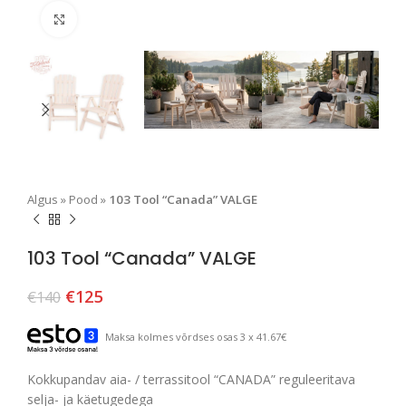
Suurendamiseks klõpsake
Algus
»
Pood
»
103 Tool “Canada” VALGE
103 Tool “Canada” VALGE
€
125
€
140
Maksa kolmes võrdses osas 3 x 41.67€
Kokkupandav aia- / terrassitool “CANADA” reguleeritava
selja- ja käetugedega