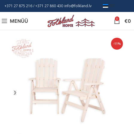
+371 27 875 216
/ +
371 27 860 430
info@folkland.lv
ET
0
MENÜÜ
€
0
-11%