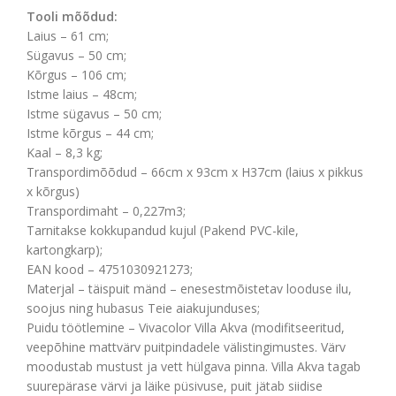
Tooli mõõdud:
Laius – 61 cm;
Sügavus – 50 cm;
Kõrgus – 106 cm;
Istme laius – 48cm;
Istme sügavus – 50 cm;
Istme kõrgus – 44 cm;
Kaal – 8,3 kg;
Transpordimõõdud – 66cm x 93cm x H37cm (laius x pikkus
x kõrgus)
Transpordimaht – 0,227m3;
Tarnitakse kokkupandud kujul (Pakend PVC-kile,
kartongkarp);
EAN kood – 4751030921273;
Materjal – täispuit mänd – enesestmõistetav looduse ilu,
soojus ning hubasus Teie aiakujunduses;
Puidu töötlemine – Vivacolor Villa Akva (modifitseeritud,
veepõhine mattvärv puitpindadele välistingimustes. Värv
moodustab mustust ja vett hülgava pinna. Villa Akva tagab
suurepärase värvi ja läike püsivuse, puit jätab siidise