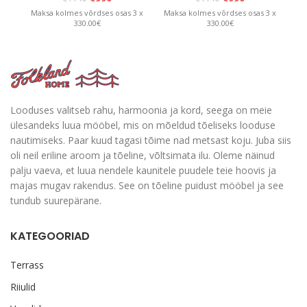
Maksa kolmes võrdses osas 3 x
Maksa kolmes võrdses osas 3 x
Ma
330.00€
330.00€
Looduses valitseb rahu, harmoonia ja kord, seega on meie
ülesandeks luua mööbel, mis on mõeldud tõeliseks looduse
nautimiseks. Paar kuud tagasi tõime nad metsast koju. Juba siis
oli neil eriline aroom ja tõeline, võltsimata ilu. Oleme näinud
palju vaeva, et luua nendele kaunitele puudele teie hoovis ja
majas mugav rakendus. See on tõeline puidust mööbel ja see
tundub suurepärane.
KATEGOORIAD
Terrass
Riiulid