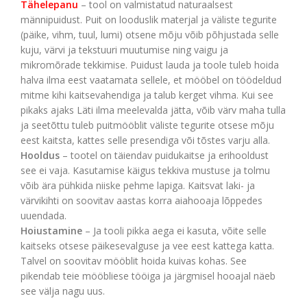
Tähelepanu
– tool on valmistatud naturaalsest
männipuidust. Puit on looduslik materjal ja väliste tegurite
(päike, vihm, tuul, lumi) otsene mõju võib põhjustada selle
kuju, värvi ja tekstuuri muutumise ning vaigu ja
mikromõrade tekkimise. Puidust lauda ja toole tuleb hoida
halva ilma eest vaatamata sellele, et mööbel on töödeldud
mitme kihi kaitsevahendiga ja talub kerget vihma. Kui see
pikaks ajaks Läti ilma meelevalda jätta, võib värv maha tulla
ja seetõttu tuleb puitmööblit väliste tegurite otsese mõju
eest kaitsta, kattes selle presendiga või tõstes varju alla.
Hooldus
– tootel on täiendav puidukaitse ja erihooldust
see ei vaja. Kasutamise käigus tekkiva mustuse ja tolmu
võib ära pühkida niiske pehme lapiga. Kaitsvat laki- ja
värvikihti on soovitav aastas korra aiahooaja lõppedes
uuendada.
Hoiustamine
– Ja tooli pikka aega ei kasuta, võite selle
kaitseks otsese päikesevalguse ja vee eest kattega katta.
Talvel on soovitav mööblit hoida kuivas kohas. See
pikendab teie mööbliese tööiga ja järgmisel hooajal näeb
see välja nagu uus.