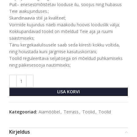
Puit– enesestmõistetav looduse ilu, soojus ning hubasus
Teie aiakujunduses.;
Skandinaavia stiil ja kvaliteet;
Vormide kujundus näeb maakodu hoovis looduslik välja;
Kokkupandavad toolid on mõeldud Teie aja ja ruumi
säästmiseks;
Tänu kergekaalulisusele saab seda kiiresti kokku voltida,
ning hoiustada kuni järgmise kasutuskorrani;
Toolid reguleeritava seljatoega on mõeldud puhkamiseks
ning päikesesooja nautimiseks;
LISA KORVI
Kategooriad:
Aiamööbel
,
Terrass
,
Toolid
,
Toolid
Kirjeldus