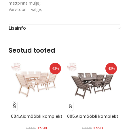
mattpinna mulje);
Värvitoon – valge;
Lisainfo
Seotud tooted
-13%
-13%
004.Aiamööbli komplekt
005.Aiamööbli komplekt
00
“Bavaria 6” Valge
“Bavaria 6” Grafiit
€
990
€
990
€
1140
€
1140