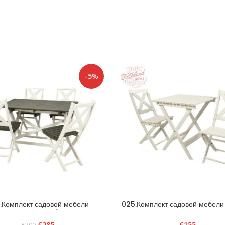
-5%
.Комплект садовой мебели
025.Комплект садовой мебели 
Scandia» белый/графит
белый
€
285
€
155