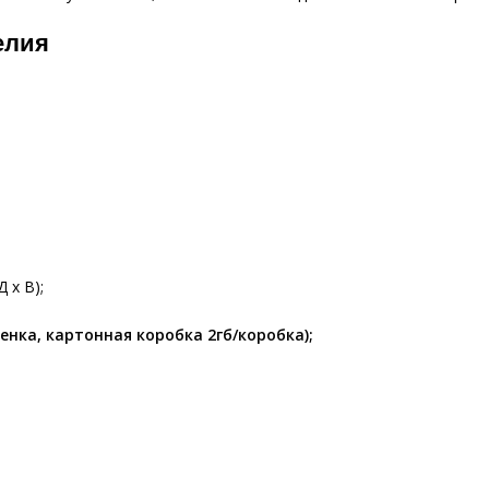
елия
 x В);
енка, картонная коробка 2гб/коробка);