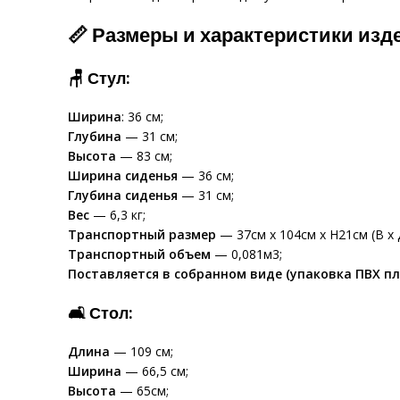
📏 Размеры и характеристики изд
🪑 Стул:
Ширина
: 36 см;
Глубина
— 31 см;
Высота
— 83 см;
Ширина сиденья
— 36 см;
Глубина сиденья
— 31 см;
Вес
— 6,3 кг;
Транспортный размер
— 37см x 104см x H21см (В x Д
Транспортный объем
— 0,081м3;
Поставляется в собранном виде (упаковка ПВХ пл
🛋 Стол:
Длина
— 109 см;
Ширина
— 66,5 см;
Высота
— 65см;