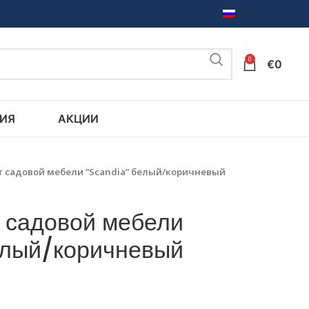
RU
0
€
0
ИЯ
АКЦИИ
т садовой мебели ”Scandia” белый/коричневый
 садовой мебели
елый/коричневый