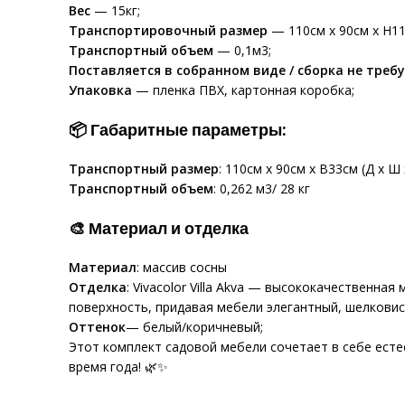
Вес
— 15кг;
Транспортировочный размер
— 110см x 90см x H11с
Транспортный объем
— 0,1м3;
Поставляется в собранном виде / сборка не требу
Упаковка
— пленка ПВХ, картонная коробка;
📦 Габаритные параметры:
Транспортный размер
: 110см х 90см х В33см (Д х Ш 
Транспортный объем
: 0,262 м3/ 28 кг
🎨 Материал и отделка
Материал
: массив сосны
Отделка
: Vivacolor Villa Akva — высококачественн
поверхность, придавая мебели элегантный, шелкови
Оттенок
— белый/коричневый;
Этот комплект садовой мебели сочетает в себе есте
время года! 🌿✨