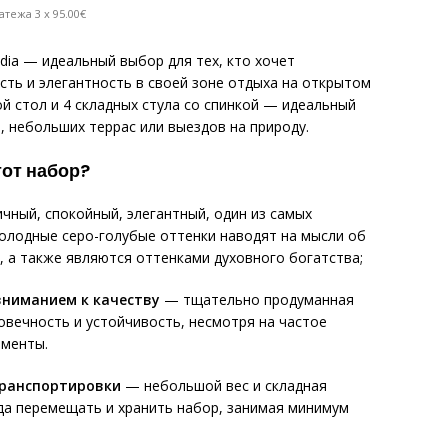
атежа 3 x 95.00€
dia — идеальный выбор для тех, кто хочет
ть и элегантность в своей зоне отдыха на открытом
й стол и 4 складных стула со спинкой — идеальный
, небольших террас или выездов на природу.
тот набор?
чный, спокойный, элегантный, один из самых
олодные серо-голубые оттенки наводят на мысли об
, а также являются оттенками духовного богатства;
вниманием к качеству
— тщательно продуманная
овечность и устойчивость, несмотря на частое
ементы.
транспортировки
— небольшой вес и складная
да перемещать и хранить набор, занимая минимум