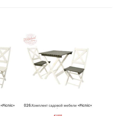
«Picnic»
026.Комплект садовой мебели «Picnic»
027.Комп
белый/Графит
€
155