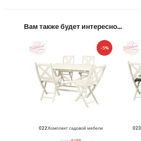
Вам также будет интересно…
-5%
022.Комплект садовой мебели
023
«Scandia» белый
»
€
285