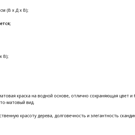
м (В x Д x В);
ется;
х В);
ая матовая краска на водной основе, отлично сохраняющая цвет и
сто-матовый вид.
ственную красоту дерева, долговечность и элегантность сканди