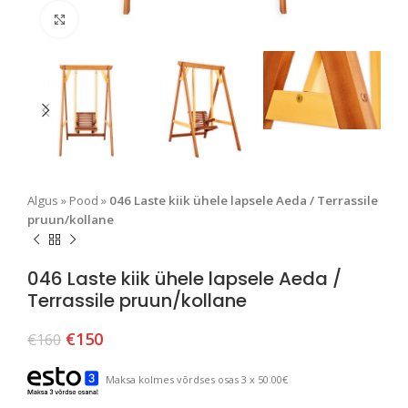
Suurendamiseks klõpsake
Algus
»
Pood
»
046 Laste kiik ühele lapsele Aeda / Terrassile
pruun/kollane
046 Laste kiik ühele lapsele Aeda /
Terrassile pruun/kollane
€
150
€
160
Maksa kolmes võrdses osas 3 x 50.00€