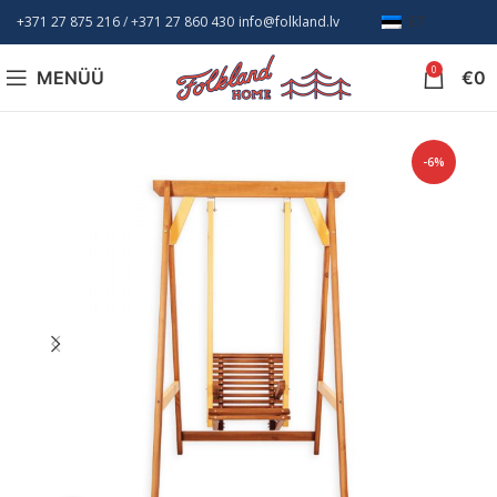
+371 27 875 216
/ +
371 27 860 430
info@folkland.lv
ET
0
MENÜÜ
€
0
-6%