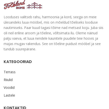
Looduses valitseb rahu, harmoonia ja kord, seega on meie
ülesandeks luua mööbel, mis on mõeldud tõeliseks looduse
nautimiseks. Paar kuud tagasi tõime nad metsast koju. Juba siis
oli neil eriline aroom ja tõeline, võltsimata ilu. Oleme näinud
palju vaeva, et luua nendele kaunitele puudele teie hoovis ja
majas mugav rakendus. See on tõeline puidust mööbel ja see
tundub suurepärane.
KATEGOORIAD
Terrass
Riiulid
Voodid
Lastele
KONTAKTID