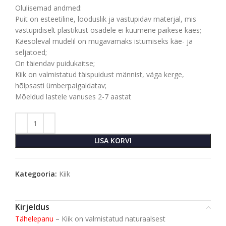
Olulisemad andmed:
Puit on esteetiline, looduslik ja vastupidav materjal, mis
vastupidiselt plastikust osadele ei kuumene päikese käes;
Käesoleval mudelil on mugavamaks istumiseks käe- ja
seljatoed;
On täiendav puidukaitse;
Kiik on valmistatud täispuidust männist, väga kerge,
hõlpsasti ümberpaigaldatav;
Mõeldud lastele vanuses 2-7 aastat
LISA KORVI
Kategooria:
Kiik
Kirjeldus
Tähelepanu
– Kiik on valmistatud naturaalsest