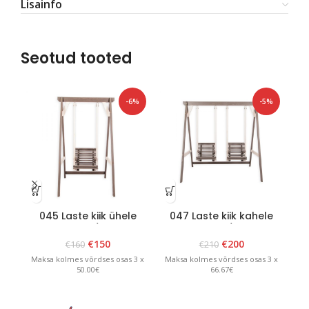
Lisainfo
Seotud tooted
-6%
-5%
045 Laste kiik ühele
047 Laste kiik kahele
0
lapsele Aeda / Terrassile
lapsele Aeda / Terrassile
lap
Valge/Grafiit
Valge/Grafiit
€
150
€
200
€
160
€
210
Maksa kolmes võrdses osas 3 x
Maksa kolmes võrdses osas 3 x
Ma
50.00€
66.67€