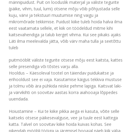
männipuidust. Puit on looduslik materjal ja väliste tegurite
(päike, vihm, tuul, lumi) otsene mõju võib põhjustada selle
kuju, värvi ja tekstuuri muutumise ning vaigu ja
mikromõrade tekkimise. Puidust kiike tuleb hoida halva ilma
eest vaatamata sellele, et kiik on töödeldud mitme kihi
kaitsevahendiga ja talub kerget vihma. Kui see pikaks ajaks
Läti ilma meelevalda jätta, võib värv maha tulla ja seetõttu
tuleb
puitmööblit väliste tegurite otsese mõju eest kaitsta, kattes
selle presendiga või tõstes varju alla.
Hooldus – Käesoleval tootel on täiendav puidukaitse ja
erihooldust see ei vaja. Kasutamise käigus tekkiva mustuse
ja tolmu võib ära pühkida niiske pehme lapiga. Kaitsvat laki-
ja värvikihti on soovitav aastas korra aiahooaja lõppedes
uuendada.
Hoiustamine – Kui te kiike pikka aega ei kasuta, võite selle
kaitseks otsese päikesevalguse, vee ja tuule eest kattega
katta. Talvel on soovitav kiike hoida kuivas kohas. See
pikendab mööbli tööiga ja järgmisel hooajal näeb kiik välja