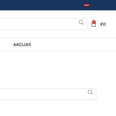
LV
0
€
0
AKCIJAS