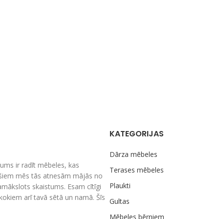
KATEGORIJAS
Dārza mēbeles
ums ir radīt mēbeles, kas
Terases mēbeles
nešiem mēs tās atnesām mājās no
Plaukti
amākslots skaistums. Esam cītīgi
m kokiem arī tavā sētā un namā. Šīs
Gultas
Mēbeles bērniem