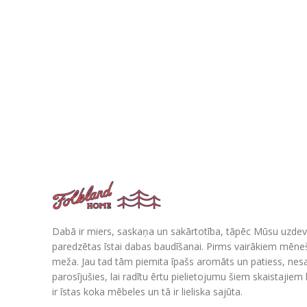
Dabā ir miers, saskaņa un sakārtotība, tāpēc Mūsu uzdev
paredzētas īstai dabas baudīšanai. Pirms vairākiem mē
meža. Jau tad tām piemita īpašs aromāts un patiess, nes
parosījušies, lai radītu ērtu pielietojumu šiem skaistajie
ir īstas koka mēbeles un tā ir lieliska sajūta.