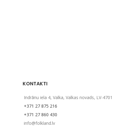
KONTAKTI
Indrānu iela 4, Valka, Valkas novads, LV-4701
+371 27 875 216
+371 27 860 430
info@folkland.lv