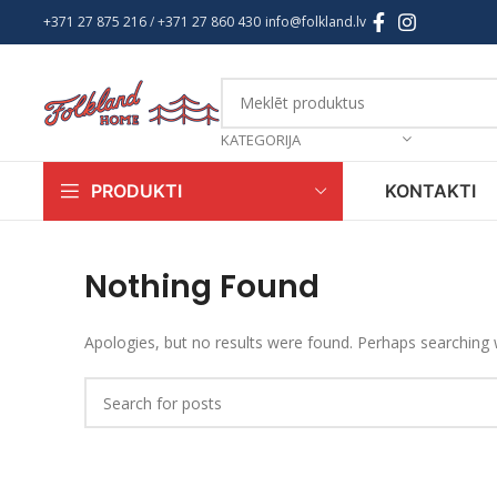
+371 27 875 216
/ +
371 27 860 430
info@folkland.lv
KATEGORIJA
KONTAKTI
PRODUKTI
Nothing Found
Apologies, but no results were found. Perhaps searching wi