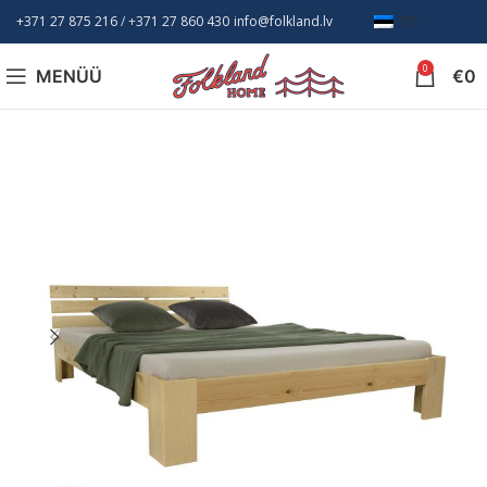
+371 27 875 216
/ +
371 27 860 430
info@folkland.lv
ET
0
MENÜÜ
€
0