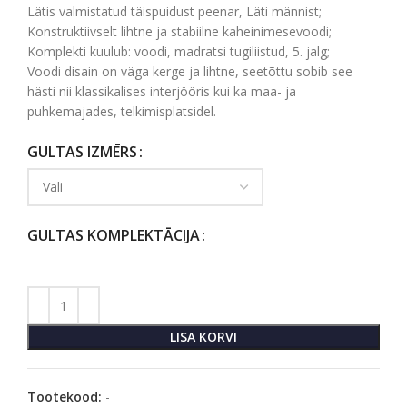
Lätis valmistatud täispuidust peenar, Läti männist;
Konstruktiivselt lihtne ja stabiilne kaheinimesevoodi;
Komplekti kuulub: voodi, madratsi tugiliistud, 5. jalg;
Voodi disain on väga kerge ja lihtne, seetõttu sobib see
hästi nii klassikalises interjööris kui ka maa- ja
puhkemajades, telkimisplatsidel.
GULTAS IZMĒRS
GULTAS KOMPLEKTĀCIJA
LISA KORVI
Tootekood:
-