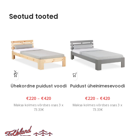
Seotud tooted
Ühekordne puidust voodi
Puidust üheinimesevoodi
K
lakitud
tumehall
€
220
–
€
420
€
220
–
€
420
Ma
Maksa kolmes võrdses osas 3 x
Maksa kolmes võrdses osas 3 x
73.33€
73.33€