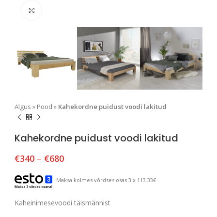
Suurendamiseks klõpsake
Algus
»
Pood
»
Kahekordne puidust voodi lakitud
Kahekordne puidust voodi lakitud
€
340
–
€
680
Maksa kolmes võrdses osas 3 x 113.33€
Kaheinimesevoodi täismännist