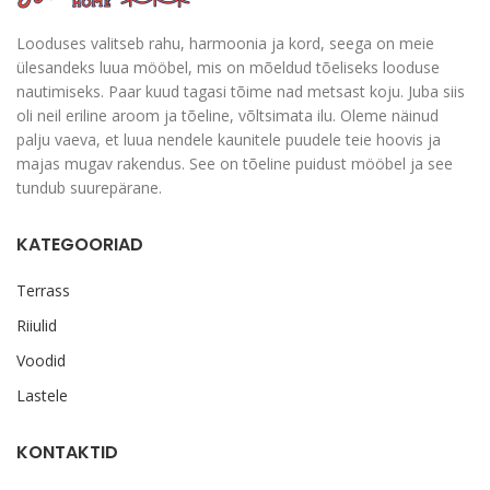
Looduses valitseb rahu, harmoonia ja kord, seega on meie
ülesandeks luua mööbel, mis on mõeldud tõeliseks looduse
nautimiseks. Paar kuud tagasi tõime nad metsast koju. Juba siis
oli neil eriline aroom ja tõeline, võltsimata ilu. Oleme näinud
palju vaeva, et luua nendele kaunitele puudele teie hoovis ja
majas mugav rakendus. See on tõeline puidust mööbel ja see
tundub suurepärane.
KATEGOORIAD
Terrass
Riiulid
Voodid
Lastele
KONTAKTID