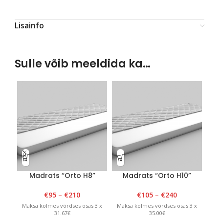
Lisainfo
Sulle võib meeldida ka…
Madrats “Orto H8”
Madrats “Orto H10”
€
95
–
€
210
€
105
–
€
240
Maksa kolmes võrdses osas 3 x
Maksa kolmes võrdses osas 3 x
Ma
31.67€
35.00€