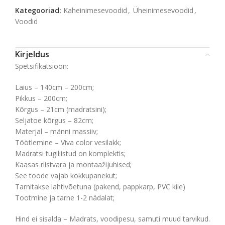
Kategooriad:
Kaheinimesevoodid
,
Üheinimesevoodid
,
Voodid
Kirjeldus
Spetsifikatsioon:
Laius – 140cm – 200cm;
Pikkus – 200cm;
Kõrgus – 21cm (madratsini);
Seljatoe kõrgus – 82cm;
Materjal – männi massiiv;
Töötlemine – Viva color vesilakk;
Madratsi tugiliistud on komplektis;
Kaasas riistvara ja montaažijuhised;
See toode vajab kokkupanekut;
Tarnitakse lahtivõetuna (pakend, pappkarp, PVC kile)
Tootmine ja tarne 1-2 nädalat;
Hind ei sisalda – Madrats, voodipesu, samuti muud tarvikud.