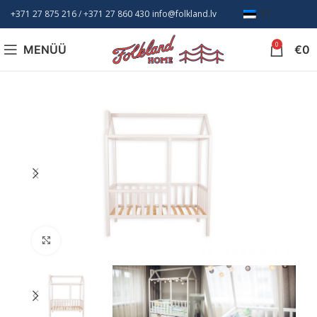
+371 27 875 216
/ +
371 27 860 430
info@folkland.lv
ET
0
MENÜÜ
€
0
Suurendamiseks klõpsake