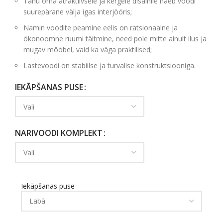
Tänu oma atraktiivsele ja kergele disainile näeb voodi
suurepärane välja igas interjööris;
Namin voodite peamine eelis on ratsionaalne ja
ökonoomne ruumi täitmine, need pole mitte ainult ilus ja
mugav mööbel, vaid ka väga praktilised;
Lastevoodi on stabiilse ja turvalise konstruktsiooniga.
IEKĀPŠANAS PUSE
NARIVOODI KOMPLEKT
Iekāpšanas puse