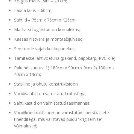
Kõrgus madratsini – 20 cm;
Lauda laius – 60cm;
Sahtlid – 75cm x 75cm x K25cm;
Madratsi tugiliistud on komplektis;
Kaasas riistvara ja montaažijuhised;
See toode vajab kokkupanekut;
Tarnitakse lahtivõetuna (pakend, pappkarp, PVC kile)
Pakendi suurus: 1) 180cm x 90cm x 9cm 2) 180cm x
40cm x 13cm;
Stabiilne ja ohutu konstruktsioon;
Voodisahtlid on varustatud ratastega;
Sahtlikastid on valmistatud täismännist;
Voodikonstruktsioon on varustatud spetsiaalsete
tihenditega, mis välistavad puidu “krigisemise”
võimalused;