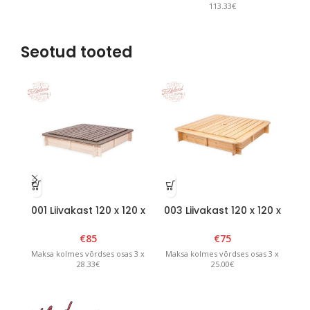
113.33€
Seotud tooted
001 Liivakast 120 x 120 x
003 Liivakast 120 x 120 x
00
H20cm eemaldatava
H20cm eemaldatava
H
kaanega Valge/Grafiit
kaanega Natural
ka
€
85
€
75
Maksa kolmes võrdses osas 3 x
Maksa kolmes võrdses osas 3 x
Ma
28.33€
25.00€