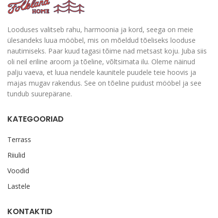
Looduses valitseb rahu, harmoonia ja kord, seega on meie
ülesandeks luua mööbel, mis on mõeldud tõeliseks looduse
nautimiseks. Paar kuud tagasi tõime nad metsast koju. Juba siis
oli neil eriline aroom ja tõeline, võltsimata ilu. Oleme näinud
palju vaeva, et luua nendele kaunitele puudele teie hoovis ja
majas mugav rakendus. See on tõeline puidust mööbel ja see
tundub suurepärane.
KATEGOORIAD
Terrass
Riiulid
Voodid
Lastele
KONTAKTID