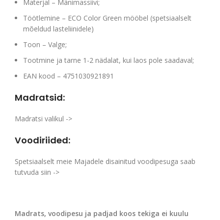
Materjal – Mänimassiivi;
Töötlemine – ECO Color Green mööbel (spetsiaalselt
mõeldud lasteliinidele)
Toon – Valge;
Tootmine ja tarne 1-2 nädalat, kui laos pole saadaval;
EAN kood – 4751030921891
Madratsid:
Madratsi valikul ->
Voodiriided:
Spetsiaalselt meie Majadele disainitud voodipesuga saab
tutvuda siin ->
Madrats, voodipesu ja padjad koos tekiga ei kuulu