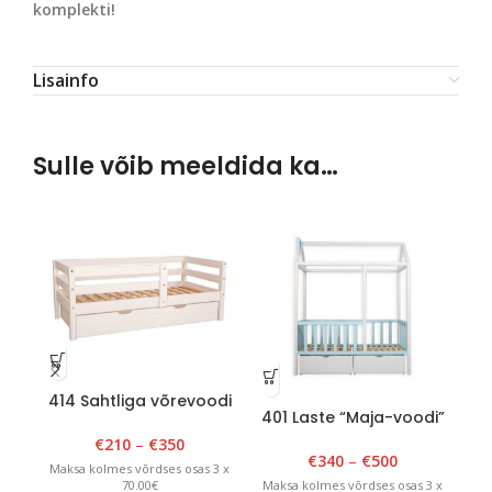
komplekti!
Lisainfo
Sulle võib meeldida ka…
414 Sahtliga võrevoodi
41
401 Laste “Maja-voodi”
80 cm x 150cm
90cm x 180cm x H 175cm
€
210
–
€
350
Valge/sinine
€
340
–
€
500
Maksa kolmes võrdses osas 3 x
Ma
70.00€
Maksa kolmes võrdses osas 3 x