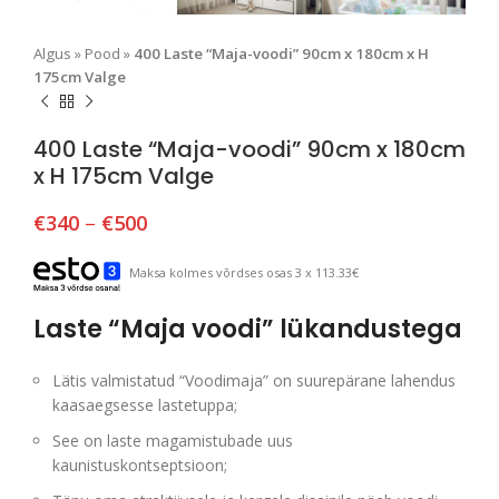
Algus
»
Pood
»
400 Laste “Maja-voodi” 90cm x 180cm x H
175cm Valge
400 Laste “Maja-voodi” 90cm x 180cm
x H 175cm Valge
€
340
–
€
500
Maksa kolmes võrdses osas 3 x 113.33€
Laste “Maja voodi” lükandustega
Lätis valmistatud “Voodimaja” on suurepärane lahendus
kaasaegsesse lastetuppa;
See on laste magamistubade uus
kaunistuskontseptsioon;