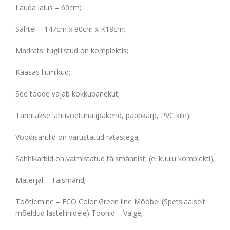
Lauda laius – 60cm;
Sahtel – 147cm x 80cm x K18cm;
Madratsi tugiliistud on komplektis;
Kaasas liitmikud;
See toode vajab kokkupanekut;
Tarnitakse lahtivõetuna (pakend, pappkarp, PVC kile);
Voodisahtlid on varustatud ratastega;
Sahtlikarbid on valmistatud täismännist; (ei kuulu komplekti);
Materjal – Täismänd;
Töötlemine – ECO Color Green line Mööbel (Spetsiaalselt
mõeldud lasteliinidele) Toonid – Valge;