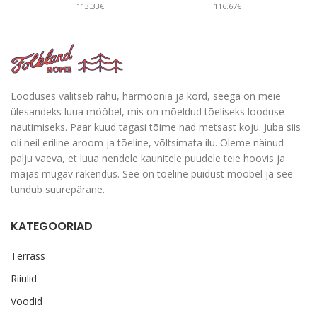
113.33€
116.67€
Looduses valitseb rahu, harmoonia ja kord, seega on meie
ülesandeks luua mööbel, mis on mõeldud tõeliseks looduse
nautimiseks. Paar kuud tagasi tõime nad metsast koju. Juba siis
oli neil eriline aroom ja tõeline, võltsimata ilu. Oleme näinud
palju vaeva, et luua nendele kaunitele puudele teie hoovis ja
majas mugav rakendus. See on tõeline puidust mööbel ja see
tundub suurepärane.
KATEGOORIAD
Terrass
Riiulid
Voodid