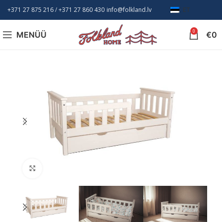
+371 27 875 216
/ +
371 27 860 430
info@folkland.lv
ET
0
MENÜÜ
€
0
Suurendamiseks klõpsake