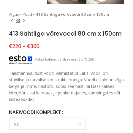
Algus
»
Pood
»
413 Sahtliga võrevoodi 80 cm x 150cm
413 Sahtliga võrevoodi 80 cm x 150cm
€
220
–
€
360
Maksa kolmes võrdses osas 3 x 73.33€
Täismännipuidust voodi valmistatud Lätis. Voodi on
stabiilse ja turvalise konstruktsiooniga. Voodi disain on väga
kerge ja lihtne, mistõttu sobib see hästi nii klassikalises
interjööris kui ka maa- ja puhkemajades, kämpingutes või
lasteaedades.
NARIVOODI KOMPLEKT