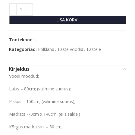
LISA KORVI
Tootekood:
-
Kategooriad:
Folkland
,
Laste voodid
,
Lastele
Kirjeldus
Voodi mõõdud:
Laius – 80cm; (välimine suurus);
Pikkus – 150cm; (välimine suurus);
Madrats -70cm x 140cm; (ei sisalda;)
Kõrgus madratsini – 30 cm;