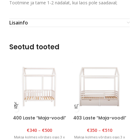
Tootmine ja tarne 1-2 nädalat, kui laos pole saadaval;
Lisainfo
Seotud tooted
400 Laste “Maja-voodi”
403 Laste “Maja-voodi”
00
90cm x 180cm x H 175cm
90cm x 180cm x H175cm
H
Valge
Valge
ka
€
340
–
€
500
€
350
–
€
510
Maksa kolmes võrdses osas 3 x
Maksa kolmes võrdses osas 3 x
Ma