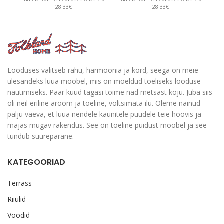
28.33€
28.33€
Looduses valitseb rahu, harmoonia ja kord, seega on meie
ülesandeks luua mööbel, mis on mõeldud tõeliseks looduse
nautimiseks. Paar kuud tagasi tõime nad metsast koju. Juba siis
oli neil eriline aroom ja tõeline, võltsimata ilu. Oleme näinud
palju vaeva, et luua nendele kaunitele puudele teie hoovis ja
majas mugav rakendus. See on tõeline puidust mööbel ja see
tundub suurepärane.
KATEGOORIAD
Terrass
Riiulid
Voodid