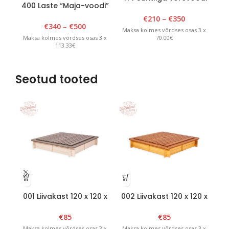
400 Laste “Maja-voodi”
40
80 cm x 150cm
90cm x 180cm x H 175cm
90
€
210
–
€
350
Valge
€
340
–
€
500
Maksa kolmes võrdses osas 3 x
70.00€
Maksa kolmes võrdses osas 3 x
Ma
113.33€
Seotud tooted
001 Liivakast 120 x 120 x
002 Liivakast 120 x 120 x
00
H20cm eemaldatava
H20cm eemaldatava
H
kaanega Valge/Grafiit
kaanega Pruun/kollane
k
€
85
€
85
Maksa kolmes võrdses osas 3 x
Maksa kolmes võrdses osas 3 x
Ma