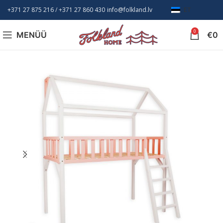
+371 27 875 216
/ +
371 27 860 430
info@folkland.lv
ET
0
MENÜÜ
€
0