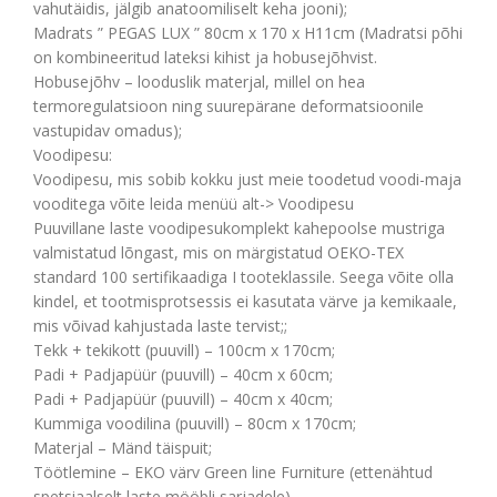
vahutäidis, jälgib anatoomiliselt keha jooni);
Madrats ” PEGAS LUX ” 80cm x 170 x H11cm (Madratsi põhi
on kombineeritud lateksi kihist ja hobusejõhvist.
Hobusejõhv – looduslik materjal, millel on hea
termoregulatsioon ning suurepärane deformatsioonile
vastupidav omadus);
Voodipesu:
Voodipesu, mis sobib kokku just meie toodetud voodi-maja
vooditega võite leida menüü alt-> Voodipesu
Puuvillane laste voodipesukomplekt kahepoolse mustriga
valmistatud lõngast, mis on märgistatud OEKO-TEX
standard 100 sertifikaadiga I tooteklassile. Seega võite olla
kindel, et tootmisprotsessis ei kasutata värve ja kemikaale,
mis võivad kahjustada laste tervist;;
Tekk + tekikott (puuvill) – 100cm x 170cm;
Padi + Padjapüür (puuvill) – 40cm x 60cm;
Padi + Padjapüür (puuvill) – 40cm x 40cm;
Kummiga voodilina (puuvill) – 80cm x 170cm;
Materjal – Mänd täispuit;
Töötlemine – EKO värv Green line Furniture (ettenähtud
spetsiaalselt laste mööbli sarjadele)