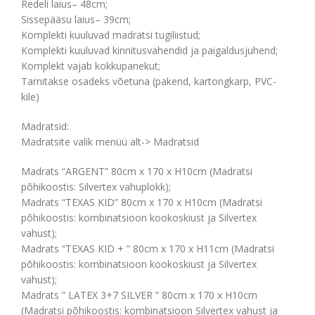
Redeli laius– 48cm;
Sissepääsu laius– 39cm;
Komplekti kuuluvad madratsi tugiliistud;
Komplekti kuuluvad kinnitusvahendid ja paigaldusjuhend;
Komplekt vajab kokkupanekut;
Tarnitakse osadeks võetuna (pakend, kartongkarp, PVC-
kile)
Madratsid:
Madratsite valik menüü alt-> Madratsid
Madrats “ARGENT” 80cm x 170 x H10cm (Madratsi
põhikoostis: Silvertex vahuplokk);
Madrats “TEXAS KID” 80cm x 170 x H10cm (Madratsi
põhikoostis: kombinatsioon kookoskiust ja Silvertex
vahust);
Madrats “TEXAS KID + ” 80cm x 170 x H11cm (Madratsi
põhikoostis: kombinatsioon kookoskiust ja Silvertex
vahust);
Madrats ” LATEX 3+7 SILVER ” 80cm x 170 x H10cm
(Madratsi põhikoostis: kombinatsioon Silvertex vahust ja