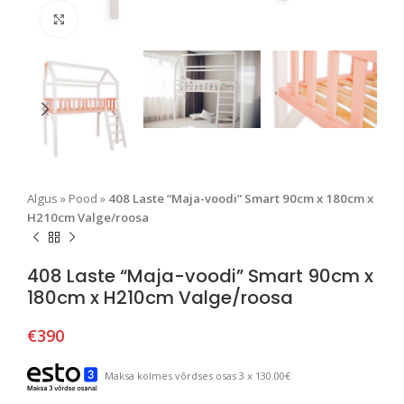
Suurendamiseks klõpsake
Algus
»
Pood
»
408 Laste “Maja-voodi” Smart 90cm x 180cm x
H210cm Valge/roosa
408 Laste “Maja-voodi” Smart 90cm x
180cm x H210cm Valge/roosa
€
390
Maksa kolmes võrdses osas 3 x 130.00€