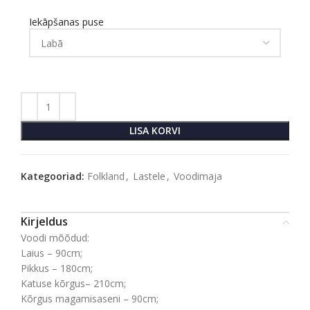
Iekāpšanas puse
LISA KORVI
Kategooriad:
Folkland
,
Lastele
,
Voodimaja
Kirjeldus
Voodi mõõdud:
Laius – 90cm;
Pikkus – 180cm;
Katuse kõrgus– 210cm;
Kõrgus magamisaseni – 90cm;