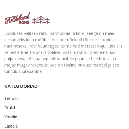
Looduses valitseb rahu, harmoonia ja kord, seega on meie
ülesandeks luua mööbel, mis on mõeldud tõeliseks looduse
nautimiseks. Paar kuud tagasi tõime nad metsast koju. Juba siis
oli neil eriline aroom ja tõeline, võltsimata ilu. Oleme näinud
palju vaeva, et luua nendele kaunitele puudele teie hoovis ja
majas mugav rakendus. See on tõeline puidust mööbel ja see
tundub suurepärane.
KATEGOORIAD
Terrass
Riiulid
Voodid
Lastele