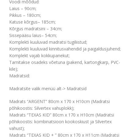
Voodi mõõdud:
Laius – 90cm;
Pikkus – 180cm;
Katuse kõrgus– 185cm;
Kõrgus madratsini – 34cm;
Sissepääsu laius– 54cm;
Komplekti kuuluvad madratsi tugiliistud;
Komplekti kuuluvad kinnitusvahendid ja paigaldusjuhend;
Komplekt vajab kokkupanekut;
Tarnitakse osadeks võetuna (pakend, kartongkarp, PVC-
kile);
Madratsid:
Madratsite valik menüü alt-> Madratsid
Madrats “ARGENT” 80cm x 170 x H10cm (Madratsi
põhikoostis: Silvertex vahuplokk);
Madrats “TEXAS KID” 80cm x 170 x H10cm (Madratsi
põhikoostis: kombinatsioon kookoskiust ja Silvertex
vahust);
Madrats “TEXAS KID + ” 80cm x 170 x H11cm (Madratsi