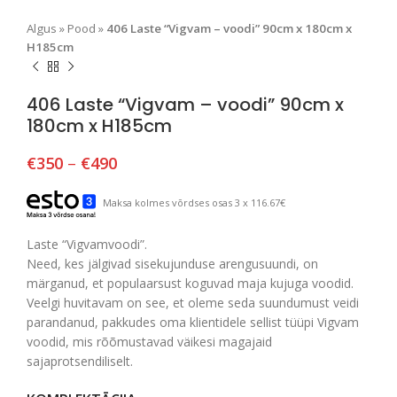
Algus
»
Pood
»
406 Laste “Vigvam – voodi” 90cm x 180cm x
H185cm
406 Laste “Vigvam – voodi” 90cm x
180cm x H185cm
€
350
–
€
490
Maksa kolmes võrdses osas 3 x 116.67€
Laste “Vigvamvoodi”.
Need, kes jälgivad sisekujunduse arengusuundi, on
märganud, et populaarsust koguvad maja kujuga voodid.
Veelgi huvitavam on see, et oleme seda suundumust veidi
parandanud, pakkudes oma klientidele sellist tüüpi Vigvam
voodid, mis rõõmustavad väikesi magajaid
sajaprotsendiliselt.