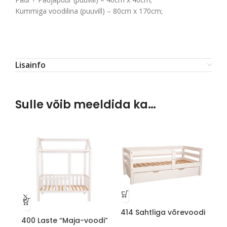
Kummiga voodilina (puuvill) – 80cm x 170cm;
Lisainfo
Sulle võib meeldida ka…
414 Sahtliga võrevoodi
400 Laste “Maja-voodi”
40
80 cm x 150cm