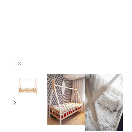
Suurendamiseks klõpsake