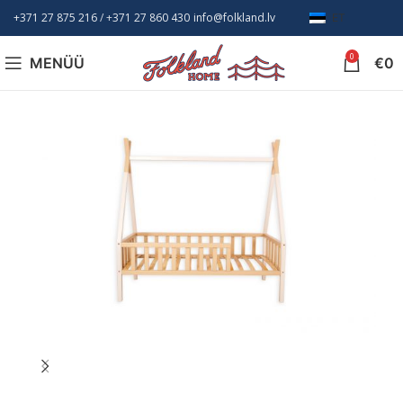
+371 27 875 216
/ +
371 27 860 430
info@folkland.lv
ET
0
MENÜÜ
€
0