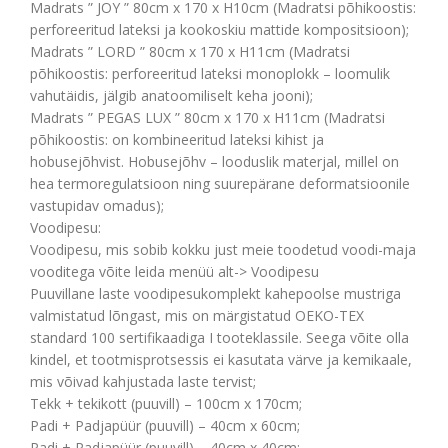
Madrats ” JOY ” 80cm x 170 x H10cm (Madratsi põhikoostis:
perforeeritud lateksi ja kookoskiu mattide kompositsioon);
Madrats ” LORD ” 80cm x 170 x H11cm (Madratsi
põhikoostis: perforeeritud lateksi monoplokk – loomulik
vahutäidis, jälgib anatoomiliselt keha jooni);
Madrats ” PEGAS LUX ” 80cm x 170 x H11cm (Madratsi
põhikoostis: on kombineeritud lateksi kihist ja
hobusejõhvist. Hobusejõhv – looduslik materjal, millel on
hea termoregulatsioon ning suurepärane deformatsioonile
vastupidav omadus);
Voodipesu:
Voodipesu, mis sobib kokku just meie toodetud voodi-maja
vooditega võite leida menüü alt-> Voodipesu
Puuvillane laste voodipesukomplekt kahepoolse mustriga
valmistatud lõngast, mis on märgistatud OEKO-TEX
standard 100 sertifikaadiga I tooteklassile. Seega võite olla
kindel, et tootmisprotsessis ei kasutata värve ja kemikaale,
mis võivad kahjustada laste tervist;
Tekk + tekikott (puuvill) – 100cm x 170cm;
Padi + Padjapüür (puuvill) – 40cm x 60cm;
Padi + Padjapüür (puuvill) – 40cm x 40cm;