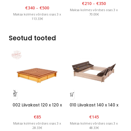
90cm x 180cm x H 175cm
90
€
210
–
€
350
Valge
€
340
–
€
500
Maksa kolmes võrdses osas 3 x
70.00€
Maksa kolmes võrdses osas 3 x
Ma
113.33€
Seotud tooted
002 Liivakast 120 x 120 x
010 Liivakast 140 x 140 x
01
H20cm eemaldatava
H20cm kokkuvolditava
kaanega Pruun/kollane
kaanega Valge/Grafiit
€
85
€
145
Maksa kolmes võrdses osas 3 x
Maksa kolmes võrdses osas 3 x
Ma
28.33€
48.33€