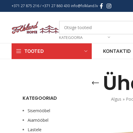
+371 27 875 216
/ +
371 27 860 430
info@folkland.lv
KATEGOORIA
KONTAKTID
TOOTED
Üh
KATEGOORIAD
Algus
»
Po
Sisemööbel
Aiamööbel
Lastele