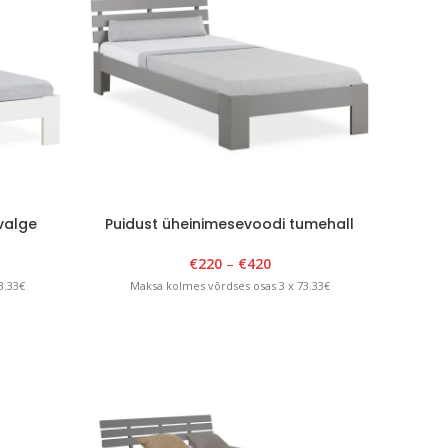
valge
Puidust üheinimesevoodi tumehall
€
220
–
€
420
3.33€
Maksa kolmes võrdses osas 3 x 73.33€