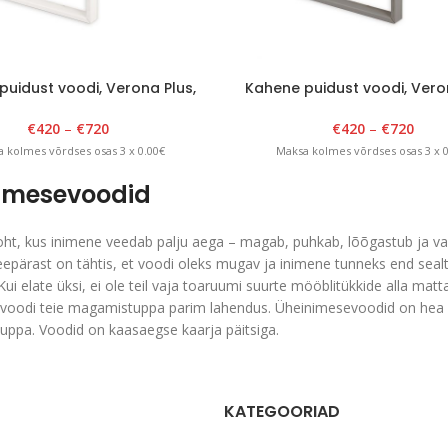
puidust voodi, Verona Plus,
Kahene puidust voodi, Vero
40-200x200cm, valge
140-200x200cm, hall
€
420
–
€
720
€
420
–
€
720
 kolmes võrdses osas 3 x 0.00€
Maksa kolmes võrdses osas 3 x 0
imesevoodid
oht, kus inimene veedab palju aega – magab, puhkab, lõõgastub ja va
pärast on tähtis, et voodi oleks mugav ja inimene tunneks end sealt
ui elate üksi, ei ole teil vaja toaruumi suurte mööblitükkide alla mat
voodi teie magamistuppa parim lahendus. Üheinimesevoodid on hea 
tuppa. Voodid on kaasaegse kaarja päitsiga.
KATEGOORIAD