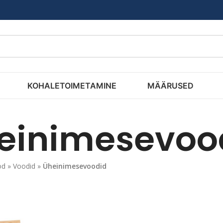
KOHALETOIMETAMINE
MÄÄRUSED
einimesevoo
od
»
Voodid
»
Üheinimesevoodid