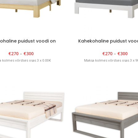
ohaline puidust voodi on
Kahekohaline puidust vood
naturaalne
seljatoeta valge
€
270
–
€
300
€
270
–
€
300
 kolmes võrdses osas 3 x 0.00€
Maksa kolmes võrdses osas 3 x 9