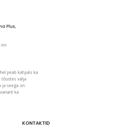
na Plus,
.00€
hel peab kahjuks ka
 tõustes välja
ta ja seega on
variant ka
KONTAKTID