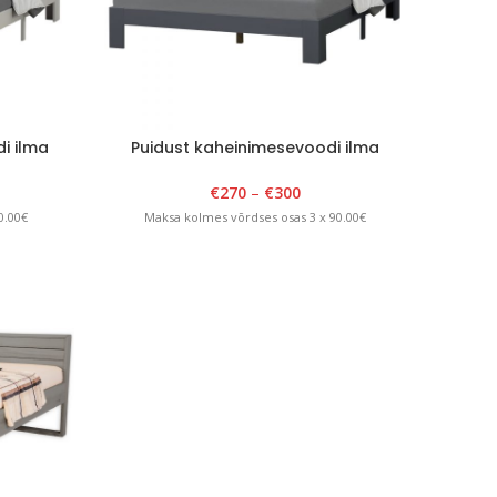
i ilma
Puidust kaheinimesevoodi ilma
seljatoeta tumehall
€
270
–
€
300
0.00€
Maksa kolmes võrdses osas 3 x 90.00€