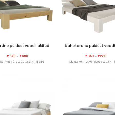
dne puidust voodi lakitud
Kahekordne puidust voodi
€
340
–
€
680
€
340
–
€
680
kolmes võrdses osas 3 x 113.33€
Maksa kolmes võrdses osas 3 x 1