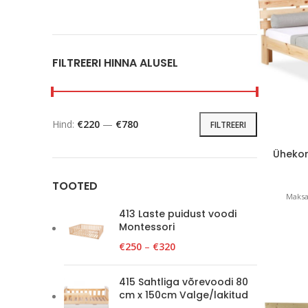
FILTREERI HINNA ALUSEL
Hind:
€220
—
€780
FILTREERI
Ühekor
TOOTED
Maksa
413 Laste puidust voodi
Montessori
€
250
–
€
320
415 Sahtliga võrevoodi 80
cm x 150cm Valge/lakitud