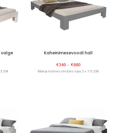
 valge
Kaheinimesevoodi hall
€
340
–
€
680
13.33€
Maksa kolmes võrdses osas 3 x 113.33€