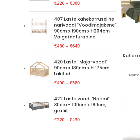
€
220
–
€
360
407 Laste kahekorruseline
narivoodi “Voodimajakene”
90cm x 190cm x H204cm
Valge/naturaalne
€
480
–
€
640
Kahekor
420 Laste “Maja-voodi”
90cm x 180cm x H 175cm
Lakitud
Maksa 
€
400
–
€
580
422 Laste voodi "Naomi"
80cm - 100cm x 180cm,
grafiit
€
220
–
€
430