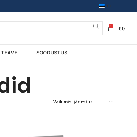
ET
0
€
0
TEAVE
SOODUSTUS
did