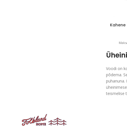
Kahene 
1
Maksa
Ühein
Voodi on k
põdema. See
puhanuna. K
üheinimese
teismelise 