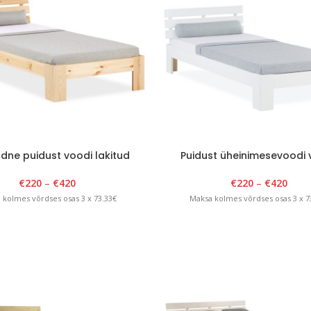
dne puidust voodi lakitud
Puidust üheinimesevoodi 
€
220
–
€
420
€
220
–
€
420
 kolmes võrdses osas 3 x 73.33€
Maksa kolmes võrdses osas 3 x 7