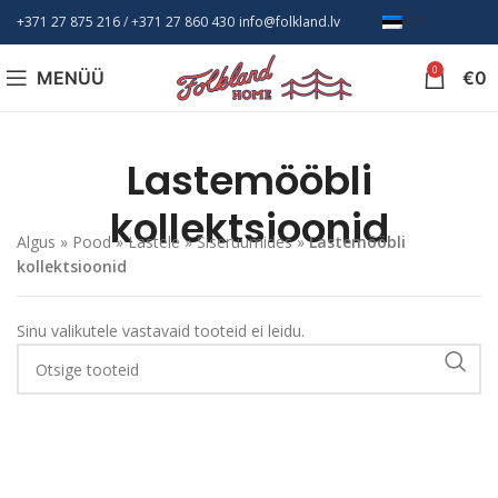
+371 27 875 216
/ +
371 27 860 430
info@folkland.lv
ET
0
MENÜÜ
€
0
Lastemööbli
kollektsioonid
Algus
»
Pood
»
Lastele
»
Siseruumides
»
Lastemööbli
kollektsioonid
Sinu valikutele vastavaid tooteid ei leidu.