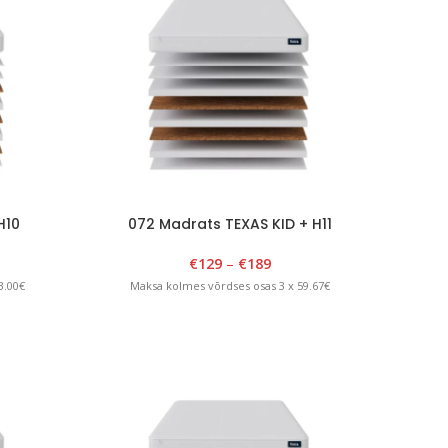
H10
072 Madrats TEXAS KID + H11
€
129
–
€
189
3.00€
Maksa kolmes võrdses osas 3 x 59.67€