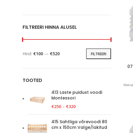
FILTREERI HINNA ALUSEL
Hind:
€100
—
€520
FILTREERI
07
TOOTED
Maksa
413 Laste puidust voodi
Montessori
€
250
–
€
320
415 Sahtliga võrevoodi 80
cm x 150cm Valge/lakitud