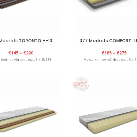
Madrats TORONTO H-10
077 Madrats COMFORT LU
€
145
–
€
220
€
185
–
€
275
 kolmes võrdses osas 3 x 48.33€
Maksa kolmes võrdses osas 3 x 6