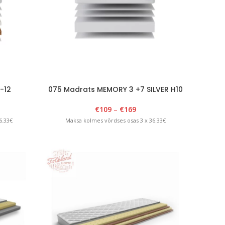
-12
075 Madrats MEMORY 3 +7 SILVER H10
€
109
–
€
169
6.33€
Maksa kolmes võrdses osas 3 x 36.33€