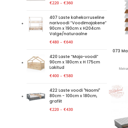
€
220
–
€
360
407 Laste kahekorruseline
narivoodi “Voodimajakene”
90cm x 190cm x H204cm
Valge/naturaalne
€
480
–
€
640
073 Mad
420 Laste “Maja-voodi”
90cm x 180cm x H 175cm
Lakitud
Maksa
€
400
–
€
580
422 Laste voodi "Naomi"
80cm - 100cm x 180cm,
grafiit
€
220
–
€
430