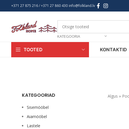
+371 27 875 216
/ +
371 27 860 430
info@folkland.lv
KATEGOORIA
KONTAKTID
TOOTED
KATEGOORIAD
Algus
»
Po
Sisemööbel
Aiamööbel
Lastele