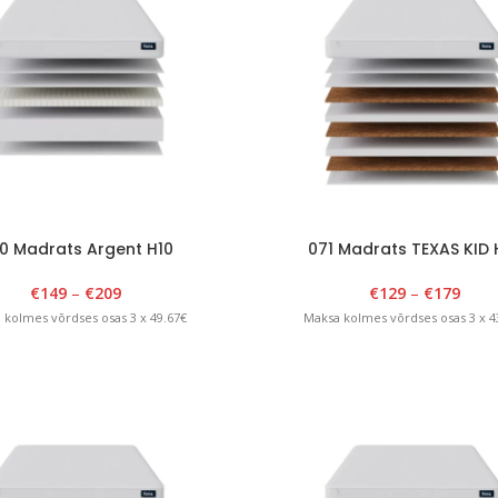
0 Madrats Argent H10
071 Madrats TEXAS KID 
€
149
–
€
209
€
129
–
€
179
 kolmes võrdses osas 3 x 49.67€
Maksa kolmes võrdses osas 3 x 4