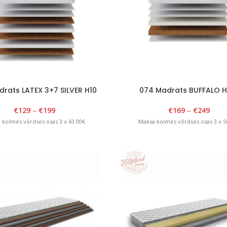
rats LATEX 3+7 SILVER H10
074 Madrats BUFFALO H
€
129
–
€
199
€
169
–
€
249
 kolmes võrdses osas 3 x 43.00€
Maksa kolmes võrdses osas 3 x 5