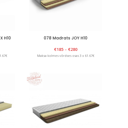
X H10
078 Madrats JOY H10
€
185
–
€
280
1.67€
Maksa kolmes võrdses osas 3 x 61.67€