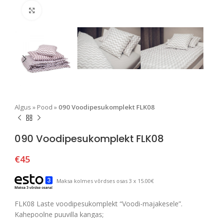
Suurendamiseks klõpsake
Algus
»
Pood
»
090 Voodipesukomplekt FLK08
090 Voodipesukomplekt FLK08
€
45
Maksa kolmes võrdses osas 3 x 15.00€
FLK08 Laste voodipesukomplekt “Voodi-majakesele”.
Kahepoolne puuvilla kangas;