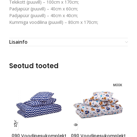
Tekikott (puuvill) – 100cm x 170cm;
Padjapüür (puuvill) – 40cm x 60cm;
Padjapüür (puuvill) – 40cm x 40cm;
Kummiga voodilina (puuvill) – 80cm x 170cm;
Lisainfo
Seotud tooted
MÜÜK
090 Voodipesukomplekt
090 Voodipesukomplekt
09