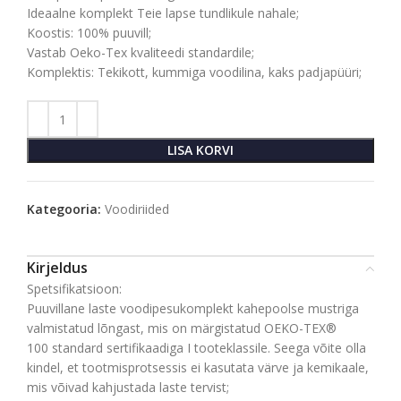
Ideaalne komplekt Teie lapse tundlikule nahale;
Koostis: 100% puuvill;
Vastab Oeko-Tex kvaliteedi standardile;
Komplektis: Tekikott, kummiga voodilina, kaks padjapüüri;
LISA KORVI
Kategooria:
Voodiriided
Kirjeldus
Spetsifikatsioon:
Puuvillane laste voodipesukomplekt kahepoolse mustriga
valmistatud lõngast, mis on märgistatud OEKO-TEX®
100 standard sertifikaadiga I tooteklassile. Seega võite olla
kindel, et tootmisprotsessis ei kasutata värve ja kemikaale,
mis võivad kahjustada laste tervist;