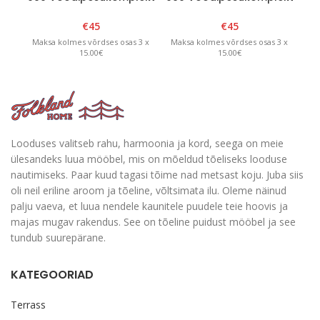
FLK05
FLK01
€
45
€
45
Maksa kolmes võrdses osas 3 x
Maksa kolmes võrdses osas 3 x
Ma
15.00€
15.00€
Looduses valitseb rahu, harmoonia ja kord, seega on meie
ülesandeks luua mööbel, mis on mõeldud tõeliseks looduse
nautimiseks. Paar kuud tagasi tõime nad metsast koju. Juba siis
oli neil eriline aroom ja tõeline, võltsimata ilu. Oleme näinud
palju vaeva, et luua nendele kaunitele puudele teie hoovis ja
majas mugav rakendus. See on tõeline puidust mööbel ja see
tundub suurepärane.
KATEGOORIAD
Terrass