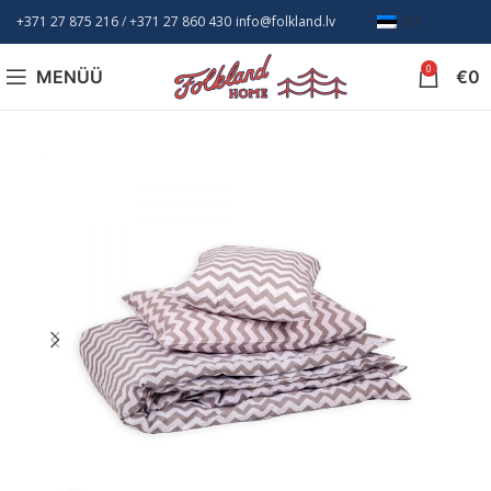
+371 27 875 216
/ +
371 27 860 430
info@folkland.lv
ET
0
MENÜÜ
€
0