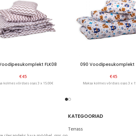
Voodipesukomplekt FLK08
090 Voodipesukomplekt 
€
45
€
45
a kolmes võrdses osas 3 x 15.00€
Maksa kolmes võrdses osas 3 x 1
KATEGOORIAD
Terrass
ie ülesandeks luua mööbel, mis on