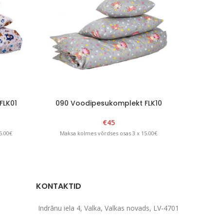
FLK01
090 Voodipesukomplekt FLK10
090 
€
45
5.00€
Maksa kolmes võrdses osas 3 x 15.00€
Maks
KONTAKTID
Indrānu iela 4, Valka, Valkas novads, LV-4701