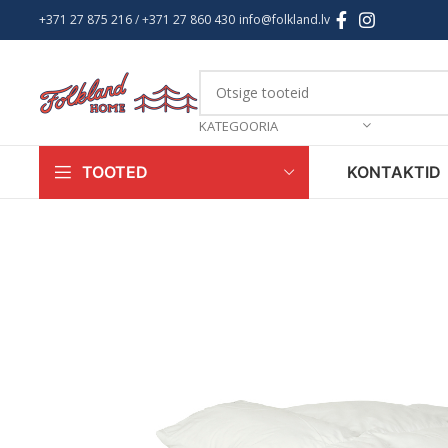
+371 27 875 216
/ +
371 27 860 430
info@folkland.lv
KATEGOORIA
KONTAKTID
TOOTED