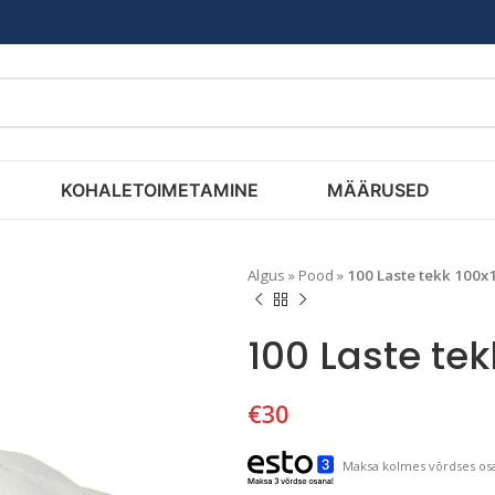
KOHALETOIMETAMINE
MÄÄRUSED
Algus
»
Pood
»
100 Laste tekk 100
100 Laste te
€
30
Maksa kolmes võrdses osa