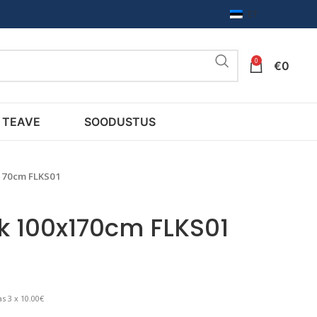
ET
0
€
0
TEAVE
SOODUSTUS
x170cm FLKS01
kk 100x170cm FLKS01
s 3 x 10.00€