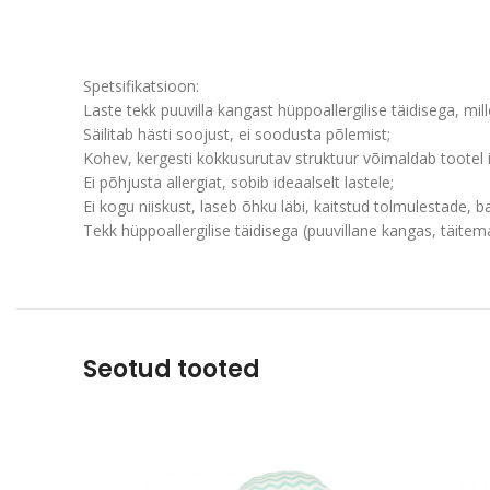
Spetsifikatsioon:
Laste tekk puuvilla kangast hüppoallergilise täidisega, mil
Säilitab hästi soojust, ei soodusta põlemist;
Kohev, kergesti kokkusurutav struktuur võimaldab tootel i
Ei põhjusta allergiat, sobib ideaalselt lastele;
Ei kogu niiskust, laseb õhku läbi, kaitstud tolmulestade, b
Tekk hüppoallergilise täidisega (puuvillane kangas, täit
Seotud tooted