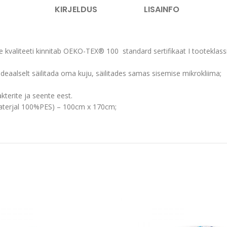
KIRJELDUS
LISAINFO
le kvaliteeti kinnitab OEKO-TEX® 100 standard sertifikaat I tooteklassi
deaalselt säilitada oma kuju, säilitades samas sisemise mikrokliima;
akterite ja seente eest.
ematerjal 100%PES) – 100cm x 170cm;