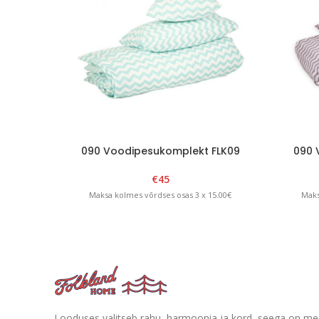
090 Voodipesukomplekt FLK09
090 
€
45
Maksa kolmes võrdses osas 3 x 15.00€
Maks
Looduses valitseb rahu, harmoonia ja kord, seega on me