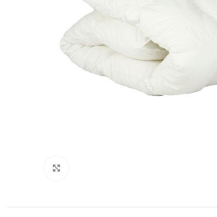
Suurendamiseks klõpsake