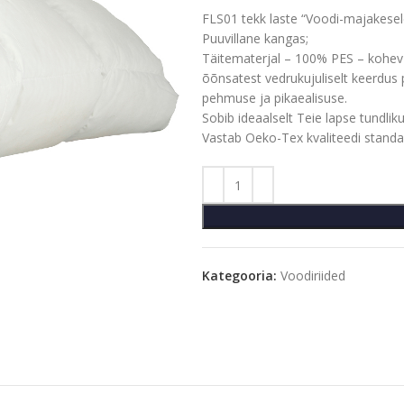
FLS01 tekk laste “Voodi-majakesel
Puuvillane kangas;
Täitematerjal – 100% PES – kohev m
õõnsatest vedrukujuliselt keerdus
pehmuse ja pikaealisuse.
Sobib ideaalselt Teie lapse tundliku
Vastab Oeko-Tex kvaliteedi standar
Kategooria:
Voodiriided