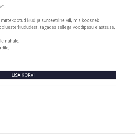
e”.
ittekootud kiud ja sünteetiline vill, mis koosneb
 polüesterkiududest, tagades sellega voodipesu elastsuse,
le nahale;
dile;
LISA KORVI