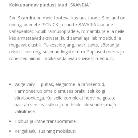
Kokkupandav puidust laud “SKANDIA”
Sari
Skandia
on meie tootevalikus uus toode. See laud on
midagi peenete PICNICK ja suurte BAVARIA laudade
vahepealset. Sobib rännusõpradele, romantikutele ja neile,
kes armastavad aktiivset, kuid samal ajal läbimõeldud ja
mugavat elustiili. Päikeseloojang, naer, tants, sõbrad ja
reisid – see ongi suvenaudingute rütm. Suplused meres ja
rohelised niidud – kõike seda leiab suvisest menüüst.
Valge värv – puhas, elegantne ja rafineeritud.
Harmoneerub oma olemuses praktiliselt kõigi
värvitoonidega. Kui selle komplekti hoovi paigutate,
paistab see seal silma ja on heaks aktsendiks maja
välisilmele;
Hõlbus ja lihtne transportimine;
Kergekaalulisus ning mobiilsus;