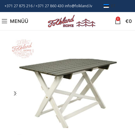
+371 27 875 216
/ +
371 27 860 430
info@folkland.lv
ET
0
MENÜÜ
€
0