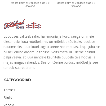
Maksa kolmes võrdses osas 3 x
Maksa kolmes võrdses osas 3 x
Ma
450.00€
330.00€
Looduses valitseb rahu, harmoonia ja kord, seega on meie
ülesandeks luua mööbel, mis on mõeldud tõeliseks looduse
nautimiseks. Paar kuud tagasi tõime nad metsast koju. Juba siis
oli neil eriline aroom ja tõeline, võltsimata ilu. Oleme näinud
palju vaeva, et luua nendele kaunitele puudele teie hoovis ja
majas mugav rakendus. See on tõeline puidust mööbel ja see
tundub suurepärane.
KATEGOORIAD
Terrass
Riiulid
Voodid