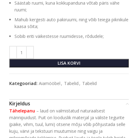
Säästab ruumi, kuna kokkupanduna võtab päris vähe
ruumi;
Mahub kergesti auto pakiruumi, ning võib teiega piknikule
kaasa sõita;
Sobib eriti väikestesse ruumidesse, rõdudele;
LISA KORVI
Kategooriad:
Aiamööbel
,
Tabelid
,
Tabelid
Kirjeldus
Tähelepanu
– laud on valmistatud naturaalsest
männipuidust. Puit on looduslik materjal ja väliste tegurite
(päike, vihm, tuul, lumi) otsene mõju võib põhjustada selle
kuju, värvi ja tekstuuri muutumise ning vaigu ja
mikromõrade tekkimise. Puidust lauda ja toole tuleb hoida