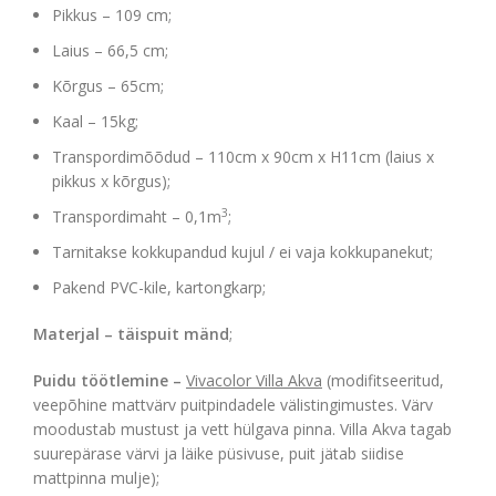
Pikkus – 109 cm;
Laius – 66,5 cm;
Kõrgus – 65cm;
Kaal – 15kg;
Transpordimõõdud – 110cm x 90cm x H11cm (laius x
pikkus x kõrgus);
3
Transpordimaht – 0,1m
;
Tarnitakse kokkupandud kujul / ei vaja kokkupanekut;
Pakend PVC-kile, kartongkarp;
Materjal – täispuit mänd
;
Puidu töötlemine –
Vivacolor Villa Akva
(modifitseeritud,
veepõhine mattvärv puitpindadele välistingimustes. Värv
moodustab mustust ja vett hülgava pinna. Villa Akva tagab
suurepärase värvi ja läike püsivuse, puit jätab siidise
mattpinna mulje);