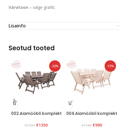
Värvitoon –
valge grafiit;
Lisainfo
Seotud tooted
-22%
-13%
002.Aiamööbli komplekt
004.Aiamööbli komplekt
00
“Bavaria 8” Grafiit
“Bavaria 6” Valge
€
1350
€
990
€
1720
€
1140