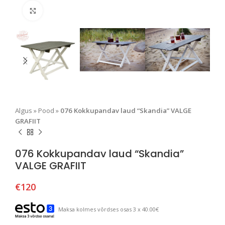
Suurendamiseks klõpsake
Algus
»
Pood
»
076 Kokkupandav laud “Skandia” VALGE
GRAFIIT
076 Kokkupandav laud “Skandia”
VALGE GRAFIIT
€
120
Maksa kolmes võrdses osas 3 x 40.00€