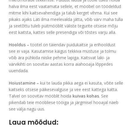
halva ilma eest vaatamata sellele, et mööbel on töödeldud
mitme kihi kaitsevahendiga ja talub kerget vihma. Kui see
pikaks ajaks Läti ilma meelevalda jätta, võib värv maha tulla
ja seetõttu tuleb puitmööblit väliste tegurite otsese mõju
eest kaitsta, kattes selle presendiga või tõstes varju alla.
Hooldus –
tootel on täiendav puidukaitse ja erihooldust
see ei vaja. Kasutamise käigus tekkiva mustuse ja tolmu
võib ära pühkida niiske pehme lapiga. Kaitsvat laki- ja
värvikihti on soovitav aastas korra aiahooaja lõppedes
uuendada.
Hoiustamine –
kui te lauda pikka aega ei kasuta, võite selle
kaitseks otsese päikesevalguse ja vee eest kattega katta.
Talvel on soovitav mööblit hoida
kuivas kohas
. See
pikendab teie mööbliese tööiga ja järgmisel hooajal näeb
see välja nagu uus.
Laua mõõdud: