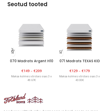
Seotud tooted
070 Madrats Argent H10
071 Madrats TEXAS KID
07
H10
€
149
–
€
209
€
129
–
€
179
Maksa kolmes võrdses osas 3 x
Maksa kolmes võrdses osas 3 x
Ma
49.67€
43.00€