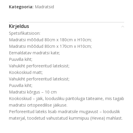
Kategooria:
Madratsid
Kirjeldus
Spetsifikatsioon:
Madratsi mõõdud 80cm x 180cm x H10cm;
Madratsi mõõdud 80cm x 170cm x H10cm;
Eemaldatav madratsi kate;
Puuvilla kiht;
Vahukiht perforeeritud lateksist;
Kookoskiud matt;
Vahukiht perforeeritud lateksist;
Puuvilla kiht;
Madratsi kõrgus – 10 cm
Kookoskiud – jäik, loodusliku päritoluga täiteaine, mis tagab
madratsi ortopeedilise jäikuse.
Perforeeritud lateks lisab madratsile mugavust – looduslik
materjal, toodetud vahustatud kummipuu (Hevea) mahlast.