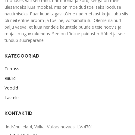
Looduses valitseb rahu, harmoonia ja kord, seega on meie
ülesandeks luua mööbel, mis on mõeldud tõeliseks looduse
nautimiseks. Paar kuud tagasi tõime nad metsast koju. Juba siis
oli neil eriline aroom ja tõeline, võltsimata ilu. Oleme näinud
palju vaeva, et luua nendele kaunitele puudele teie hoovis ja
majas mugav rakendus. See on tõeline puidust mööbel ja see
tundub suurepärane.
KATEGOORIAD
Terrass
Riiulid
Voodid
Lastele
KONTAKTID
Indrānu iela 4, Valka, Valkas novads, LV-4701