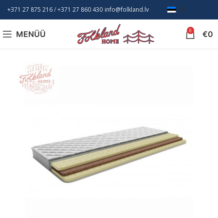
+371 27 875 216
/ +
371 27 860 430
info@folkland.lv
ET
0
MENÜÜ
€
0