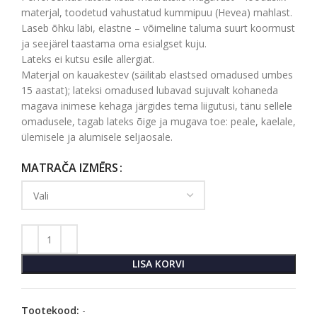
materjal, toodetud vahustatud kummipuu (Hevea) mahlast.
Laseb õhku läbi, elastne – võimeline taluma suurt koormust
ja seejärel taastama oma esialgset kuju.
Lateks ei kutsu esile allergiat.
Materjal on kauakestev (säilitab elastsed omadused umbes
15 aastat); lateksi omadused lubavad sujuvalt kohaneda
magava inimese kehaga järgides tema liigutusi, tänu sellele
omadusele, tagab lateks õige ja mugava toe: peale, kaelale,
ülemisele ja alumisele seljaosale.
MATRAČA IZMĒRS
LISA KORVI
Tootekood:
-