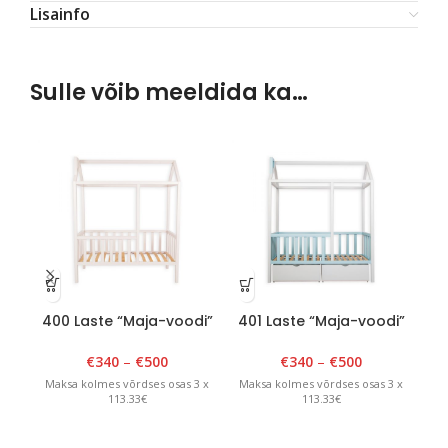
Lisainfo
Sulle võib meeldida ka…
400 Laste “Maja-voodi”
401 Laste “Maja-voodi”
40
90cm x 180cm x H 175cm
90cm x 180cm x H 175cm
90
Valge
Valge/sinine
€
340
–
€
500
€
340
–
€
500
Maksa kolmes võrdses osas 3 x
Maksa kolmes võrdses osas 3 x
Ma
113.33€
113.33€