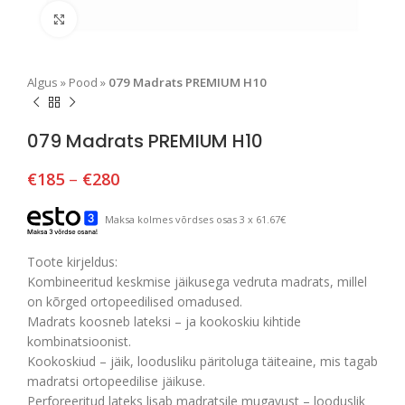
Suurendamiseks klõpsake
Algus
»
Pood
»
079 Madrats PREMIUM H10
079 Madrats PREMIUM H10
€
185
–
€
280
Maksa kolmes võrdses osas 3 x 61.67€
Toote kirjeldus:
Kombineeritud keskmise jäikusega vedruta madrats, millel
on kõrged ortopeedilised omadused.
Madrats koosneb lateksi – ja kookoskiu kihtide
kombinatsioonist.
Kookoskiud – jäik, loodusliku päritoluga täiteaine, mis tagab
madratsi ortopeedilise jäikuse.
Perforeeritud lateks lisab madratsile mugavust – looduslik