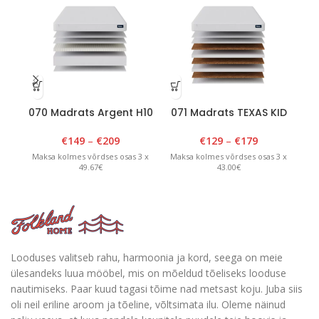
070 Madrats Argent H10
071 Madrats TEXAS KID
07
H10
€
149
–
€
209
€
129
–
€
179
Maksa kolmes võrdses osas 3 x
Maksa kolmes võrdses osas 3 x
Ma
49.67€
43.00€
Looduses valitseb rahu, harmoonia ja kord, seega on meie
ülesandeks luua mööbel, mis on mõeldud tõeliseks looduse
nautimiseks. Paar kuud tagasi tõime nad metsast koju. Juba siis
oli neil eriline aroom ja tõeline, võltsimata ilu. Oleme näinud