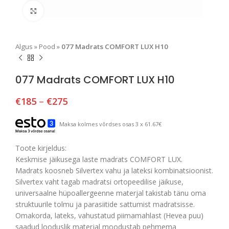
Suurendamiseks klõpsake
Algus
»
Pood
»
077 Madrats COMFORT LUX H10
077 Madrats COMFORT LUX H10
€
185
–
€
275
Maksa kolmes võrdses osas 3 x 61.67€
Toote kirjeldus:
Keskmise jäikusega laste madrats COMFORT LUX.
Madrats koosneb Silvertex vahu ja lateksi kombinatsioonist.
Silvertex vaht tagab madratsi ortopeedilise jäikuse,
universaalne hüpoallergeenne materjal takistab tänu oma
struktuurile tolmu ja parasiitide sattumist madratsisse.
Omakorda, lateks, vahustatud piimamahlast (Hevea puu)
saadud looduslik materjal moodustab pehmema