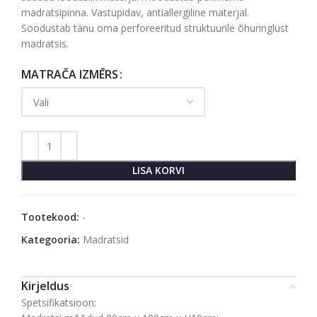
madratsipinna. Vastupidav, antiallergiline materjal.
Soodustab tänu oma perforeeritud struktuurile õhuringlust
madratsis.
MATRAČA IZMĒRS
LISA KORVI
Tootekood:
-
Kategooria:
Madratsid
Kirjeldus
Spetsifikatsioon: