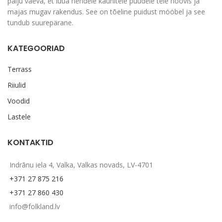
palju vaeva, et luua nendele kaunitele puudele teie hoovis ja
majas mugav rakendus. See on tõeline puidust mööbel ja see
tundub suurepärane.
KATEGOORIAD
Terrass
Riiulid
Voodid
Lastele
KONTAKTID
Indrānu iela 4, Valka, Valkas novads, LV-4701
+371 27 875 216
+371 27 860 430
info@folkland.lv