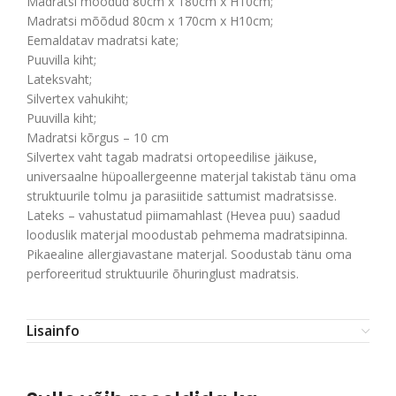
Madratsi mõõdud 80cm x 180cm x H10cm;
Madratsi mõõdud 80cm x 170cm x H10cm;
Eemaldatav madratsi kate;
Puuvilla kiht;
Lateksvaht;
Silvertex vahukiht;
Puuvilla kiht;
Madratsi kõrgus – 10 cm
Silvertex vaht tagab madratsi ortopeedilise jäikuse,
universaalne hüpoallergeenne materjal takistab tänu oma
struktuurile tolmu ja parasiitide sattumist madratsisse.
Lateks – vahustatud piimamahlast (Hevea puu) saadud
looduslik materjal moodustab pehmema madratsipinna.
Pikaealine allergiavastane materjal. Soodustab tänu oma
perforeeritud struktuurile õhuringlust madratsis.
Lisainfo