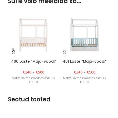
Sulle võib meeldida ka…
400 Laste “Maja-voodi”
401 Laste “Maja-voodi”
40
90cm x 180cm x H 175cm
90cm x 180cm x H 175cm
90
Valge
Valge/sinine
€
340
–
€
500
€
340
–
€
500
Maksa kolmes võrdses osas 3 x
Maksa kolmes võrdses osas 3 x
Ma
113.33€
113.33€
Seotud tooted