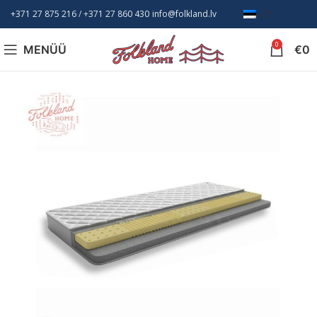
+371 27 875 216
/ +
371 27 860 430
info@folkland.lv
ET
0
MENÜÜ
€
0