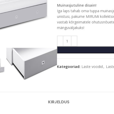
Muinasjutuline disain!
Iga laps tahab oma tuppa muinasju
unistusi, pakume MIRUMi kollektsio
vastab kõrgeimatele ohutusnõuete
mänguväljakuks!
Kategooriad:
Laste voodid
,
Last
KIRJELDUS