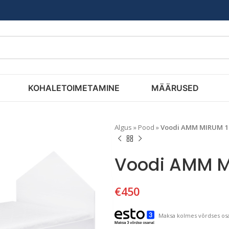
KOHALETOIMETAMINE
MÄÄRUSED
Algus
»
Pood
»
Voodi AMM MIRUM 1
Voodi AMM M
€
450
Maksa kolmes võrdses osa