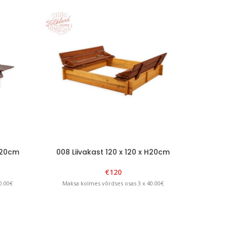
 H20cm
008 Liivakast 120 x 120 x H20cm
016 
/Grafiit
kokkuvolditava kaanega
pruun/kollane
€
120
0.00€
Maksa kolmes võrdses osas 3 x 40.00€
Maksa