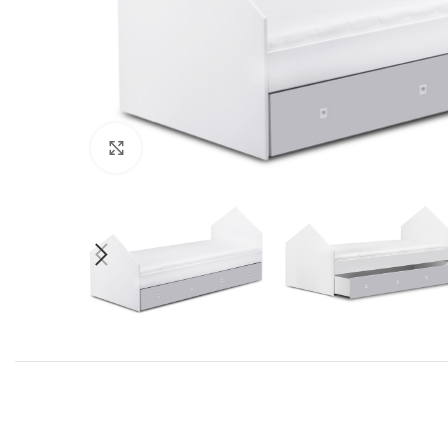
Suurendamiseks klõpsake