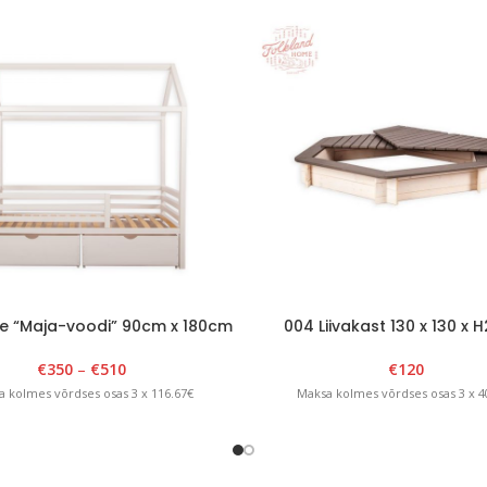
e “Maja-voodi” 90cm x 180cm
004 Liivakast 130 x 130 x
x H175cm Valge
eemaldatava kaanega Valge
€
350
–
€
510
€
120
 kolmes võrdses osas 3 x 116.67€
Maksa kolmes võrdses osas 3 x 4