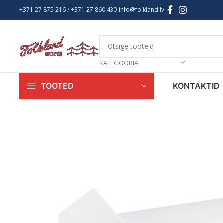
+371 27 875 216
/ +
371 27 860 430
info@folkland.lv
KATEGOORIA
KONTAKTID
TOOTED