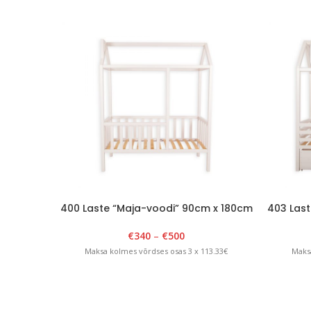
400 Laste “Maja-voodi” 90cm x 180cm
403 Last
x H 175cm Valge
€
340
–
€
500
Maksa kolmes võrdses osas 3 x 113.33€
Maksa