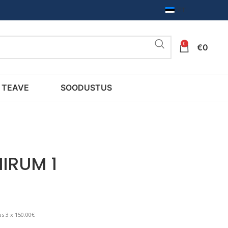
ET
0
€
0
TEAVE
SOODUSTUS
IRUM 1
s 3 x 150.00€