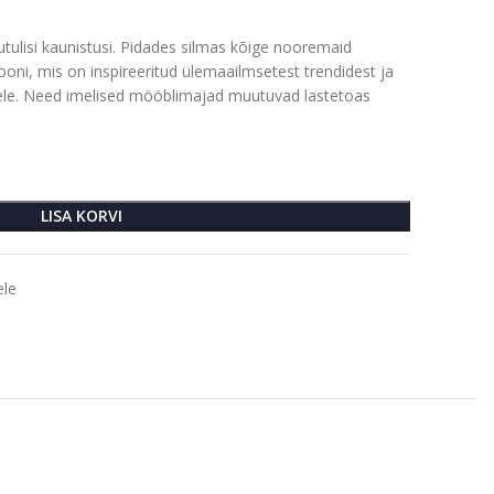
tulisi kaunistusi. Pidades silmas kõige nooremaid
oni, mis on inspireeritud ülemaailmsetest trendidest ja
le. Need imelised mööblimajad muutuvad lastetoas
LISA KORVI
ele