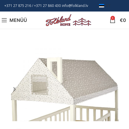
+371 27 875 216
/ +
371 27 860 430
info@folkland.lv
ET
0
MENÜÜ
€
0