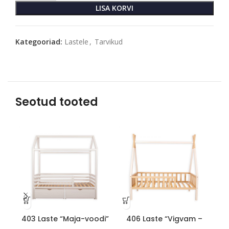
LISA KORVI
Kategooriad:
Lastele
,
Tarvikud
Seotud tooted
403 Laste “Maja-voodi”
406 Laste “Vigvam –
00
90cm x 180cm x H175cm
voodi” 90cm x 180cm x
H