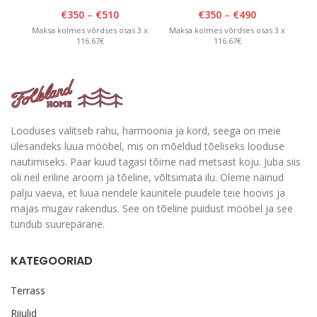
Valge
H185cm
k
€
350
–
€
510
€
350
–
€
490
Maksa kolmes võrdses osas 3 x
Maksa kolmes võrdses osas 3 x
Ma
116.67€
116.67€
Looduses valitseb rahu, harmoonia ja kord, seega on meie
ülesandeks luua mööbel, mis on mõeldud tõeliseks looduse
nautimiseks. Paar kuud tagasi tõime nad metsast koju. Juba siis
oli neil eriline aroom ja tõeline, võltsimata ilu. Oleme näinud
palju vaeva, et luua nendele kaunitele puudele teie hoovis ja
majas mugav rakendus. See on tõeline puidust mööbel ja see
tundub suurepärane.
KATEGOORIAD
Terrass
Riiulid