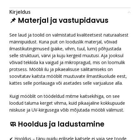
Kirjeldus
📌 Materjal ja vastupidavus
See laud ja toolid on valmistatud kvaliteetsest naturaalsest
männipuidust. Kuna puit on looduslik materjal, võivad
ilmastikutingimused (päike, vihm, tuul, lumi) põhjustada
selle struktuuri, värvi ja kuju kergeid muutusi. Aja jooksul
võivad tekkida ka vaigud ja mikropragud, mis on loomulik
protsess. Mööbli ilu ja pikaealisuse säilitamiseks on
soovitatav kaitsta mööblit muutuvate ilmastikuolude eest,
kattes selle porilauaga või asetades selle varjualuse alla.
Kuigi mööblit on töödeldud mitme kaitsekihiga, on see
loodud taluma kerget vihma, kuid pikaajaline kokkupuude
niiskuse ja UV-kiirgusega võib mõjutada mööbli välimust.
🧼 Hooldus ja ladustamine
✔ Hooldus – tänu puidu erilisele kaitsele ei vaja see toode