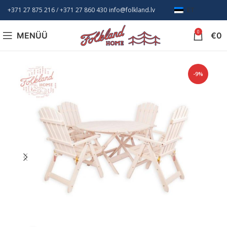
+371 27 875 216
/ +
371 27 860 430
info@folkland.lv
ET
0
MENÜÜ
€
0
-9%