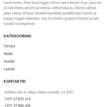
nautimiseks. Paar kuud tagasi tõime nad metsast koju. Juba siis
oli neil eriline aroom ja tõeline, võltsimata ilu. Oleme näinud
palju vaeva, et luua nendele kaunitele puudele teie hoovis ja
majas mugav rakendus. See on tõeline puidust mööbel ja see
tundub suurepärane.
KATEGOORIAD
Terrass
Riiulid
Voodid
Lastele
KONTAKTID
Indrānu iela 4, Valka, Valkas novads, LV-4701
+371 27 875 216
+371 27 860 430