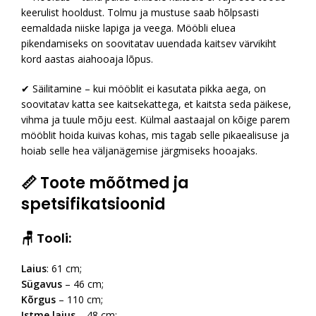
keerulist hooldust. Tolmu ja mustuse saab hõlpsasti
eemaldada niiske lapiga ja veega. Mööbli eluea
pikendamiseks on soovitatav uuendada kaitsev värvikiht
kord aastas aiahooaja lõpus.
✔ Säilitamine – kui mööblit ei kasutata pikka aega, on
soovitatav katta see kaitsekattega, et kaitsta seda päikese,
vihma ja tuule mõju eest. Külmal aastaajal on kõige parem
mööblit hoida kuivas kohas, mis tagab selle pikaealisuse ja
hoiab selle hea väljanägemise järgmiseks hooajaks.
📏 Toote mõõtmed ja
spetsifikatsioonid
🪑 Tooli:
Laius
: 61 cm;
Sügavus
– 46 cm;
Kõrgus
– 110 cm;
Istme laius
– 48 cm;