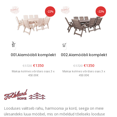
-22%
-22%
001.Aiamööbli komplekt
002.Aiamööbli komplekt
00
“Bavaria 8” Valge
“Bavaria 8” Grafiit
€
1350
€
1350
€
1720
€
1720
Maksa kolmes võrdses osas 3 x
Maksa kolmes võrdses osas 3 x
Ma
450.00€
450.00€
Looduses valitseb rahu, harmoonia ja kord, seega on meie
ülesandeks luua mööbel, mis on mõeldud tõeliseks looduse