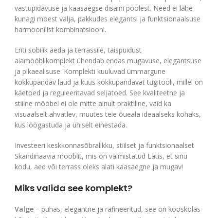
vastupidavuse ja kaasaegse disaini poolest. Need ei lähe
kunagi moest välja, pakkudes elegantsi ja funktsionaalsuse
harmoonilist kombinatsiooni.
Eriti sobilik aeda ja terrassile, täispuidust
aiamööblikomplekt ühendab endas mugavuse, elegantsuse
ja pikaealisuse. Komplekti kuuluvad ümmargune
kokkupandav laud ja kuus kokkupandavat tugitooli, millel on
käetoed ja reguleeritavad seljatoed. See kvaliteetne ja
stiilne mööbel ei ole mitte ainult praktiline, vaid ka
visuaalselt ahvatlev, muutes teie õueala ideaalseks kohaks,
kus lõõgastuda ja ühiselt einestada.
Investeeri keskkonnasõbralikku, stiilset ja funktsionaalset
Skandinaavia mööblit, mis on valmistatud Lätis, et sinu
kodu, aed või terrass oleks alati kaasaegne ja mugav!
Miks valida see komplekt?
Valge
– puhas, elegantne ja rafineeritud, see on kooskõlas