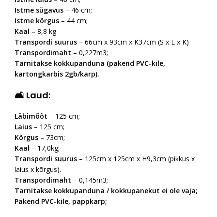
Istme sügavus
– 46 cm;
Istme kõrgus
– 44 cm;
Kaal
– 8,8 kg
Transpordi suurus
– 66cm x 93cm x K37cm (S x L x K)
Transpordimaht
– 0,227m3;
Tarnitakse kokkupanduna (pakend PVC-kile,
kartongkarbis 2gb/karp).
🛋 Laud:
Läbimõõt
– 125 cm;
Laius
– 125 cm;
Kõrgus
– 73cm;
Kaal
– 17,0kg;
Transpordi suurus
– 125cm x 125cm x H9,3cm (pikkus x
laius x kõrgus).
Transpordimaht
– 0,145m3;
Tarnitakse kokkupanduna / kokkupanekut ei ole vaja;
Pakend PVC-kile, pappkarp;