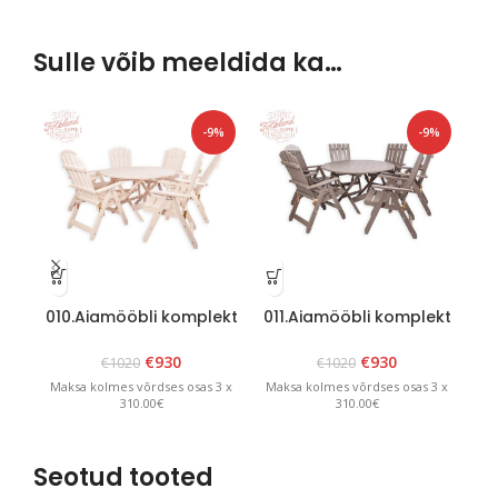
Sulle võib meeldida ka…
-9%
-9%
010.Aiamööbli komplekt
011.Aiamööbli komplekt
01
“Canada 6” Valge
“Canada 6” Grafiit
€
930
€
930
€
1020
€
1020
Maksa kolmes võrdses osas 3 x
Maksa kolmes võrdses osas 3 x
Ma
310.00€
310.00€
Seotud tooted