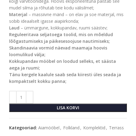
kõigi värvitoonidega. Hoovis eksponeerituna paistab see
mudel silma ja rõhutab teie kodu välisilmet;
Materjal
– massiivne mänd – on elav ja soe materjal, mis
sobib ideaalselt igasse aiapiirkonda;
Laud
– ümmargune, kokkupandav, ruumi säästev;
Reguleeritava seljatoega toolid, mis on mõeldud
lõõgastumiseks ja päikesesoojuse nautimiseks;
Skandinaavia vormid näevad maamaja hoovis
loomulikud välja;
Kokkupandav mööbel on loodud selleks, et säästa
aega ja ruumi;
Tänu kergele kaalule saab seda kiiresti üles seada ja
kompaktselt kokku panna;
LISA KORVI
Kategooriad:
Aiamööbel
,
Folkland
,
Komplektid
,
Terrass