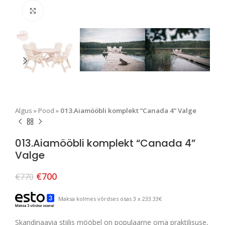
Suurendamiseks klõpsake
Algus
»
Pood
»
013.Aiamööbli komplekt “Canada 4” Valge
013.Aiamööbli komplekt “Canada 4”
Valge
€
700
€
770
Maksa kolmes võrdses osas 3 x 233.33€
Skandinaavia stiilis mööbel on populaarne oma praktilisuse,