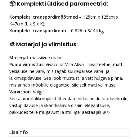
📦 Komplekti üldised parameetrid:
Komplekti transpordimõõtmed
– 125cm x 125cm x
K47cm (L x S x K);
Komplekti transpordimaht
-0,826 m3/ 44 kg;
🎨 Materjal ja viimistlus:
Materjal
: massiivne mänd
Puidu viimistlus
: Vivacolor Villa Akva – kvaliteetne, matt
vesialuseline värv, mis tagab suurepärase värvi- ja
läikimispidavuse. See loob mustust ja vett hülgava pinna,
mis annab mööblile elegantse, siidiselt mati välimuse.
Värvitoon
: Valge;
See aiamööblikomplekt ühendab endas puidu loodusliku ilu,
vastupidavuse ja skandinaavia disaini elegantsuse,
pakkudes teile mugavust ja stiili igal aastaajal! 🌿✨
Lisainfo