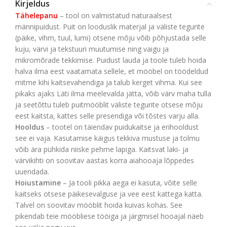
Kirjeldus
Tähelepanu
– tool on valmistatud naturaalsest
männipuidust. Puit on looduslik materjal ja väliste tegurite
(päike, vihm, tuul, lumi) otsene mõju võib põhjustada selle
kuju, värvi ja tekstuuri muutumise ning vaigu ja
mikromõrade tekkimise. Puidust lauda ja toole tuleb hoida
halva ilma eest vaatamata sellele, et mööbel on töödeldud
mitme kihi kaitsevahendiga ja talub kerget vihma. Kui see
pikaks ajaks Läti ilma meelevalda jätta, võib värv maha tulla
ja seetõttu tuleb puitmööblit väliste tegurite otsese mõju
eest kaitsta, kattes selle presendiga või tõstes varju alla.
Hooldus
– tootel on täiendav puidukaitse ja erihooldust
see ei vaja. Kasutamise käigus tekkiva mustuse ja tolmu
võib ära pühkida niiske pehme lapiga. Kaitsvat laki- ja
värvikihti on soovitav aastas korra aiahooaja lõppedes
uuendada.
Hoiustamine
– Ja tooli pikka aega ei kasuta, võite selle
kaitseks otsese päikesevalguse ja vee eest kattega katta.
Talvel on soovitav mööblit hoida kuivas kohas. See
pikendab teie mööbliese tööiga ja järgmisel hooajal näeb