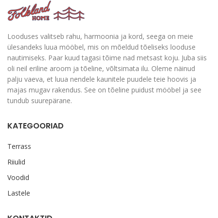
Looduses valitseb rahu, harmoonia ja kord, seega on meie
ülesandeks luua mööbel, mis on mõeldud tõeliseks looduse
nautimiseks. Paar kuud tagasi tõime nad metsast koju. Juba siis
oli neil eriline aroom ja tõeline, võltsimata ilu. Oleme näinud
palju vaeva, et luua nendele kaunitele puudele teie hoovis ja
majas mugav rakendus. See on tõeline puidust mööbel ja see
tundub suurepärane.
KATEGOORIAD
Terrass
Riiulid
Voodid
Lastele