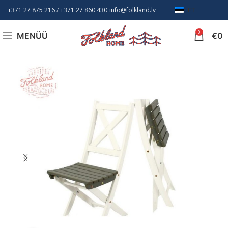
+371 27 875 216
/ +
371 27 860 430
info@folkland.lv
ET
0
MENÜÜ
€
0