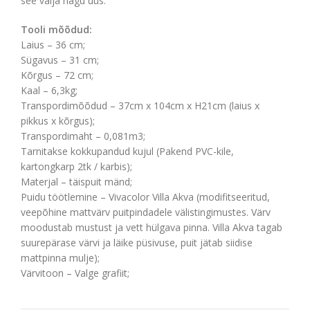
see välja nagu uus.
Tooli mõõdud:
Laius – 36 cm;
Sügavus – 31 cm;
Kõrgus – 72 cm;
Kaal – 6,3kg;
Transpordimõõdud – 37cm x 104cm x H21cm (laius x
pikkus x kõrgus);
Transpordimaht – 0,081m3;
Tarnitakse kokkupandud kujul (Pakend PVC-kile,
kartongkarp 2tk / karbis);
Materjal – täispuit mänd;
Puidu töötlemine – Vivacolor Villa Akva (modifitseeritud,
veepõhine mattvärv puitpindadele välistingimustes. Värv
moodustab mustust ja vett hülgava pinna. Villa Akva tagab
suurepärase värvi ja läike püsivuse, puit jätab siidise
mattpinna mulje);
Värvitoon – Valge grafiit;