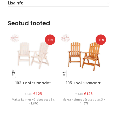
Lisainfo
Seotud tooted
-11%
-11%
103 Tool “Canada”
105 Tool “Canada”
1
VALGE
PRUUN
€
125
€
125
€
140
€
140
Maksa kolmes võrdses osas 3 x
Maksa kolmes võrdses osas 3 x
Ma
41.67€
41.67€