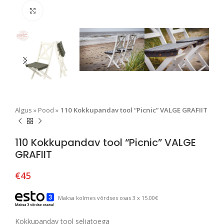
Suurendamiseks klõpsake
Algus
»
Pood
»
110 Kokkupandav tool “Picnic” VALGE GRAFIIT
110 Kokkupandav tool “Picnic” VALGE
GRAFIIT
€
45
Maksa kolmes võrdses osas 3 x 15.00€
Kokkupandav tool seljatoega