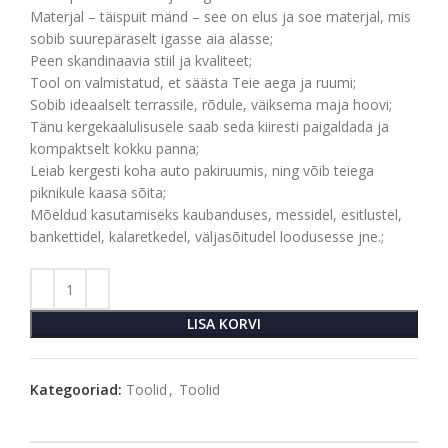
Materjal – täispuit mänd – see on elus ja soe materjal, mis
sobib suurepäraselt igasse aia alasse;
Peen skandinaavia stiil ja kvaliteet;
Tool on valmistatud, et säästa Teie aega ja ruumi;
Sobib ideaalselt terrassile, rõdule, väiksema maja hoovi;
Tänu kergekaalulisusele saab seda kiiresti paigaldada ja
kompaktselt kokku panna;
Leiab kergesti koha auto pakiruumis, ning võib teiega
piknikule kaasa sõita;
Mõeldud kasutamiseks kaubanduses, messidel, esitlustel,
bankettidel, kalaretkedel, väljasõitudel loodusesse jne.;
LISA KORVI
Kategooriad:
Toolid
,
Toolid