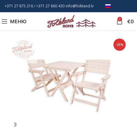
+371 27 875 216
/ +
371 27 860 430
info@folkland.lv
RU
0
МЕНЮ
€
0
-25%