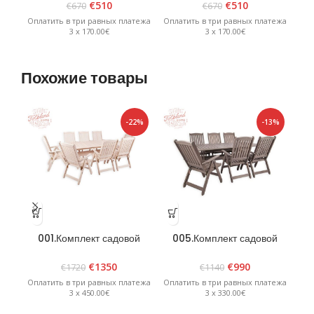
€
510
€
510
€
670
€
670
Оплатить в три равных платежа
Оплатить в три равных платежа
Опл
3 x 170.00€
3 x 170.00€
Похожие товары
-22%
-13%
001.Комплект садовой
005.Комплект садовой
0
мебели «Bavaria 8» Белый
мебели »Bavaria 6»
Графит
€
1350
€
990
€
1720
€
1140
Оплатить в три равных платежа
Оплатить в три равных платежа
Опл
3 x 450.00€
3 x 330.00€