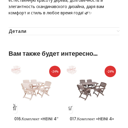
естественную красоту дерева, долговечность и
элегантность скандинавского дизайна, даря вам
комфорт и стиль в любое время года! 🌿✨
Детали
Вам также будет интересно…
-24%
-24%
016.Комплект «HEINI 4’’
017.Комплект »HEINI 4»
0
Белый
графит