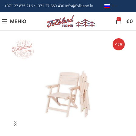
+371 27 875 216
/ +
371 27 860 430
info@folkland.lv
RU
0
МЕНЮ
€
0
-15%