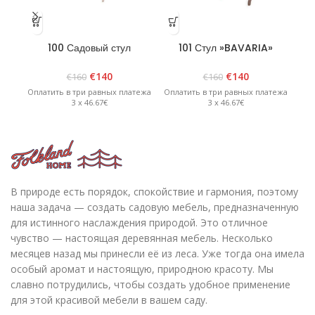
100 Садовый стул
101 Стул »BAVARIA»
»BAVARIA» складной с
Складной с
подлокотниками и
подлокотниками и
€
140
€
140
€
160
€
160
регулируемой спинкой —
регулируемой спинкой —
ре
Оплатить в три равных платежа
Оплатить в три равных платежа
Опл
Белый.
графит
3 x 46.67€
3 x 46.67€
В природе есть порядок, спокойствие и гармония, поэтому
наша задача — создать садовую мебель, предназначенную
для истинного наслаждения природой. Это отличное
чувство — настоящая деревянная мебель. Несколько
месяцев назад мы принесли её из леса. Уже тогда она имела
особый аромат и настоящую, природною красоту. Мы
славно потрудились, чтобы создать удобное применение
для этой красивой мебели в вашем саду.