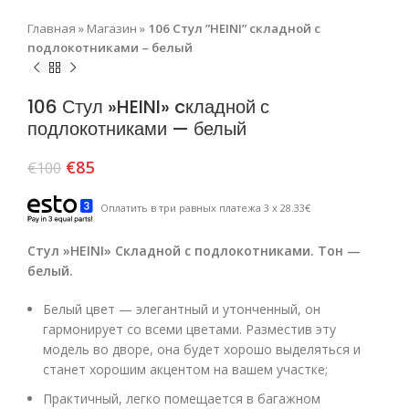
Главная
»
Магазин
»
106 Стул ”HEINI” ​cкладной с
подлокотниками – белый
106 Стул »HEINI» ​cкладной с
подлокотниками — белый
€
85
€
100
Оплатить в три равных платежа 3 x 28.33€
Стул »HEINI» ​Складной с подлокотниками. ​Тон —
белый.
Белый цвет — элегантный и утонченный, он
гармонирует со всеми цветами. Разместив эту
модель во дворе, она будет хорошо выделяться и
станет хорошим акцентом на вашем участке;
Практичный, легко помещается в багажном