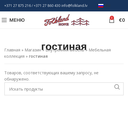
+371 27 875 216
/ +
371 27 860 430
info@folkland.lv
RU
0
МЕНЮ
€
0
гостиная
Главная
»
Магазин
»
Внутренняя мебель
»
Мебельная
коллекция
»
гостиная
Товаров, соответствующих вашему запросу, не
обнаружено.