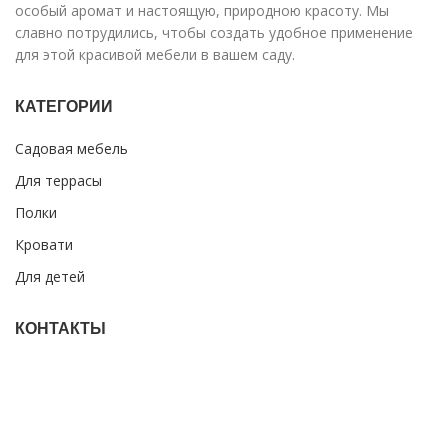
особый аромат и настоящую, природною красоту. Мы
славно потрудились, чтобы создать удобное применение
для этой красивой мебели в вашем саду.
КАТЕГОРИИ
Садовая мебель
Для террасы
Полки
Кровати
Для детей
КОНТАКТЫ
Indrānu iela 4, Valka, Valkas novads, LV-4701
+371 27 875 216
+371 27 860 430