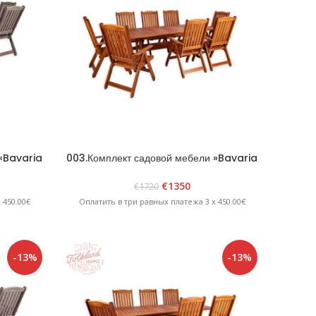
 «Bavaria
003.Комплект садовой мебели »Bavaria
8» Коричневый
€
1350
€
1720
 450.00€
Оплатить в три равных платежа 3 x 450.00€
-13%
-13%