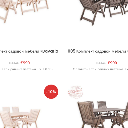
лект садовой мебели »Bavaria
005.Комплект садовой мебели
6» Белый
6» Графит
€
990
€
990
€
1140
€
1140
 в три равных платежа 3 x 330.00€
Оплатить в три равных платежа 3 x
-10%