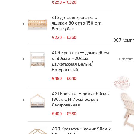
€
250
–
€
320
415 детская кроватка с
ящиком 80 cm x 150 cm
Белый/Лак
€
220
–
€
360
007.Компл
406 Кроватка — домик 90см
х 190см х H204см
Оплатить
Двухэтажная Белый/
Натуральный
€
480
–
€
640
421 Кроватка - домик 90см х
180см х H175см Белая/
Лакированная
€
400
–
€
580
420 Кроватка - домик 90см х