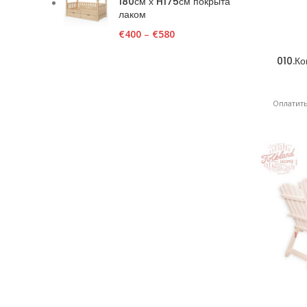
180см х H175см покрыта
лаком
€
400
–
€
580
010.К
Оплатить