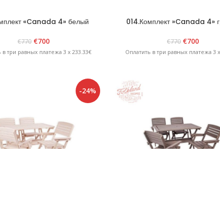
омплект «Canada 4» белый
014.Комплект »Canada 4» 
€
700
€
700
€
770
€
770
 в три равных платежа 3 x 233.33€
Оплатить в три равных платежа 3 x
-24%
Комплект «HEINI 4’’ Белый
017.Комплект »HEINI 4» гр