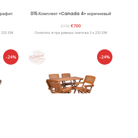
графит
015.Комплект «Canada 4» коричневый
€
700
€
770
 233.33€
Оплатить в три равных платежа 3 x 233.33€
-24%
-24%
афит
018.Комплект »HEINI 4» Коричневый