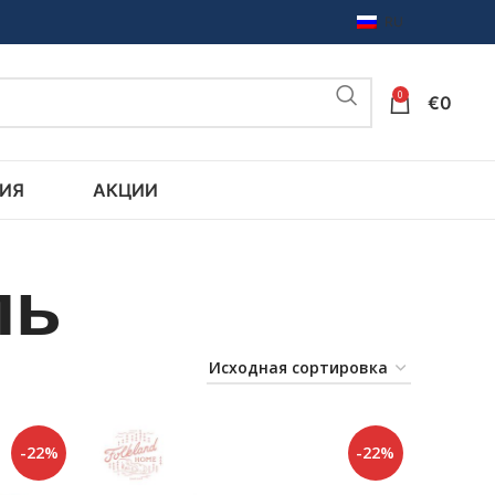
RU
0
€
0
ИЯ
АКЦИИ
ль
-22%
-22%