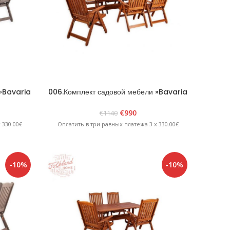
 »Bavaria
006.Комплект садовой мебели »Bavaria
6» Коричневый
€
990
€
1140
 330.00€
Оплатить в три равных платежа 3 x 330.00€
-10%
-10%