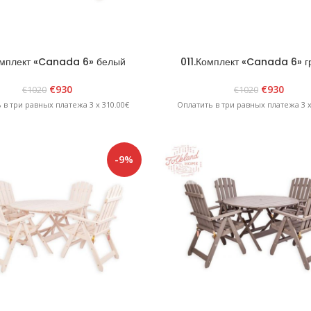
омплект «Canada 6» белый
011.Комплект «Canada 6» 
€
930
€
930
€
1020
€
1020
 в три равных платежа 3 x 310.00€
Оплатить в три равных платежа 3 x
-9%