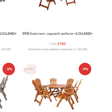
»LOLLAND»
009.Комплект садовой мебели »LOLLAND»
Коричневый
€
700
€
780
 233.33€
Оплатить в три равных платежа 3 x 233.33€
-9%
-9%