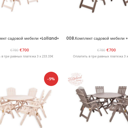
ект садовой мебели «Lolland»
008.Комплект садовой мебели 
Белый
Графит
€
700
€
700
€
780
€
780
 в три равных платежа 3 x 233.33€
Оплатить в три равных платежа 3 x
-9%