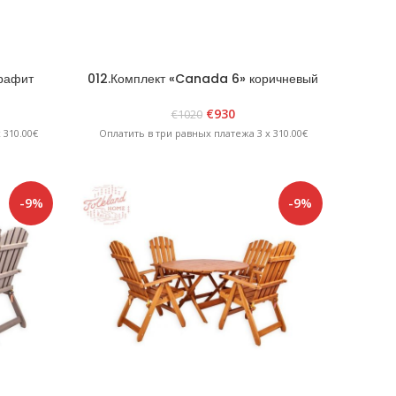
графит
012.Комплект «Canada 6» коричневый
€
930
€
1020
 310.00€
Оплатить в три равных платежа 3 x 310.00€
-9%
-9%