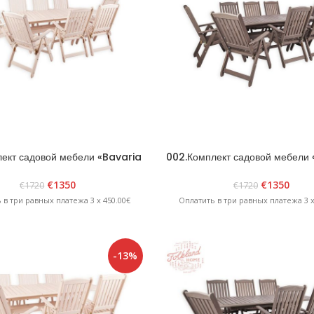
лект садовой мебели «Bavaria
002.Комплект садовой мебели
8» Белый
8» Графит
€
1350
€
1350
€
1720
€
1720
 в три равных платежа 3 x 450.00€
Оплатить в три равных платежа 3 x
-13%