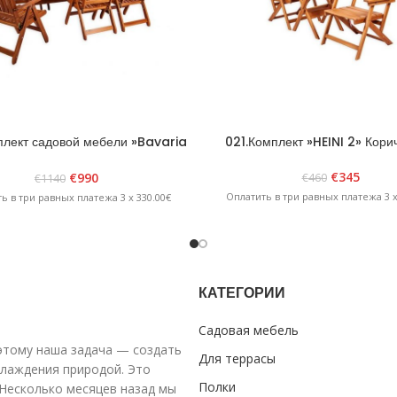
лект садовой мебели »Bavaria
021.Комплект »HEINI 2» Кор
6» Коричневый
€
345
€
990
€
460
€
1140
Оплатить в три равных платежа 3 x
ь в три равных платежа 3 x 330.00€
КАТЕГОРИИ
Садовая мебель
оэтому наша задача — создать
Для террасы
слаждения природой. Это
Полки
Несколько месяцев назад мы