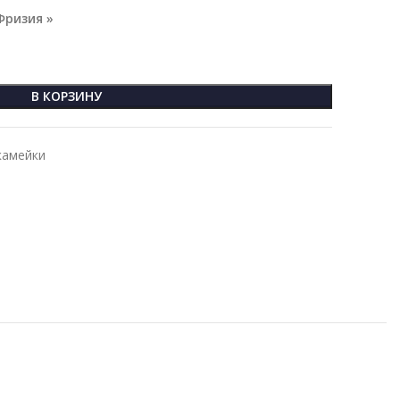
Фризия »
В КОРЗИНУ
камейки