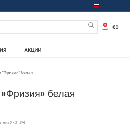
RU
0
€
0
ИЯ
АКЦИИ
 ”Фризия” белая
 »Фризия» белая
атежа 3 x 31.67€