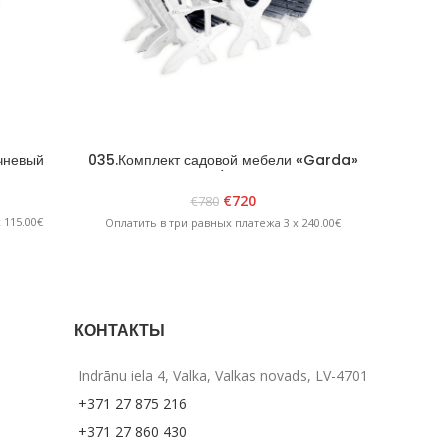
ичневый
035.Комплект садовой мебели «Garda»
070 Скл
Белый/Графит
€
720
€
780
 115.00€
Оплатит
Оплатить в три равных платежа 3 x 240.00€
КОНТАКТЫ
Indrānu iela 4, Valka, Valkas novads, LV-4701
+371 27 875 216
+371 27 860 430