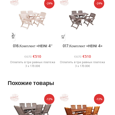
-24%
-24%
016.Комплект «HEINI 4’’
017.Комплект »HEINI 4»
0
Белый
графит
€
510
€
510
€
670
€
670
Оплатить в три равных платежа
Оплатить в три равных платежа
Опл
3 x 170.00€
3 x 170.00€
Похожие товары
-13%
-13%