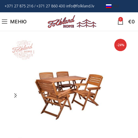
+371 27 875 216
/ +
371 27 860 430
info@folkland.lv
RU
0
МЕНЮ
€
0
-24%