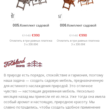
005.Комплект садовой
006.Комплект садовой
0
мебели »Bavaria 6»
мебели »Bavaria 6»
ме
Графит
Коричневый
€
990
€
990
€
1140
€
1140
Оплатить в три равных платежа
Оплатить в три равных платежа
Опл
3 x 330.00€
3 x 330.00€
В природе есть порядок, спокойствие и гармония, поэтому
наша задача — создать садовую мебель, предназначенную
для истинного наслаждения природой. Это отличное
чувство — настоящая деревянная мебель. Несколько
месяцев назад мы принесли её из леса. Уже тогда она имела
особый аромат и настоящую, природною красоту. Мы
славно потрудились, чтобы создать удобное применение