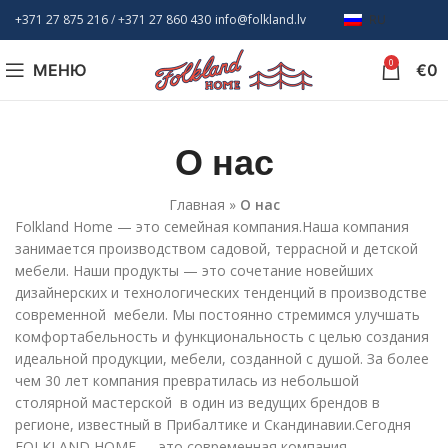
+371 27 875 216
/ +
371 27 860 430
info@folkland.lv
RU
0
МЕНЮ
€
0
О нас
Главная
»
О нас
Folkland Home — это семейная компания.Наша компания
занимается производством садовой, террасной и детской
мебели. Наши продукты — это сочетание новейших
дизайнерских и технологических тенденций в производстве
современной мебели. Мы постоянно стремимся улучшать
комфортабельность и функциональность с целью создания
идеальной продукции, мебели, созданной с душой. За более
чем 30 лет компания превратилась из небольшой
столярной мастерской в один из ведущих брендов в
регионе, известный в Прибалтике и Скандинавии.Сегодня
FOLKLAND HOME — это современная компания,