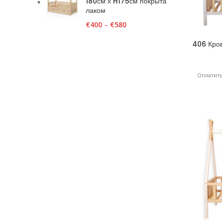
180см х H175см покрыта
лаком
€
400
–
€
580
406 Кров
H20
Оплатить