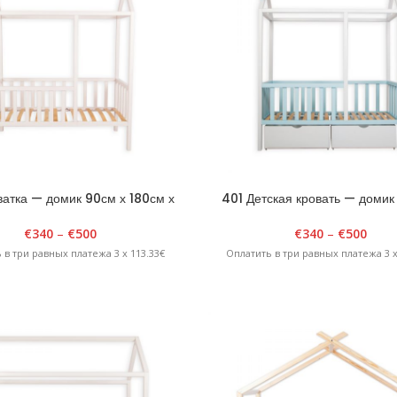
атка — домик 90см х 180см х
401 Детская кровать — домик
H175см Белая
180см х H185см Белая/С
€
340
–
€
500
€
340
–
€
500
 в три равных платежа 3 x 113.33€
Оплатить в три равных платежа 3 x