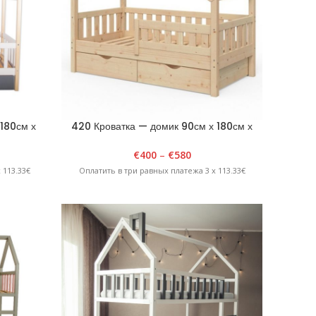
 180см х
420 Кроватка — домик 90см х 180см х
ная
H175см покрыта лаком
€
400
–
€
580
 113.33€
Оплатить в три равных платежа 3 x 113.33€