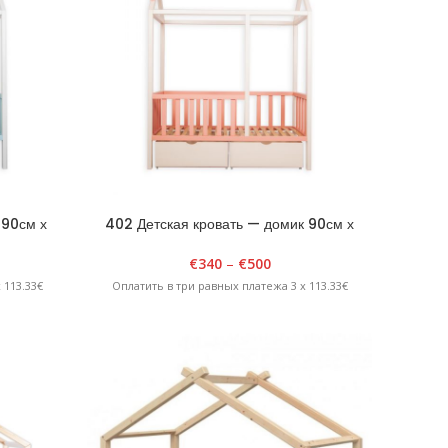
 90см х
402 Детская кровать — домик 90см х
иняя
180см х H185см Белая/Розовая
€
340
–
€
500
 113.33€
Оплатить в три равных платежа 3 x 113.33€