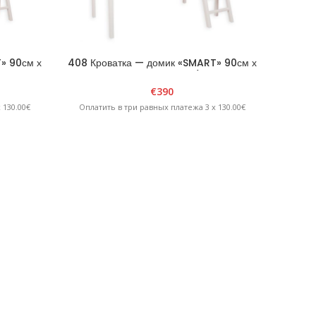
» 90см х
408 Кроватка — домик «SMART» 90см х
180см х H210см Белая/Розовая
€
390
 130.00€
Оплатить в три равных платежа 3 x 130.00€