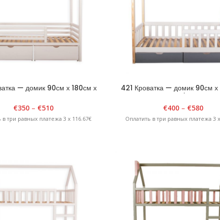
атка — домик 90см х 180см х
421 Кроватка — домик 90см х
H175см Белая
H175см Белая/Лакирован
€
350
–
€
510
€
400
–
€
580
 в три равных платежа 3 x 116.67€
Оплатить в три равных платежа 3 x