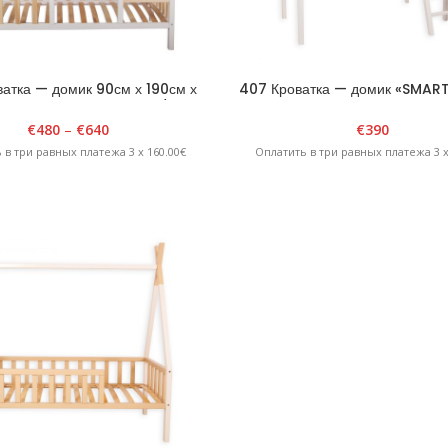
атка — домик 90см х 190см х
407 Кроватка — домик «SMART
4см Двухэтажная Белый/
180см х H210см Белая
Натуральный
€
480
–
€
640
€
390
 в три равных платежа 3 x 160.00€
Оплатить в три равных платежа 3 x