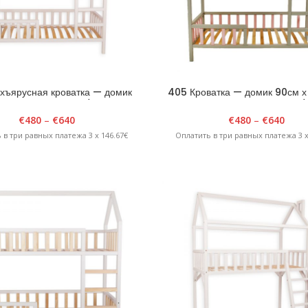
хъярусная кроватка — домик
405 Кроватка — домик 90см х
х 190см х H204см / Белая
H204см Двухэтажная Серый/
€
480
–
€
640
€
480
–
€
640
 в три равных платежа 3 x 146.67€
Оплатить в три равных платежа 3 x