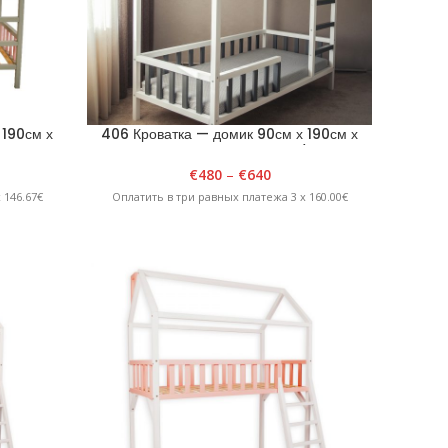
 190см х
406 Кроватка — домик 90см х 190см х
Розовый
H204см Двухэтажная Белый/Серый
€
480
–
€
640
 146.67€
Оплатить в три равных платежа 3 x 160.00€