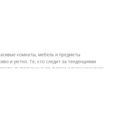
расивые комнаты, мебель и предметы
сиво и уютно. Те, кто следит за тенденциями
ровати, выполненные по форме и внешнему виду
у тенденцию, предложив нашим клиентам этот тип
 на все сто процентов.
КОНТАКТЫ
Indrānu iela 4, Valka, Valkas novads, LV-4701
+371 27 875 216
+371 27 860 430