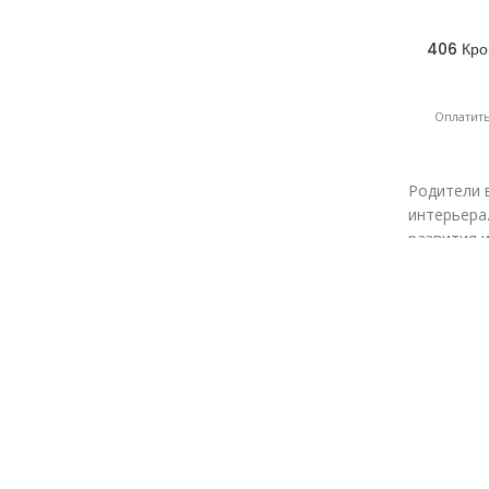
406 Кро
Оплатить
Родители 
интерьера.
развития 
небольших
двухъярус
В природе есть порядок, спокойствие и гармония, п
садовую мебель, предназначенную для истинного на