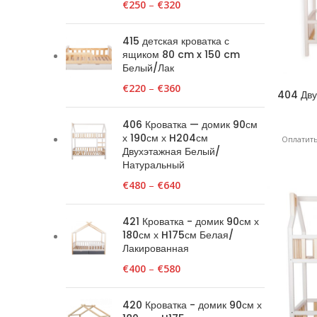
€
250
–
€
320
415 детская кроватка с
ящиком 80 cm x 150 cm
Белый/Лак
€
220
–
€
360
404 Дву
90см 
406 Кроватка — домик 90см
х 190см х H204см
Оплатить
Двухэтажная Белый/
Натуральный
€
480
–
€
640
421 Кроватка - домик 90см х
180см х H175см Белая/
Лакированная
€
400
–
€
580
420 Кроватка - домик 90см х