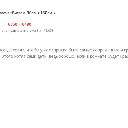
ватка-Вигвам 90см x 180см x
H185 см
€
350
–
€
490
 в три равных платежа 3 x 116.67€
всегда хотят, чтобы у их отпрыска были самые современные и к
 Этого хотят сами дети, ведь хорошо, если в комнате будет кра
интерьера, заметят, что очень популярны дачные кровати или к
 коттеджей. Что еще более интересно, мы немного улучшили эт
ных кроватей, которые определенно порадуют маленьких спящих
КАТЕГОРИИ
Садовая мебель
оэтому наша задача — создать
Для террасы
слаждения природой. Это