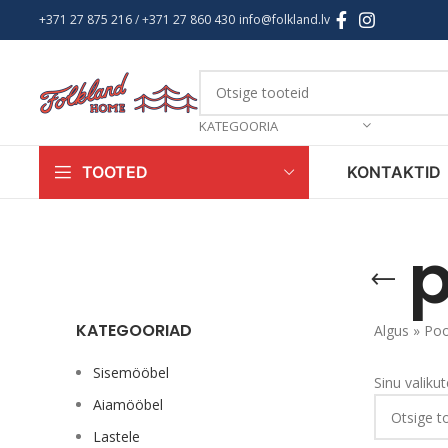
+371 27 875 216
/ +
371 27 860 430
info@folkland.lv
KATEGOORIA
KONTAKTID
TOOTED
KATEGOORIAD
Algus
»
Po
Sisemööbel
Sinu valikut
Aiamööbel
Lastele