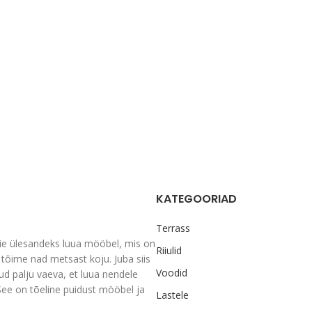
KATEGOORIAD
Terrass
ie ülesandeks luua mööbel, mis on
Riiulid
tõime nad metsast koju. Juba siis
Voodid
nud palju vaeva, et luua nendele
See on tõeline puidust mööbel ja
Lastele