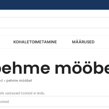
KOHALETOIMETAMINE
MÄÄRUSED
pehme mööbe
od
»
pehme mööbel
ele vastavaid tooteid ei leidu.