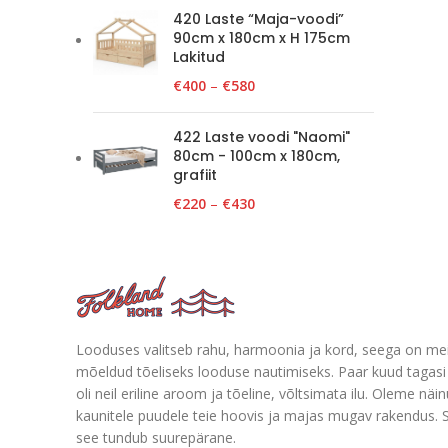
420 Laste “Maja-voodi”
90cm x 180cm x H 175cm
Lakitud
€
400
–
€
580
422 Laste voodi "Naomi"
80cm - 100cm x 180cm,
grafiit
€
220
–
€
430
Looduses valitseb rahu, harmoonia ja kord, seega on me
mõeldud tõeliseks looduse nautimiseks. Paar kuud tagasi 
oli neil eriline aroom ja tõeline, võltsimata ilu. Oleme näi
kaunitele puudele teie hoovis ja majas mugav rakendus. 
see tundub suurepärane.