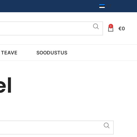
ET
0
€
0
TEAVE
SOODUSTUS
l