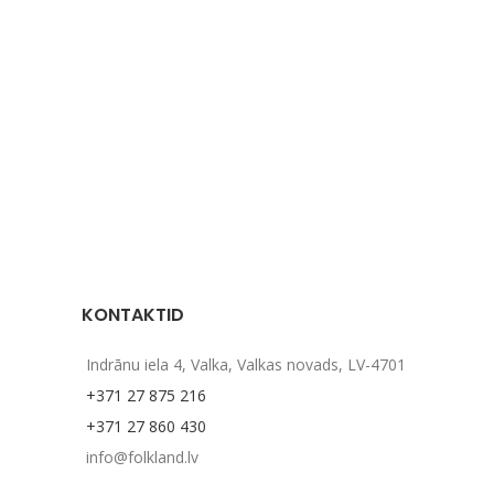
KONTAKTID
Indrānu iela 4, Valka, Valkas novads, LV-4701
+371 27 875 216
+371 27 860 430
info@folkland.lv