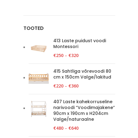
TOOTED
413 Laste puidust voodi
Montessori
€
250
–
€
320
415 Sahtliga võrevoodi 80
cm x 150cm Valge/lakitud
€
220
–
€
360
407 Laste kahekorruseline
narivoodi “Voodimajakene”
90cm x 190cm x H204cm
Valge/naturaalne
€
480
–
€
640