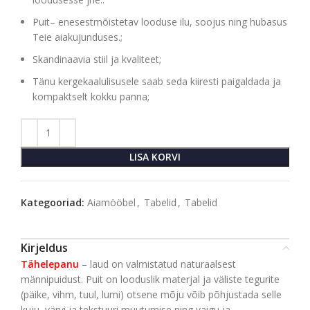
Puit– enesestmõistetav looduse ilu, soojus ning hubasus
Teie aiakujunduses.;
Skandinaavia stiil ja kvaliteet;
Tänu kergekaalulisusele saab seda kiiresti paigaldada ja
kompaktselt kokku panna;
LISA KORVI
Kategooriad:
Aiamööbel
,
Tabelid
,
Tabelid
Kirjeldus
Tähelepanu
– laud on valmistatud naturaalsest
männipuidust. Puit on looduslik materjal ja väliste tegurite
(päike, vihm, tuul, lumi) otsene mõju võib põhjustada selle
kuju, värvi ja tekstuuri muutumise ning vaigu ja