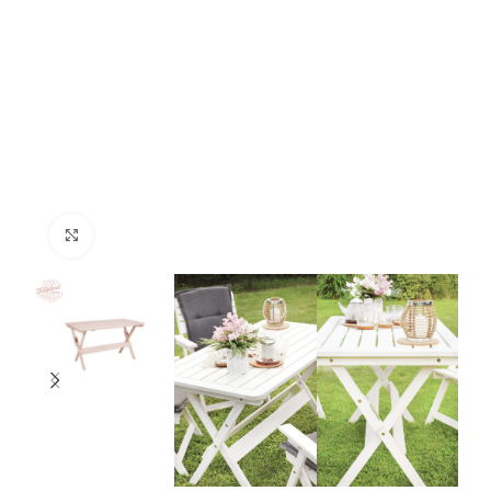
Suurendamiseks klõpsake