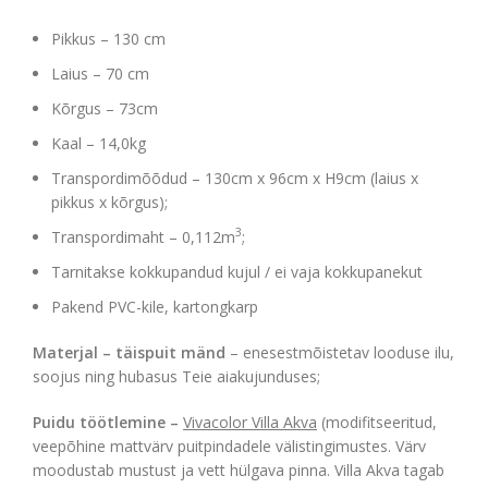
Pikkus – 130 cm
Laius – 70 cm
Kõrgus – 73cm
Kaal – 14,0kg
Transpordimõõdud – 130cm x 96cm x H9cm (laius x
pikkus x kõrgus);
3
Transpordimaht – 0,112m
;
Tarnitakse kokkupandud kujul / ei vaja kokkupanekut
Pakend PVC-kile, kartongkarp
Materjal – täispuit mänd
– enesestmõistetav looduse ilu,
soojus ning hubasus Teie aiakujunduses;
Puidu töötlemine –
Vivacolor Villa Akva
(modifitseeritud,
veepõhine mattvärv puitpindadele välistingimustes. Värv
moodustab mustust ja vett hülgava pinna. Villa Akva tagab