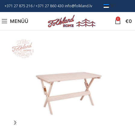
+371 27 875 216
/ +
371 27 860 430
info@folkland.lv
ET
0
MENÜÜ
€
0