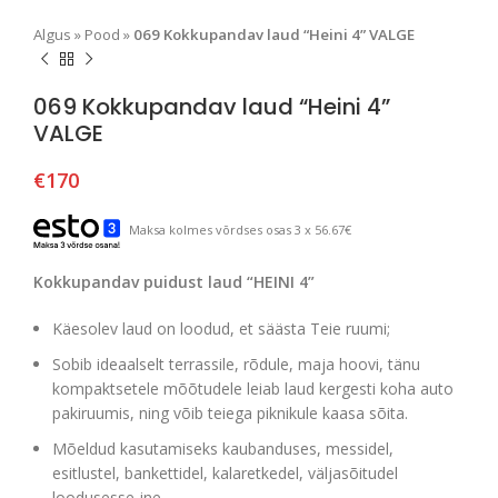
Algus
»
Pood
»
069 Kokkupandav laud “Heini 4” VALGE
069 Kokkupandav laud “Heini 4”
VALGE
€
170
Maksa kolmes võrdses osas 3 x 56.67€
Kokkupandav puidust laud “HEINI 4”
Käesolev laud on loodud, et säästa Teie ruumi;
Sobib ideaalselt terrassile, rõdule, maja hoovi, tänu
kompaktsetele mõõtudele leiab laud kergesti koha auto
pakiruumis, ning võib teiega piknikule kaasa sõita.
Mõeldud kasutamiseks kaubanduses, messidel,
esitlustel, bankettidel, kalaretkedel, väljasõitudel
loodusesse jne..