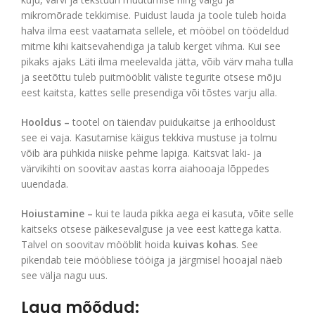
mikromõrade tekkimise. Puidust lauda ja toole tuleb hoida
halva ilma eest vaatamata sellele, et mööbel on töödeldud
mitme kihi kaitsevahendiga ja talub kerget vihma. Kui see
pikaks ajaks Läti ilma meelevalda jätta, võib värv maha tulla
ja seetõttu tuleb puitmööblit väliste tegurite otsese mõju
eest kaitsta, kattes selle presendiga või tõstes varju alla.
Hooldus –
tootel on täiendav puidukaitse ja erihooldust
see ei vaja. Kasutamise käigus tekkiva mustuse ja tolmu
võib ära pühkida niiske pehme lapiga. Kaitsvat laki- ja
värvikihti on soovitav aastas korra aiahooaja lõppedes
uuendada.
Hoiustamine –
kui te lauda pikka aega ei kasuta, võite selle
kaitseks otsese päikesevalguse ja vee eest kattega katta.
Talvel on soovitav mööblit hoida
kuivas kohas
. See
pikendab teie mööbliese tööiga ja järgmisel hooajal näeb
see välja nagu uus.
Laua mõõdud: