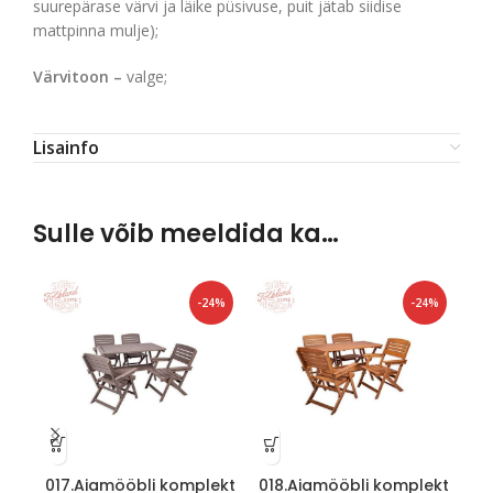
suurepärase värvi ja läike püsivuse, puit jätab siidise
mattpinna mulje);
Värvitoon –
valge;
Lisainfo
Sulle võib meeldida ka…
-24%
-24%
017.Aiamööbli komplekt
018.Aiamööbli komplekt
01