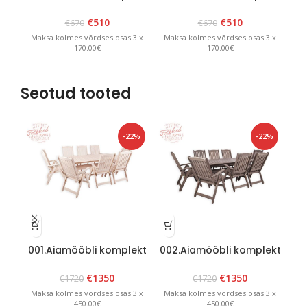
“Heini 4” Grafiit
“Heini 4” Pruun
€
510
€
510
€
670
€
670
Maksa kolmes võrdses osas 3 x
Maksa kolmes võrdses osas 3 x
Ma
170.00€
170.00€
Seotud tooted
-22%
-22%
001.Aiamööbli komplekt
002.Aiamööbli komplekt
00
“Bavaria 8” Valge
“Bavaria 8” Grafiit
€
1350
€
1350
€
1720
€
1720
Maksa kolmes võrdses osas 3 x
Maksa kolmes võrdses osas 3 x
Ma
450.00€
450.00€