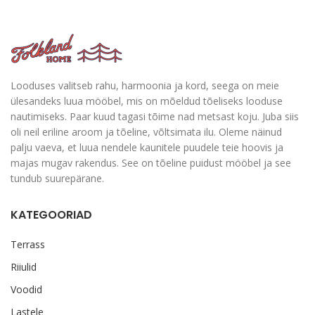
Looduses valitseb rahu, harmoonia ja kord, seega on meie
ülesandeks luua mööbel, mis on mõeldud tõeliseks looduse
nautimiseks. Paar kuud tagasi tõime nad metsast koju. Juba siis
oli neil eriline aroom ja tõeline, võltsimata ilu. Oleme näinud
palju vaeva, et luua nendele kaunitele puudele teie hoovis ja
majas mugav rakendus. See on tõeline puidust mööbel ja see
tundub suurepärane.
KATEGOORIAD
Terrass
Riiulid
Voodid
Lastele