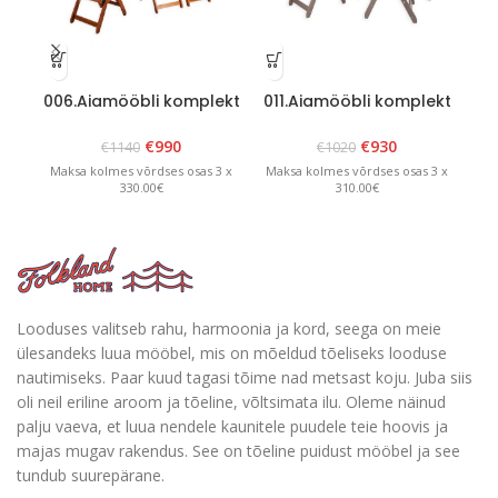
006.Aiamööbli komplekt
011.Aiamööbli komplekt
01
“Bavaria 6” Pruun
“Canada 6” Grafiit
€
990
€
930
€
1140
€
1020
Maksa kolmes võrdses osas 3 x
Maksa kolmes võrdses osas 3 x
Ma
330.00€
310.00€
Looduses valitseb rahu, harmoonia ja kord, seega on meie
ülesandeks luua mööbel, mis on mõeldud tõeliseks looduse
nautimiseks. Paar kuud tagasi tõime nad metsast koju. Juba siis
oli neil eriline aroom ja tõeline, võltsimata ilu. Oleme näinud
palju vaeva, et luua nendele kaunitele puudele teie hoovis ja
majas mugav rakendus. See on tõeline puidust mööbel ja see
tundub suurepärane.