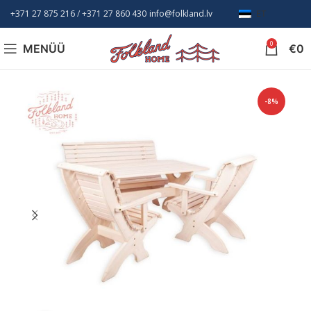
+371 27 875 216
/ +
371 27 860 430
info@folkland.lv
ET
0
MENÜÜ
€
0
-8%