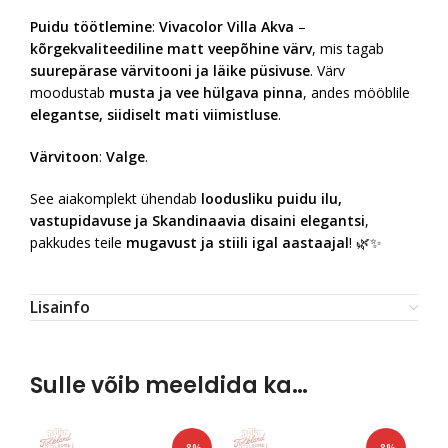
Puidu töötlemine
:
Vivacolor Villa Akva
–
kõrgekvaliteediline matt veepõhine värv
, mis tagab
suurepärase värvitooni ja läike püsivuse
. Värv
moodustab
musta ja vee hülgava pinna
, andes mööblile
elegantse, siidiselt mati viimistluse
.
Värvitoon
:
Valge
.
See aiakomplekt ühendab
loodusliku puidu ilu,
vastupidavuse ja Skandinaavia disaini elegantsi
,
pakkudes teile
mugavust ja stiili igal aastaajal
! 🌿✨
Lisainfo
Sulle võib meeldida ka…