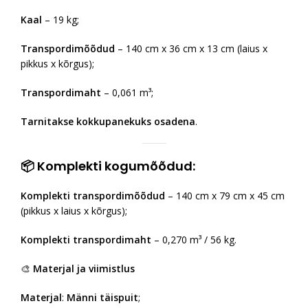
Kaal
– 19 kg;
Transpordimõõdud
– 140 cm x 36 cm x 13 cm (laius x
pikkus x kõrgus);
Transpordimaht
– 0,061 m³;
Tarnitakse kokkupanekuks osadena
.
📦
Komplekti kogumõõdud:
Komplekti transpordimõõdud
– 140 cm x 79 cm x 45 cm
(pikkus x laius x kõrgus);
Komplekti transpordimaht
– 0,270 m³ / 56 kg.
🎨
Materjal ja viimistlus
Materjal
:
Männi täispuit
;