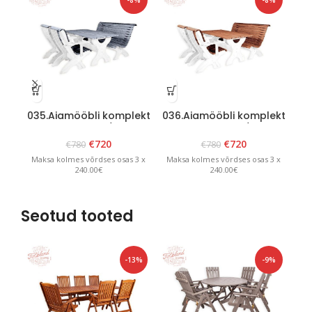
-8%
-8%
035.Aiamööbli komplekt
036.Aiamööbli komplekt
“Garda” Valge/Grafiit
“Garda” Valge/Pruun
aed
€
720
€
720
€
780
€
780
Maksa kolmes võrdses osas 3 x
Maksa kolmes võrdses osas 3 x
Ma
240.00€
240.00€
Seotud tooted
-13%
-9%