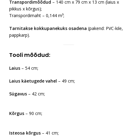
Transpordimõõdud
– 140 cm x 79 cm x 13 cm (laius x
pikkus x kõrgus);
Transpordimaht – 0,144 m³;
Tarnitakse kokkupanekuks osadena
(pakend: PVC-kile,
pappkarp).
Tooli mõõdud:
Laius
– 54 cm;
Laius käetugede vahel
– 49 cm;
Sügavus
– 42 cm;
Kõrgus
– 90 cm;
Isteosa kõrgus
– 41 cm;