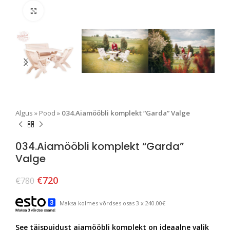
Suurendamiseks klõpsake
Algus
»
Pood
»
034.Aiamööbli komplekt “Garda” Valge
034.Aiamööbli komplekt “Garda”
Valge
€
720
€
780
Maksa kolmes võrdses osas 3 x 240.00€
See täispuidust aiamööbli komplekt on ideaalne valik