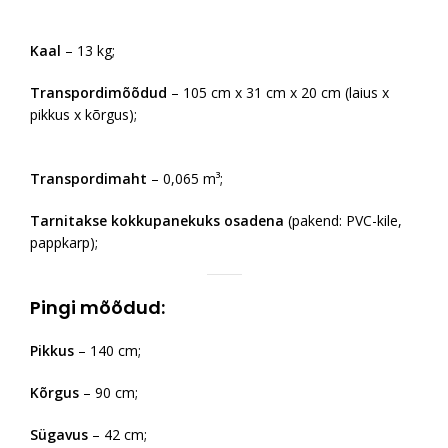
Kaal
– 13 kg;
Transpordimõõdud
– 105 cm x 31 cm x 20 cm (laius x
pikkus x kõrgus);
Transpordimaht
– 0,065 m³;
Tarnitakse kokkupanekuks osadena
(pakend: PVC-kile,
pappkarp);
Pingi mõõdud:
Pikkus
– 140 cm;
Kõrgus
– 90 cm;
Sügavus
– 42 cm;