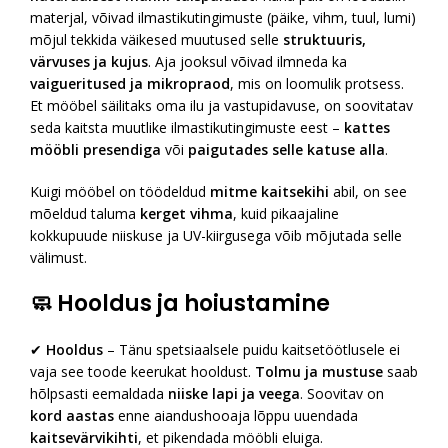
materjal, võivad ilmastikutingimuste (päike, vihm, tuul, lumi)
mõjul tekkida väikesed muutused selle
struktuuris,
värvuses ja kujus
. Aja jooksul võivad ilmneda ka
vaigueritused ja mikropraod
, mis on loomulik protsess.
Et mööbel säilitaks oma ilu ja vastupidavuse, on soovitatav
seda kaitsta muutlike ilmastikutingimuste eest –
kattes
mööbli presendiga
või
paigutades selle katuse alla
.
Kuigi mööbel on töödeldud
mitme kaitsekihi
abil, on see
mõeldud taluma
kerget vihma
, kuid pikaajaline
kokkupuude niiskuse ja UV-kiirgusega võib mõjutada selle
välimust.
🧼
Hooldus ja hoiustamine
✔
Hooldus
– Tänu spetsiaalsele puidu kaitsetöötlusele ei
vaja see toode keerukat hooldust.
Tolmu ja mustuse
saab
hõlpsasti eemaldada
niiske lapi ja veega
. Soovitav on
kord aastas
enne aiandushooaja lõppu uuendada
kaitsevärvikihti
, et pikendada mööbli eluiga.