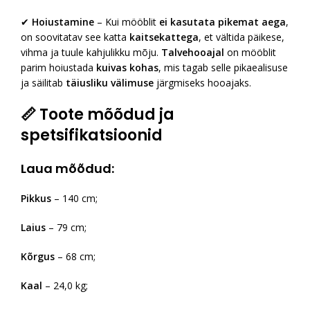
✔
Hoiustamine
– Kui mööblit
ei kasutata pikemat aega
,
on soovitatav see katta
kaitsekattega
, et vältida päikese,
vihma ja tuule kahjulikku mõju.
Talvehooajal
on mööblit
parim hoiustada
kuivas kohas
, mis tagab selle pikaealisuse
ja säilitab
täiusliku välimuse
järgmiseks hooajaks.
📏
Toote mõõdud ja
spetsifikatsioonid
Laua mõõdud:
Pikkus
– 140 cm;
Laius
– 79 cm;
Kõrgus
– 68 cm;
Kaal
– 24,0 kg;