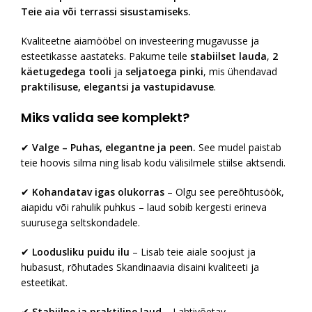
Teie aia või terrassi sisustamiseks.
Kvaliteetne aiamööbel on investeering mugavusse ja
esteetikasse aastateks. Pakume teile
stabiilset lauda
,
2
käetugedega tooli
ja
seljatoega pinki
, mis ühendavad
praktilisuse, elegantsi ja vastupidavuse
.
Miks valida see komplekt?
✔
Valge – Puhas, elegantne ja peen.
See mudel paistab
teie hoovis silma ning lisab kodu välisilmele stiilse aktsendi.
✔
Kohandatav igas olukorras
– Olgu see pereõhtusöök,
aiapidu või rahulik puhkus – laud sobib kergesti erineva
suurusega seltskondadele.
✔
Loodusliku puidu ilu
– Lisab teie aiale soojust ja
hubasust, rõhutades Skandinaavia disaini kvaliteeti ja
esteetikat.
✔
Stabiilne ja praktiline laud
– Lahtivõetav