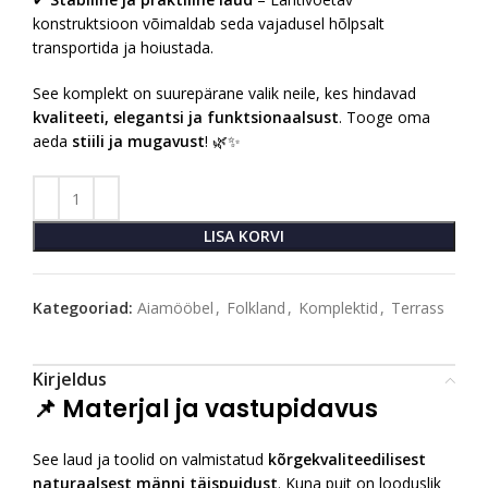
konstruktsioon võimaldab seda vajadusel hõlpsalt
transportida ja hoiustada.
See komplekt on suurepärane valik neile, kes hindavad
kvaliteeti, elegantsi ja funktsionaalsust
. Tooge oma
aeda
stiili ja mugavust
! 🌿✨
LISA KORVI
Kategooriad:
Aiamööbel
,
Folkland
,
Komplektid
,
Terrass
Kirjeldus
📌
Materjal ja vastupidavus
See laud ja toolid on valmistatud
kõrgekvaliteedilisest
naturaalsest männi täispuidust
. Kuna puit on looduslik