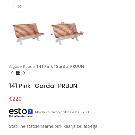
Suurendamiseks klõpsake
Algus
»
Pood
»
141 Pink “Garda” PRUUN
141 Pink “Garda” PRUUN
€
220
Maksa kolmes võrdses osas 3 x 73.33€
Stabiilne statsionaarne pink kaarja seljatoega