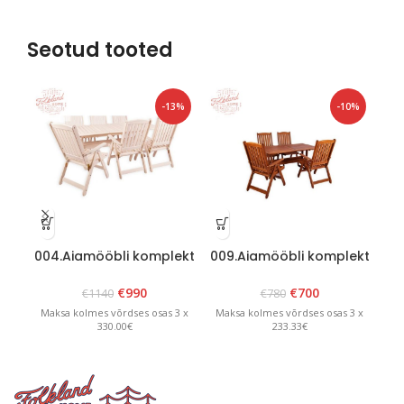
Seotud tooted
-13%
-10%
004.Aiamööbli komplekt
009.Aiamööbli komplekt
02
“Bavaria 6” Valge
“Lolland” Pruun
€
990
€
700
€
1140
€
780
Maksa kolmes võrdses osas 3 x
Maksa kolmes võrdses osas 3 x
Ma
330.00€
233.33€