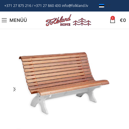
+371 27 875 216
/ +
371 27 860 430
info@folkland.lv
ET
0
MENÜÜ
€
0