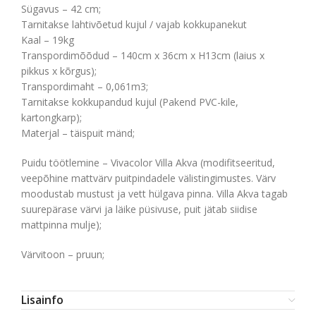
Sügavus – 42 cm;
Tarnitakse lahtivõetud kujul / vajab kokkupanekut
Kaal – 19kg
Transpordimõõdud – 140cm x 36cm x H13cm (laius x
pikkus x kõrgus);
Transpordimaht – 0,061m3;
Tarnitakse kokkupandud kujul (Pakend PVC-kile,
kartongkarp);
Materjal – täispuit mänd;
Puidu töötlemine – Vivacolor Villa Akva (modifitseeritud,
veepõhine mattvärv puitpindadele välistingimustes. Värv
moodustab mustust ja vett hülgava pinna. Villa Akva tagab
suurepärase värvi ja läike püsivuse, puit jätab siidise
mattpinna mulje);
Värvitoon – pruun;
Lisainfo