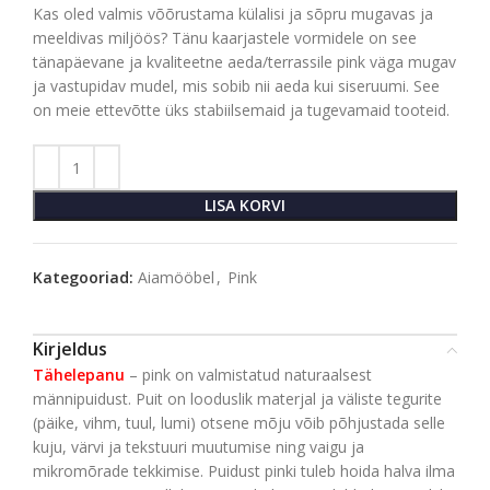
Kas oled valmis võõrustama külalisi ja sõpru mugavas ja
meeldivas miljöös? Tänu kaarjastele vormidele on see
tänapäevane ja kvaliteetne aeda/terrassile pink väga mugav
ja vastupidav mudel, mis sobib nii aeda kui siseruumi. See
on meie ettevõtte üks stabiilsemaid ja tugevamaid tooteid.
LISA KORVI
Kategooriad:
Aiamööbel
,
Pink
Kirjeldus
Tähelepanu
– pink on valmistatud naturaalsest
männipuidust. Puit on looduslik materjal ja väliste tegurite
(päike, vihm, tuul, lumi) otsene mõju võib põhjustada selle
kuju, värvi ja tekstuuri muutumise ning vaigu ja
mikromõrade tekkimise. Puidust pinki tuleb hoida halva ilma