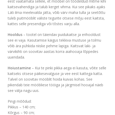
eest vaatamata sellele, et mööbel on töödeldud mitme kihi
kaitsevahendiga ja talub kerget vihma. Kui see pikaks ajaks
Läti ilma meelevalda jätta, võib värv maha tulla ja seetõttu
tuleb puitmööblit väliste tegurite otsese mõju eest kaitsta,
kattes selle presendiga või tõstes varju alla.
Hooldus
– tootel on täiendav puidukaitse ja erihooldust
see ei vaja. Kasutamise käigus tekkiva mustuse ja tolmu
võib ära pühkida niiske pehme lapiga. Kaitsvat laki- ja
värvikihti on soovitav aastas korra aiahooaja lõppedes
uuendada.
Hoiustamine
– Kui te pinki pikka aega ei kasuta, võite selle
kaitseks otsese päikesevalguse ja vee eest kattega katta.
Talvel on soovitav mööblit hoida kuivas kohas. See
pikendab teie mööbliese tööiga ja järgmisel hooajal näeb
see välja nagu uus.
Pingi mõõdud:
Pikkus – 140 cm;
Kõrgus – 90 cm;