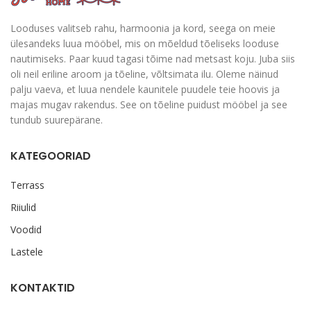
Looduses valitseb rahu, harmoonia ja kord, seega on meie
ülesandeks luua mööbel, mis on mõeldud tõeliseks looduse
nautimiseks. Paar kuud tagasi tõime nad metsast koju. Juba siis
oli neil eriline aroom ja tõeline, võltsimata ilu. Oleme näinud
palju vaeva, et luua nendele kaunitele puudele teie hoovis ja
majas mugav rakendus. See on tõeline puidust mööbel ja see
tundub suurepärane.
KATEGOORIAD
Terrass
Riiulid
Voodid
Lastele
KONTAKTID