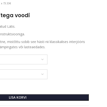
 x 73.33€
itega voodi
tud Lätis.
onstruktsiooniga.
tne, mistõttu sobib see hästi nii klassikalises interjööris
ämpingutes või lasteaedades.
LISA KORVI