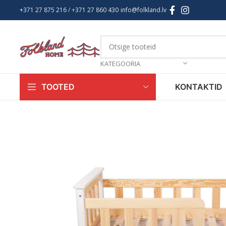
+371 27 875 216
/ +
371 27 860 430
info@folkland.lv
KATEGOORIA
KONTAKTID
TOOTED