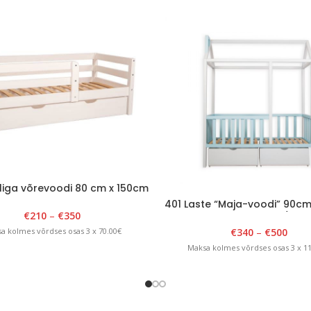
liga võrevoodi 80 cm x 150cm
401 Laste “Maja-voodi” 90cm
€
210
–
€
350
x H 175cm Valge/sini
€
340
–
€
500
a kolmes võrdses osas 3 x 70.00€
Maksa kolmes võrdses osas 3 x 1