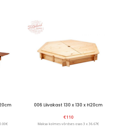
 H20cm
006 Liivakast 130 x 130 x H20cm
012 L
/kollane
eemaldatava kaanega. Naturaalne
€
110
0.00€
Maksa kolmes võrdses osas 3 x 36.67€
Maks