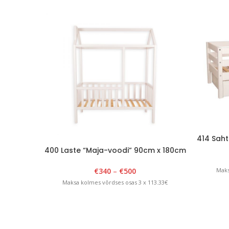
414 Saht
400 Laste “Maja-voodi” 90cm x 180cm
x H 175cm Valge
€
340
–
€
500
Maks
Maksa kolmes võrdses osas 3 x 113.33€