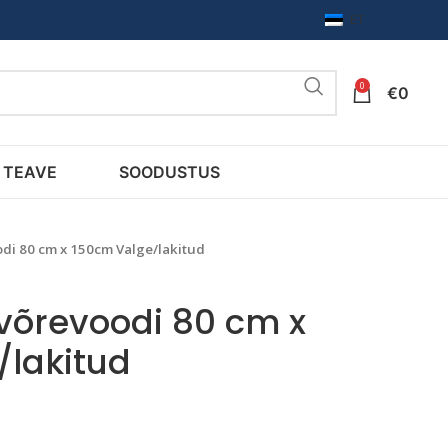
ET
0
€
0
TEAVE
SOODUSTUS
odi 80 cm x 150cm Valge/lakitud
 võrevoodi 80 cm x
/lakitud