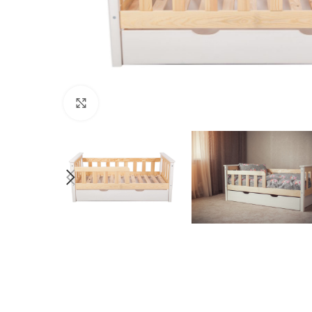
Suurendamiseks klõpsake