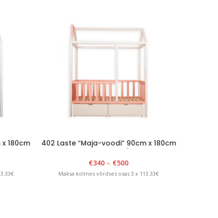
 x 180cm
402 Laste “Maja-voodi” 90cm x 180cm
403 Last
ne
x H 175cm Valge/roosa
€
340
–
€
500
13.33€
Maksa kolmes võrdses osas 3 x 113.33€
Maksa