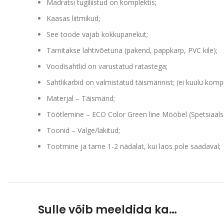
Madratsi tugiliistud on komplektis;
Kaasas liitmikud;
See toode vajab kokkupanekut;
Tarnitakse lahtivõetuna (pakend, pappkarp, PVC kile);
Voodisahtlid on varustatud ratastega;
Sahtlikarbid on valmistatud täismännist; (ei kuulu kompl
Materjal – Täismänd;
Töötlemine – ECO Color Green line Mööbel (Spetsiaalsel
Toonid – Valge/lakitud;
Tootmine ja tarne 1-2 nädalat, kui laos pole saadaval;
Sulle võib meeldida ka…