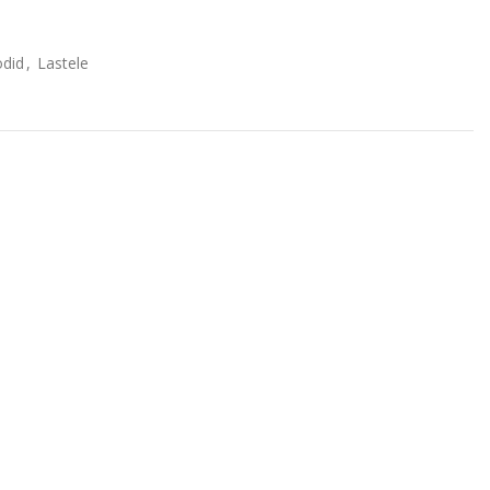
odid
,
Lastele