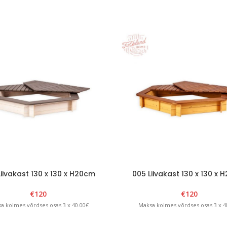
iivakast 130 x 130 x H20cm
005 Liivakast 130 x 130 x
tava kaanega Valge/Grafiit
eemaldatava kaanega pruun
€
120
€
120
a kolmes võrdses osas 3 x 40.00€
Maksa kolmes võrdses osas 3 x 4