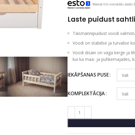
Maksā trīs vienādās daļās 3
Laste puidust sahtl
Täismännipuidust voodi valmista
Voodi on stabiilse ja turvalise k
Voodi disain on väga kerge ja lih
kui ka maa- ja puhkemajades, k
IEKĀPŠANAS PUSE
KOMPLEKTĀCIJA