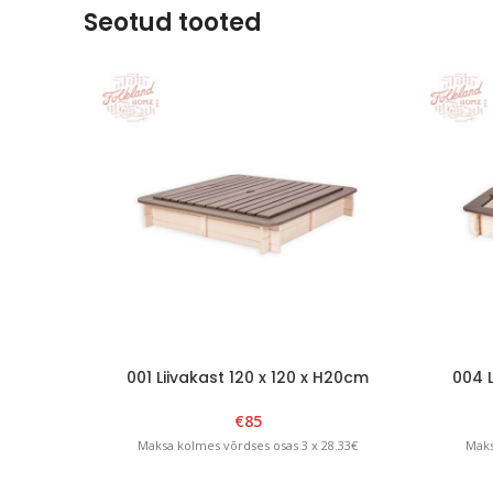
Seotud tooted
001 Liivakast 120 x 120 x H20cm
004 L
eemaldatava kaanega Valge/Grafiit
eemalda
€
85
Maksa kolmes võrdses osas 3 x 28.33€
Maks