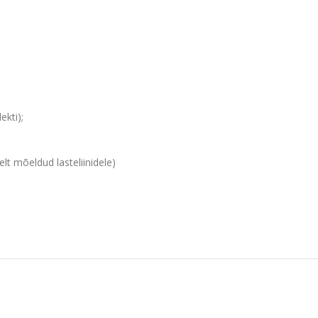
ekti);
t mõeldud lasteliinidele)