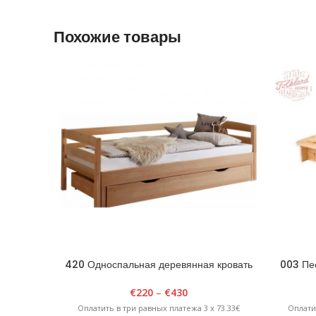
Похожие товары
420 Односпальная деревянная кровать
003 Пе
для подростка 110 x 2100 см
четырех
€
220
–
€
430
Оплатить в три равных платежа 3 x 73.33€
Оплати