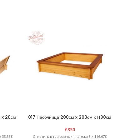
 x 20см
017 Песочница 200см x 200см х H30см
033 Д
 крышкой
без крышки — коричневая / желтая
скамейка
€
350
 33.33€
Оплатить в три равных платежа 3 x 116.67€
Оплатит