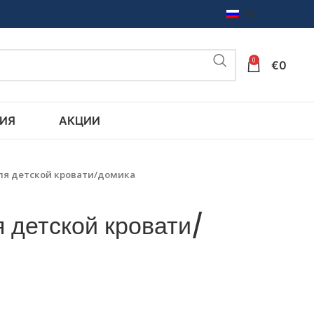
RU
0
€
0
ИЯ
АКЦИИ
ля детской кровати/домика
 детской кровати/