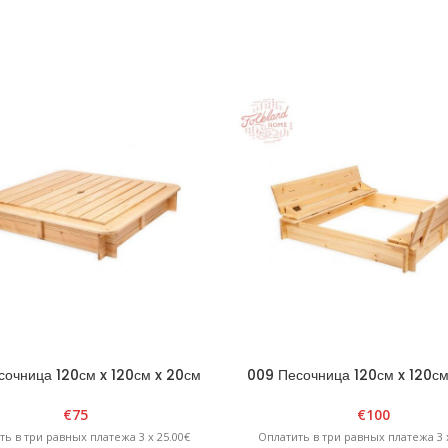
сочница 120см x 120см x 20см
009 Песочница 120см x 120см
угольная со съемной крышкой
четырехугольная с раскладной
натурал
— натурал
€
75
€
100
ть в три равных платежа 3 x 25.00€
Оплатить в три равных платежа 3 x