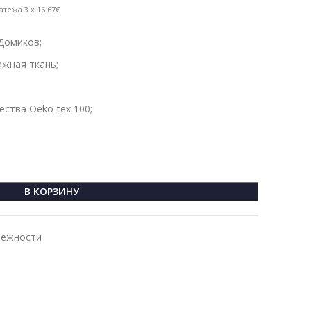
атежа 3 x 16.67€
Домиков;
жная ткань;
ства Oeko-tex 100;
В КОРЗИНУ
лежности