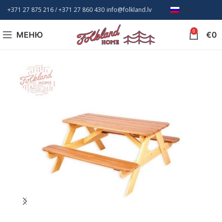
+371 27 875 216
/ +
371 27 860 430
info@folkland.lv
RU
0
МЕНЮ
€
0