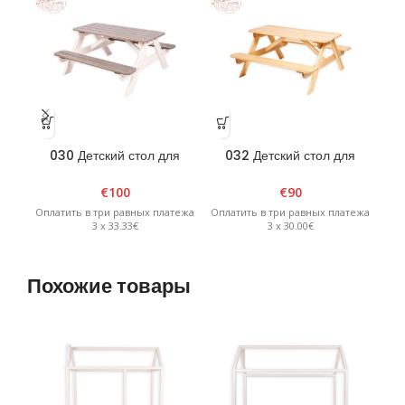
030 Детский стол для
032 Детский стол для
пикника с скамейками —
пикника с скамейками —
белый/графит
натуральный
€
100
€
90
ва
Оплатить в три равных платежа
Оплатить в три равных платежа
Опл
3 x 33.33€
3 x 30.00€
Похожие товары