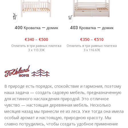
400 Кроватка — домик
403 Кроватка — домик
4
90см х 180см х H175см
90см х 180см х H175см
«S
Белая
Белая
H
€
340
–
€
500
€
350
–
€
510
Оплатить в три равных платежа
Оплатить в три равных платежа
Опл
3 x 113.33€
3 x 116.67€
В природе есть порядок, спокойствие и гармония, поэтому
наша задача — создать садовую мебель, предназначенную
для истинного наслаждения природой. Это отличное
чувство — настоящая деревянная мебель. Несколько
месяцев назад мы принесли её из леса. Уже тогда она имела
особый аромат и настоящую, природною красоту. Мы
славно потрудились, чтобы создать удобное применение