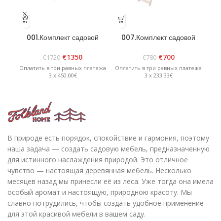
001.Комплект садовой
007.Комплект садовой
0
мебели «Bavaria 8» Белый
мебели «Lolland» Белый
€
1350
€
700
€
1720
€
780
Оплатить в три равных платежа
Оплатить в три равных платежа
Опл
3 x 450.00€
3 x 233.33€
В природе есть порядок, спокойствие и гармония, поэтому
наша задача — создать садовую мебель, предназначенную
для истинного наслаждения природой. Это отличное
чувство — настоящая деревянная мебель. Несколько
месяцев назад мы принесли её из леса. Уже тогда она имела
особый аромат и настоящую, природною красоту. Мы
славно потрудились, чтобы создать удобное применение
для этой красивой мебели в вашем саду.