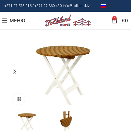
+371 27 875 216
/ +
371 27 860 430
info@folkland.lv
RU
0
МЕНЮ
€
0
Нажмите, чтобы увеличить