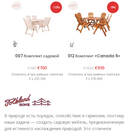
-10%
-9%
007.Комплект садовой
012.Комплект «Canada 6»
0
мебели «Lolland» Белый
коричневый
€
700
€
930
€
780
€
1020
Оплатить в три равных платежа
Оплатить в три равных платежа
Опл
3 x 233.33€
3 x 310.00€
В природе есть порядок, спокойствие и гармония, поэтому
наша задача — создать садовую мебель, предназначенную
для истинного наслаждения природой. Это отличное