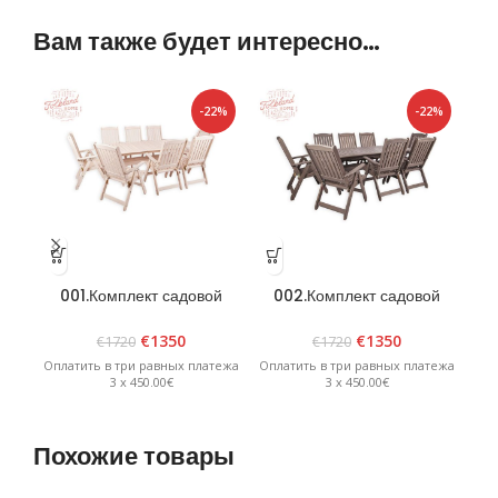
Вам также будет интересно…
-22%
-22%
001.Комплект садовой
002.Комплект садовой
0
мебели «Bavaria 8» Белый
мебели «Bavaria 8»
меб
Графит
€
1350
€
1350
€
1720
€
1720
Оплатить в три равных платежа
Оплатить в три равных платежа
Опл
3 x 450.00€
3 x 450.00€
Похожие товары