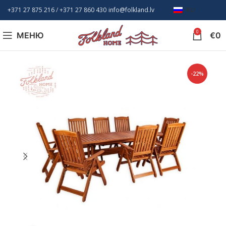
+371 27 875 216
/ +
371 27 860 430
info@folkland.lv
RU
0
МЕНЮ
€
0
-22%