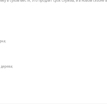
ку в сухом месте, это продлит срок службы, и в новом сезоне 
рка;
 дерева;