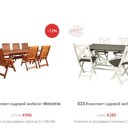
-13%
лект садовой мебели »Bavaria
023.Комплект садовой ме
6» Коричневый
»Scandia» белый/граф
€
990
€
285
€
1140
€
300
ь в три равных платежа 3 x 330.00€
Оплатить в три равных платежа 3 x