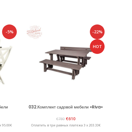
-5%
-22%
HOT
бели
032.Комплект садовой мебели «Riva»
070 Скл
ит
графит
€
610
€
780
Оплатит
 95.00€
Оплатить в три равных платежа 3 x 203.33€