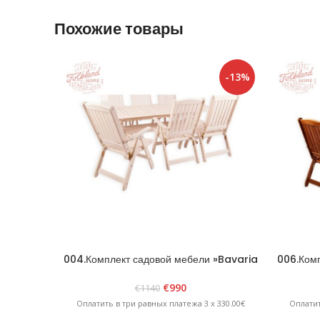
Похожие товары
-13%
004.Комплект садовой мебели »Bavaria
006.Комп
6» Белый
€
990
€
1140
Оплатить в три равных платежа 3 x 330.00€
Оплатит