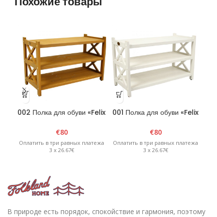
Похожие товары
002 Полка для обуви «Felix
001 Полка для обуви «Felix
005
2» Коричневая
2» белая
2
€
80
€
80
Оплатить в три равных платежа
Оплатить в три равных платежа
Опл
3 x 26.67€
3 x 26.67€
В природе есть порядок, спокойствие и гармония, поэтому