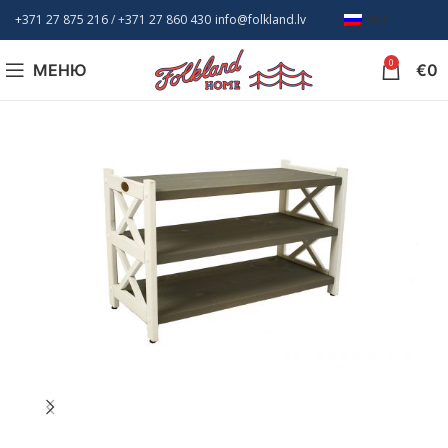
+371 27 875 216
/ +
371 27 860 430
info@folkland.lv
RU
0
МЕНЮ
€
0