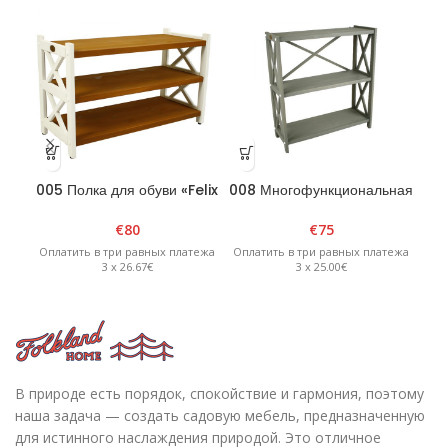
005 Полка для обуви «Felix
008 Многофункциональная
01
2» белый/ Коричневый
полка «FELIX 3» графит
п
€
80
€
75
Оплатить в три равных платежа
Оплатить в три равных платежа
Опл
3 x 26.67€
3 x 25.00€
В природе есть порядок, спокойствие и гармония, поэтому
наша задача — создать садовую мебель, предназначенную
для истинного наслаждения природой. Это отличное