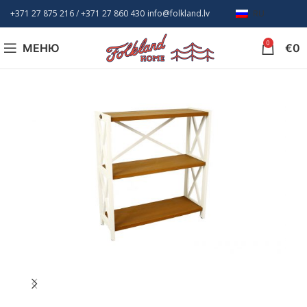
+371 27 875 216
/ +
371 27 860 430
info@folkland.lv
RU
0
МЕНЮ
€
0