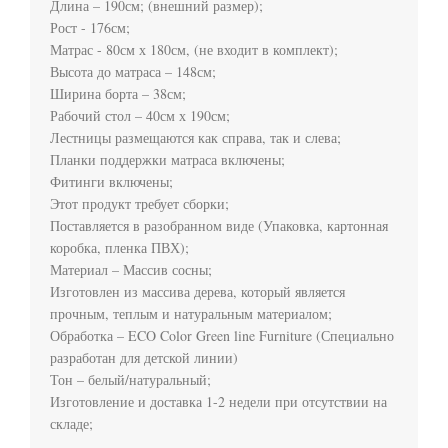
Длина – 190см; (внешний размер);

Рост - 176см;

Матрас - 80см х 180см, (не входит в комплект);

Высота до матраса – 148см;

Ширина борта – 38см;

Рабочий стол – 40см х 190см;

Лестницы размещаются как справа, так и слева;

Планки поддержки матраса включены;

Фитинги включены;

Этот продукт требует сборки;

Поставляется в разобранном виде (Упаковка, картонная 
коробка, пленка ПВХ);

Материал – Массив сосны;

Изготовлен из массива дерева, который является 
прочным, теплым и натуральным материалом;

Обработка – ECO Color Green line Furniture (Специально 
разработан для детской линии)

Тон – белый/натуральный;

Изготовление и доставка 1-2 недели при отсутствии на 
складе;