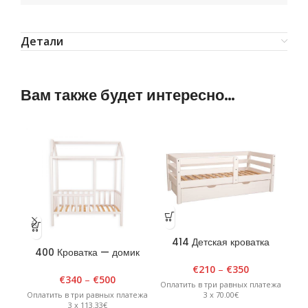
Детали
Вам также будет интересно…
414 Детская кроватка
400 Кроватка — домик
4
«Улла» 80 см х 150 см,
90см х 180см х H175см
белая
€
210
–
€
350
Белая
€
340
–
€
500
Оплатить в три равных платежа
3 x 70.00€
Оплатить в три равных платежа
Опл
3 x 113.33€