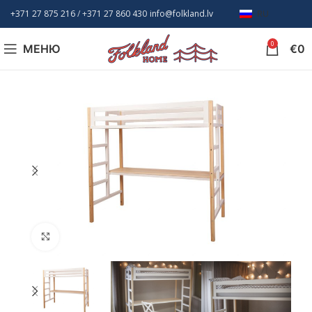
+371 27 875 216
/ +
371 27 860 430
info@folkland.lv
RU
0
МЕНЮ
€
0
Нажмите, чтобы увеличить