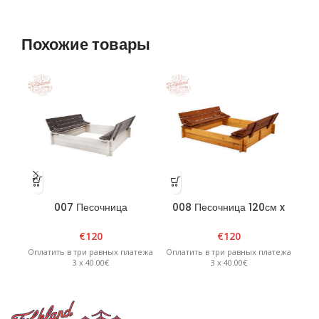
Похожие товары
007 Песочница
008 Песочница 120см x
0
четырехугольная с
120см x 20см
раскладной крышкой120см
четырехугольная с
€
120
€
120
x 120см x 20см, белый/
раскладной крышкой —
р
Оплатить в три равных платежа
Оплатить в три равных платежа
Опл
графит
коричневый/желтый
3 x 40.00€
3 x 40.00€