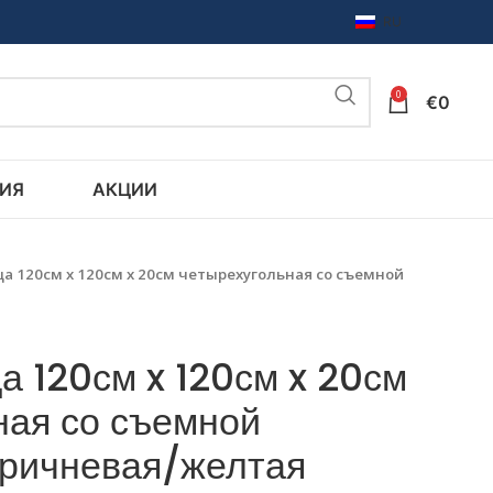
RU
0
€
0
ИЯ
АКЦИИ
а 120см x 120см x 20см четырехугольная со съемной
а 120см x 120см x 20см
ная со съемной
ричневая/желтая