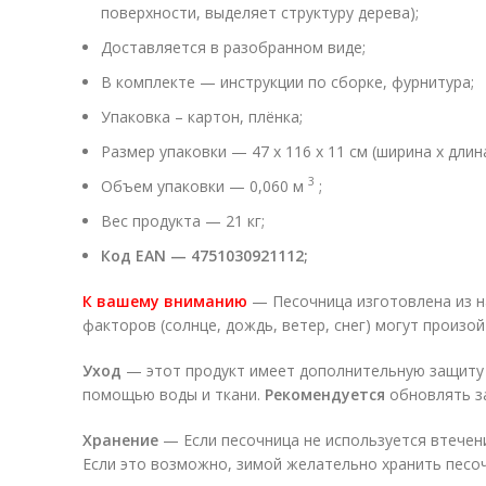
поверхности, выделяет структуру дерева);
Доставляется в разобранном виде;
В комплекте — инструкции по сборке, фурнитура;
Упаковка – картон, плёнка;
Размер упаковки — 47 х 116 х 11 см (ширина х длина
3
Объем упаковки — 0,060 м
;
Вес продукта — 21 кг;
Код EAN — 4751030921112;
К вашему вниманию
— Песочница изготовлена ​​из 
факторов (солнце, дождь, ветер, снег) могут произо
Уход
— этот продукт имеет дополнительную защиту д
помощью воды и ткани.
Рекомендуется
обновлять за
Хранение
— Если песочница не используется втечен
Если это возможно, зимой желательно хранить песочн