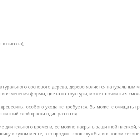
 х высота);
натурального соснового дерева, дерево является натуральным 
йти изменения формы, цвета и структуры, может появиться смол
ревесины, особого ухода не требуется. Вы можете очищать гря
щитный слой краски один раз в год.
ие длительного времени, ее можно накрыть защитной пленкой, ч
ицу в сухом месте, это продлит срок службы, и в новом сезоне