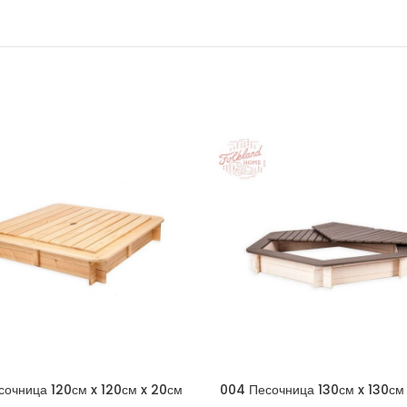
сочница 120см x 120см x 20см
004 Песочница 130см x 130см
угольная со съемной крышкой
шестиугольная со съемной к