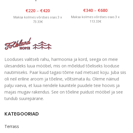
lakitud
€
340
–
€
680
€
220
–
€
420
Maksa kolmes võrdses osas 3 x
Ma
Maksa kolmes võrdses osas 3 x
113.33€
73.33€
Looduses valitseb rahu, harmoonia ja kord, seega on meie
ülesandeks luua mööbel, mis on mõeldud tõeliseks looduse
nautimiseks. Paar kuud tagasi tõime nad metsast koju. Juba siis
oli neil eriline aroom ja tõeline, võltsimata ilu. Oleme näinud
palju vaeva, et luua nendele kaunitele puudele teie hoovis ja
majas mugav rakendus. See on tõeline puidust mööbel ja see
tundub suurepärane.
KATEGOORIAD
Terrass