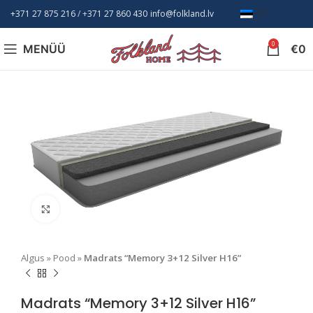
+371 27 875 216
/ +
371 27 860 430
info@folkland.lv
ET
0
MENÜÜ
€
0
Suurendamiseks klõpsake
Algus
»
Pood
»
Madrats “Memory 3+12 Silver H16”
Madrats “Memory 3+12 Silver H16”