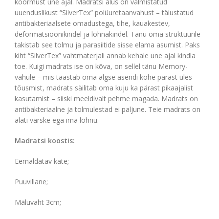
koormust une ajal. Madratsi alus on valmistatud
uuenduslikust “SilverTex” polüuretaanvahust – täiustatud
antibakteriaalsete omadustega, tihe, kauakestev,
deformatsioonikindel ja lõhnakindel. Tänu oma struktuurile
takistab see tolmu ja parasiitide sisse elama asumist. Paks
kiht “SilverTex” vahtmaterjali annab kehale une ajal kindla
toe. Kuigi madrats ise on kõva, on sellel tänu Memory-
vahule – mis taastab oma algse asendi kohe pärast üles
tõusmist, madrats säilitab oma kuju ka pärast pikaajalist
kasutamist – siiski meeldivalt pehme magada. Madrats on
antibakteriaalne ja tolmulestad ei paljune. Teie madrats on
alati värske ega ima lõhnu.
Madratsi koostis:
Eemaldatav kate;
Puuvillane;
Mäluvaht 3cm;