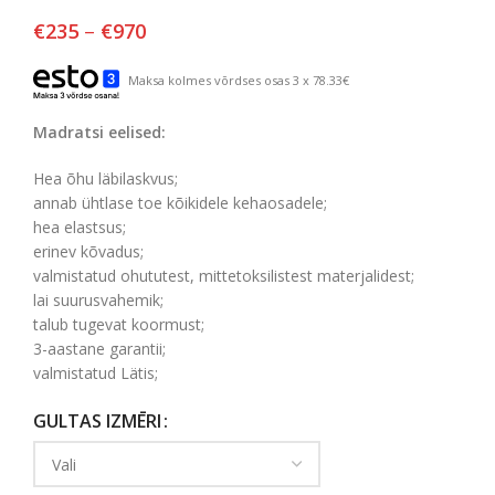
€
235
–
€
970
Maksa kolmes võrdses osas 3 x 78.33€
Madratsi eelised:
Hea õhu läbilaskvus;
annab ühtlase toe kõikidele kehaosadele;
hea elastsus;
erinev kõvadus;
valmistatud ohututest, mittetoksilistest materjalidest;
lai suurusvahemik;
talub tugevat koormust;
3-aastane garantii;
valmistatud Lätis;
GULTAS IZMĒRI