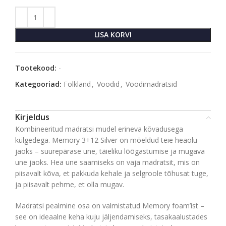
LISA KORVI
Tootekood:
-
Kategooriad:
Folkland
,
Voodid
,
Voodimadratsid
Kirjeldus
Kombineeritud madratsi mudel erineva kõvadusega
külgedega. Memory 3+12 Silver on mõeldud teie heaolu
jaoks – suurepärase une, täieliku lõõgastumise ja mugava
une jaoks. Hea une saamiseks on vaja madratsit, mis on
piisavalt kõva, et pakkuda kehale ja selgroole tõhusat tuge,
ja piisavalt pehme, et olla mugav.
Madratsi pealmine osa on valmistatud Memory foam’ist –
see on ideaalne keha kuju jäljendamiseks, tasakaalustades