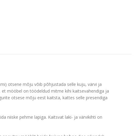
lumi) otsene mõju võib põhjustada selle kuju, värvi ja
e, et mööbel on töödeldud mitme kihi kaitsevahendiga ja
egurite otsese mõju eest kaitsta, kattes selle presendiga
a niiske pehme lapiga. Kaitsvat laki- ja värvikihti on