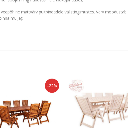
, veepõhine mattvärv puitpindadele välistingimustes. Värv moodustab m
tpinna mulje);
-22%