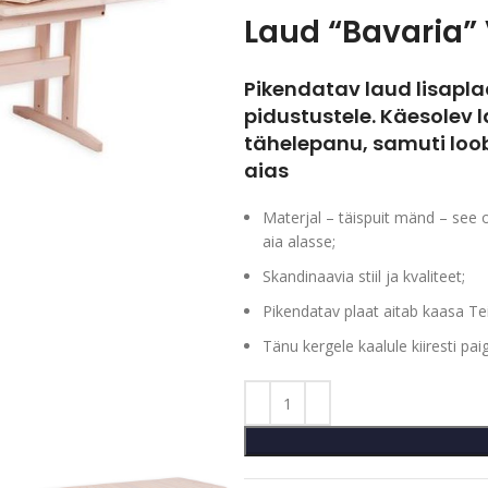
Laud “Bavaria” 
Pikendatav laud lisapl
pidustustele. Käesolev l
tähelepanu, samuti loob 
aias
Materjal – täispuit mänd – see 
aia alasse;
Skandinaavia stiil ja kvaliteet;
Pikendatav plaat aitab kaasa Tei
Tänu kergele kaalule kiiresti pai