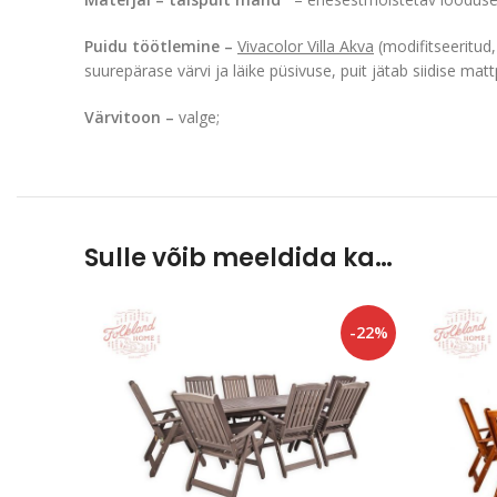
Puidu töötlemine –
Vivacolor Villa Akva
(modifitseeritud
suurepärase värvi ja läike püsivuse, puit jätab siidise mat
Värvitoon –
valge;
Sulle võib meeldida ka…
-22%