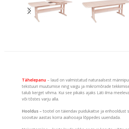
Tähelepanu
– laud on valmistatud naturaalsest männipuidu
tekstuuri muutumise ning vaigu ja mikromõrade tekkimise.
talub kerget vihma. Kui see pikaks ajaks Läti ilma meeleva
või tõstes varju alla.
Hooldus –
tootel on täiendav puidukaitse ja erihooldust s
soovitav aastas korra aiahooaja lõppedes uuendada.