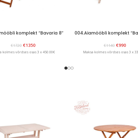
mööbli komplekt “Bavaria 8”
004.Aiamööbli komplekt “Ba
Pruun
Valge
€
1350
€
990
€
1720
€
1140
 kolmes võrdses osas 3 x 450.00€
Maksa kolmes võrdses osas 3 x 3