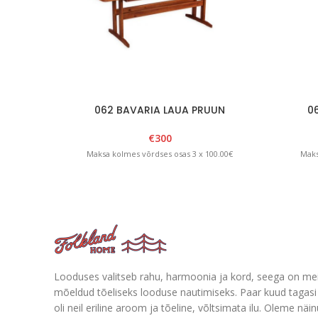
062 BAVARIA LAUA PRUUN
0
€
300
Maksa kolmes võrdses osas 3 x 100.00€
Maks
Looduses valitseb rahu, harmoonia ja kord, seega on me
mõeldud tõeliseks looduse nautimiseks. Paar kuud tagasi 
oli neil eriline aroom ja tõeline, võltsimata ilu. Oleme näi