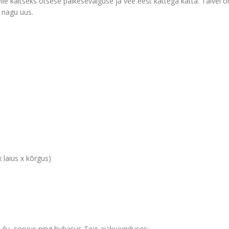
selle kaitseks otsese päikesevalguse ja vee eest kattega katta. Talvel
 nagu uus.
laius x kõrgus)
lu, soojus ning hubasus Teie aiakujunduses;