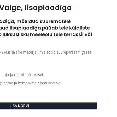
Valge, lisaplaadiga
aadiga, mõeldud suurematele
aud lisaplaadiga püüab teie külaliste
luksuslikku meeleolu teie terrassil või
on elus ja soe materjal, mis sobib suurepäraselt igasse
e aja ja ruumi säästmisel;
galdatav ja kompaktselt lahti võetav;
LISA KORVI