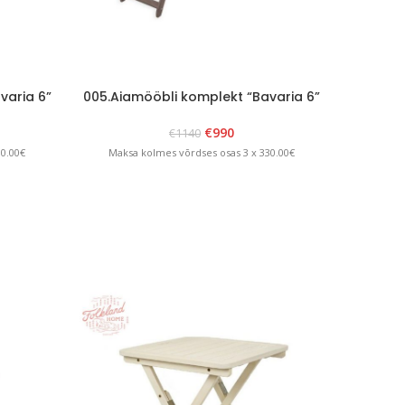
varia 6”
005.Aiamööbli komplekt “Bavaria 6”
006.Aia
Grafiit
€
990
€
1140
30.00€
Maksa kolmes võrdses osas 3 x 330.00€
Maksa