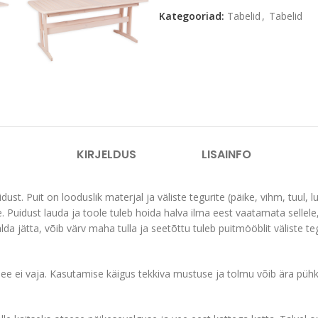
Kategooriad:
Tabelid
,
Tabelid
KIRJELDUS
LISAINFO
st. Puit on looduslik materjal ja väliste tegurite (päike, vihm, tuul, 
 Puidust lauda ja toole tuleb hoida halva ilma eest vaatamata sellel
lda jätta, võib värv maha tulla ja seetõttu tuleb puitmööblit väliste t
ee ei vaja. Kasutamise käigus tekkiva mustuse ja tolmu võib ära pühkid