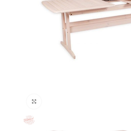
Suurendamiseks klõpsake