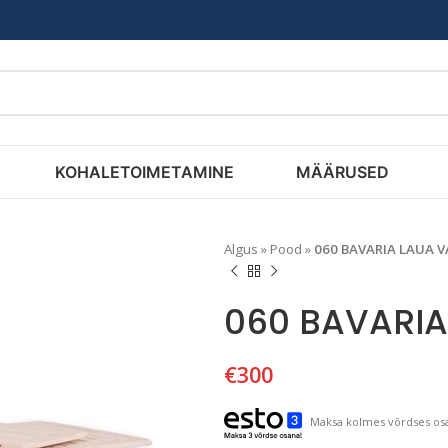
KOHALETOIMETAMINE
MÄÄRUSED
Algus
»
Pood
»
060 BAVARIA LAUA 
060 BAVARIA
€
300
Maksa kolmes võrdses osa