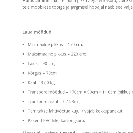
Hoiustamine –
kui te lauda pikka aega ei kasuta, võite 
teie mööbliese tööiga ja järgmisel hooajal näeb see välja
Laua mõõdud:
Minimaalne pikkus – 170 cm;
Maksimaalne pikkus – 220 cm;
Laius – 90 cm;
Kõrgus – 73cm;
Kaal – 37,0 kg;
Transpordimõõdud – 170cm × 90cm × H10cm (pikkus x 
3
Transpordimaht – 0,153m
;
Tarnitakse lahtivõetud kujul / vajab kokkupanekut;
Pakend PVC-kile, kartongkarp;
Materjal – täispuit mänd
– enesestmõistetav looduse i