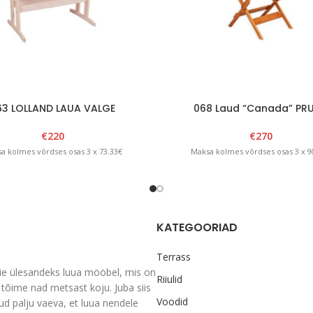
63 LOLLAND LAUA VALGE
068 Laud “Canada” PR
€
220
€
270
a kolmes võrdses osas 3 x 73.33€
Maksa kolmes võrdses osas 3 x 9
KATEGOORIAD
Terrass
ie ülesandeks luua mööbel, mis on
Riiulid
tõime nad metsast koju. Juba siis
Voodid
nud palju vaeva, et luua nendele