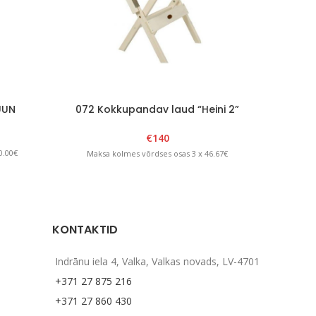
UUN
072 Kokkupandav laud “Heini 2”
074 K
VALGE
€
140
0.00€
Maksa kolmes võrdses osas 3 x 46.67€
Maks
KONTAKTID
Indrānu iela 4, Valka, Valkas novads, LV-4701
+371 27 875 216
+371 27 860 430