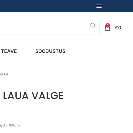
ET
0
€
0
TEAVE
SOODUSTUS
VALGE
 LAUA VALGE
s 3 x 100.00€