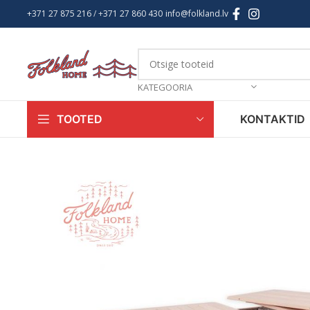
+371 27 875 216
/ +
371 27 860 430
info@folkland.lv
KATEGOORIA
KONTAKTID
TOOTED