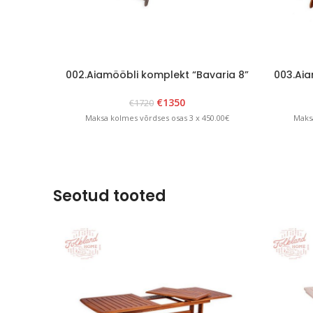
002.Aiamööbli komplekt “Bavaria 8”
003.Aia
Grafiit
€
1350
€
1720
Maksa kolmes võrdses osas 3 x 450.00€
Maksa
Seotud tooted