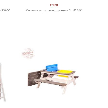
белая/графитовая
€
120
 25.00€
Оплатить в три равных платежа 3 x 40.00€
Оплатит