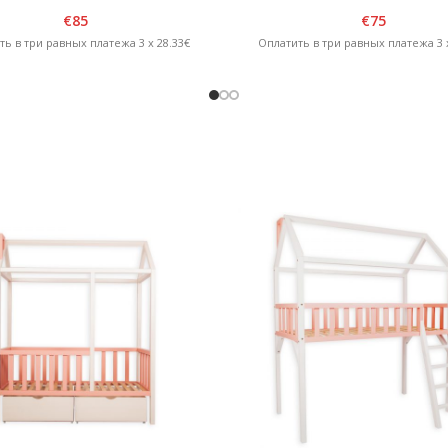
коричневая/желтая
натурал
€
85
€
75
ть в три равных платежа 3 x 28.33€
Оплатить в три равных платежа 3 x