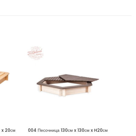
 x 20см
004 Песочница 130см x 130см x H20см
005 Пес
крышкой
шестиугольная со съемной крышкой —
шестиуг