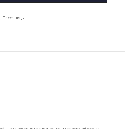
,
Песочницы
ей. При наружном использовании краска образует