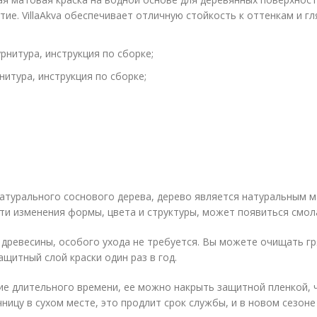
е. VillaAkva обеспечивает отличную стойкость к оттенкам и г
рнитура, инструкция по сборке;
итура, инструкция по сборке;
натурального соснового дерева, дерево является натуральным 
йти изменения формы, цвета и структуры, может появиться смол
ревесины, особого ухода не требуется. Вы можете очищать гря
щитный слой краски один раз в год.
ие длительного времени, ее можно накрыть защитной пленкой, ч
ицу в сухом месте, это продлит срок службы, и в новом сезоне