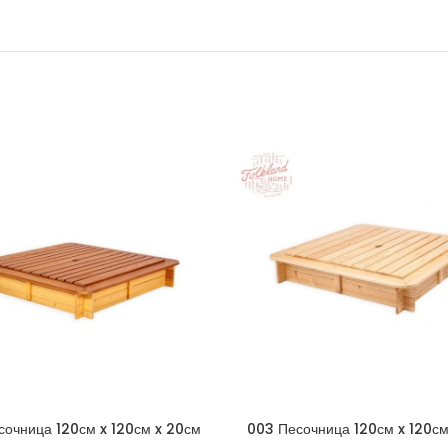
сочница 120см x 120см x 20см
003 Песочница 120см x 120см
гольная со съемной крышкой —
четырехугольная со съемной 