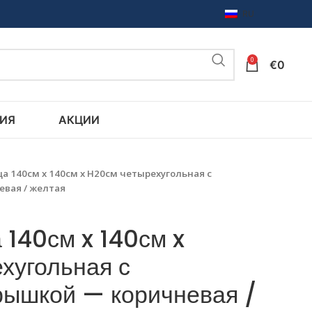
RU
0
€
0
ИЯ
АКЦИИ
а 140см x 140см x H20см четырехугольная с
вая / желтая
 140см x 140см x
хугольная с
рышкой — коричневая /