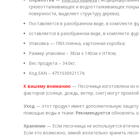
грязеотталкивающее и водоотталкивающее покрыти
поверхности, выделяет структуру дерева);
Поставляется в разобранном виде, в комплекте фу
оставляется в разобранном виде, в комплекте фурн
Упаковка — ПВХ-пленка, картонная коробка;
Размер упаковки – 38см х 140см х H19см;
Вес продукта – 34.0кг;
Код EAN
– 4751030921174;
К вашему вниманию
— Песочница изготовлена ​​из 
факторов (солнце, дождь, ветер, снег) могут произо
Уход
— этот продукт имеет дополнительную защиту д
помощью воды и ткани.
Рекомендуется
обновлять за
Хранение
— Если песочница не используется втечен
Если это возможно, зимой желательно хранить песочн