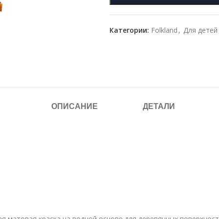
Категории:
Folkland
,
Для детей
ОПИСАНИЕ
ДЕТАЛИ
я матовая краска на водной основе для деревянных поверхност