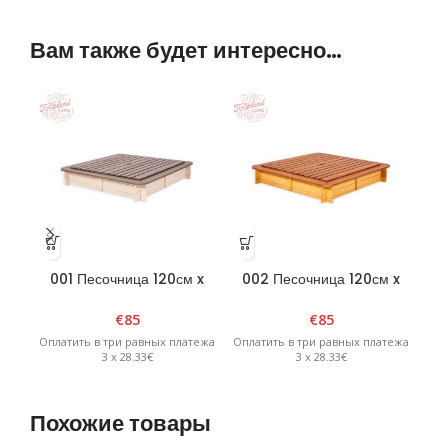
Вам также будет интересно…
001 Песочница 120см x
002 Песочница 120см x
0
120см x 20см
120см x 20см
четырехугольная со
четырехугольная со
€
85
€
85
съемной крышкой —
съемной крышкой —
съ
Оплатить в три равных платежа
Оплатить в три равных платежа
Опл
белый/графит
коричневая/желтая
3 x 28.33€
3 x 28.33€
Похожие товары