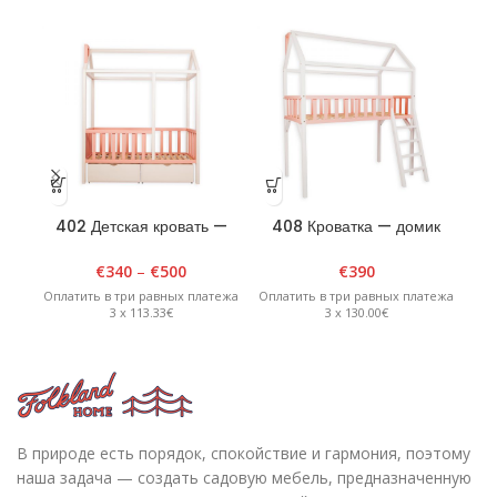
402 Детская кровать —
408 Кроватка — домик
домик 90см х 180см х
«SMART» 90см х 180см х
9
H185см Белая/Розовая
H210см Белая/Розовая
€
340
–
€
500
€
390
Оплатить в три равных платежа
Оплатить в три равных платежа
Опл
3 x 113.33€
3 x 130.00€
В природе есть порядок, спокойствие и гармония, поэтому
наша задача — создать садовую мебель, предназначенную