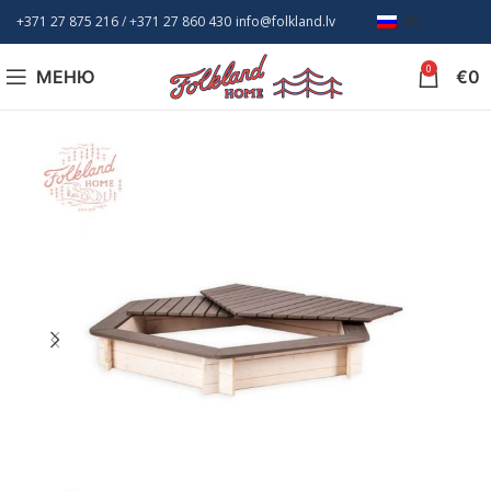
+371 27 875 216
/ +
371 27 860 430
info@folkland.lv
RU
0
МЕНЮ
€
0