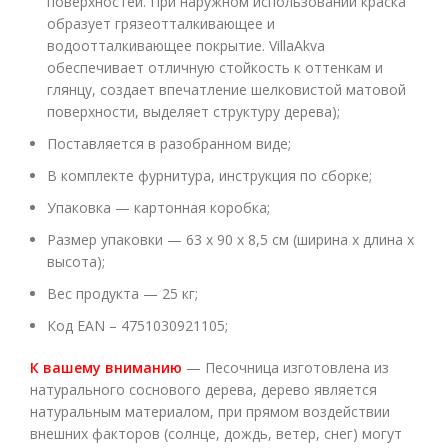
поверхностей. При наружном использовании краска
образует грязеотталкивающее и
водоотталкивающее покрытие. VillaAkva
обеспечивает отличную стойкость к оттенкам и
глянцу, создает впечатление шелковистой матовой
поверхности, выделяет структуру дерева);
Поставляется в разобранном виде;
В комплекте фурнитура, инструкция по сборке;
Упаковка — картонная коробка;
Размер упаковки — 63 х 90 х 8,5 см (ширина х длина х
высота);
Вес продукта — 25 кг;
Код EAN
– 4751030921105;
К вашему вниманию
— Песочница изготовлена ​​из
натурального соснового дерева, дерево является
натуральным материалом, при прямом воздействии
внешних факторов (солнце, дождь, ветер, снег) могут