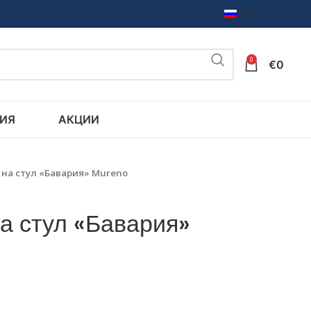
RU
0
€
0
ИЯ
АКЦИИ
на стул «Бавария» Mureno
а стул «Бавария»