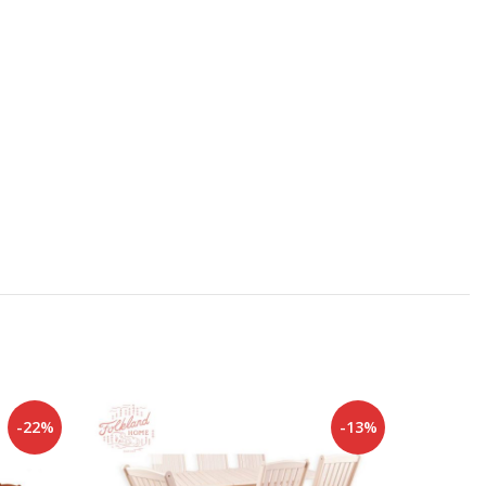
-22%
-13%