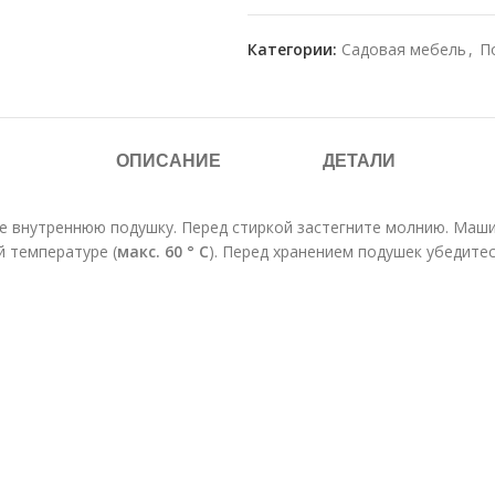
Категории:
Садовая мебель
,
П
ОПИСАНИЕ
ДЕТАЛИ
е внутреннюю подушку. Перед стиркой застегните молнию. Маш
й температуре (
макс. 60 ° C
). Перед хранением подушек убедите