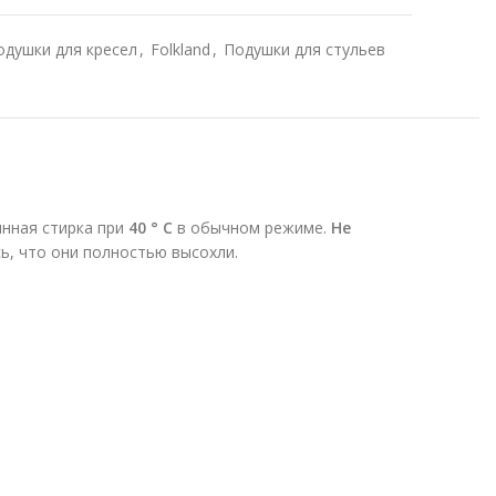
одушки для кресел
,
Folkland
,
Подушки для стульев
инная стирка при
40 ° C
в обычном режиме.
Не
сь, что они полностью высохли.