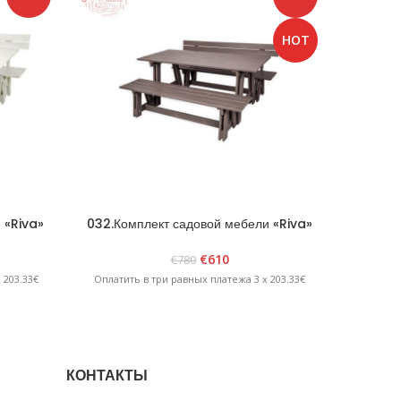
HOT
 «Riva»
032.Комплект садовой мебели «Riva»
06
графит
€
610
€
780
Оплатит
 203.33€
Оплатить в три равных платежа 3 x 203.33€
КОНТАКТЫ