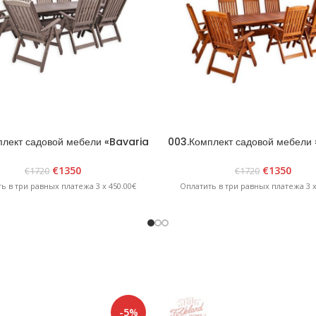
лект садовой мебели «Bavaria
003.Комплект садовой мебели
8» Графит
8» Коричневый
€
1350
€
1350
€
1720
€
1720
ь в три равных платежа 3 x 450.00€
Оплатить в три равных платежа 3 x
-5%