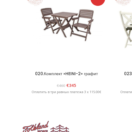
020.Комплект »HEINI-2» графит
023
»
€
345
€
460
Оплатить в три равных платежа 3 x 115.00€
Оплати