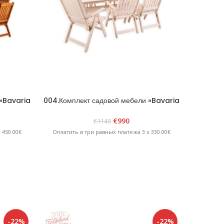
 »Bavaria
004.Комплект садовой мебели »Bavaria
005.Комп
6» Белый
€
990
€
1140
 450.00€
Оплатить в три равных платежа 3 x 330.00€
Оплатит
-22%
-22%