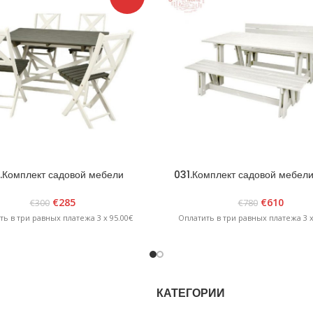
.Комплект садовой мебели
031.Комплект садовой мебели
Scandia» белый/графит
Белый
€
285
€
610
€
300
€
780
ть в три равных платежа 3 x 95.00€
Оплатить в три равных платежа 3 x
КАТЕГОРИИ