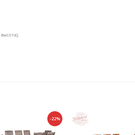
 высота);
-22%