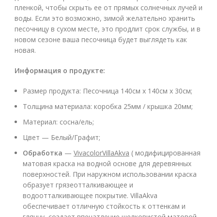
пленкой, чтобы скрыть ее от прямых солнечных лучей и
воды. Если это возможно, зимой желательно хранить
песочницу в сухом месте, это продлит срок службы, и в
новом сезоне ваша песочница будет выглядеть как
новая.
Информация о продукте
:
Размер продукта: Песочница 140см x 140см x 30см;
Толщина материала: коробка 25мм / крышка 20мм;
Материал: сосна/ель;
Цвет — Белый/Графит;
Обработка
—
VivacolorVillaAkva
( модифицированная
матовая краска на водной основе для деревянных
поверхностей. При наружном использовании краска
образует грязеотталкивающее и
водоотталкивающее покрытие. VillaAkva
обеспечивает отличную стойкость к оттенкам и
глянцу, создает впечатление шелковистой матовой