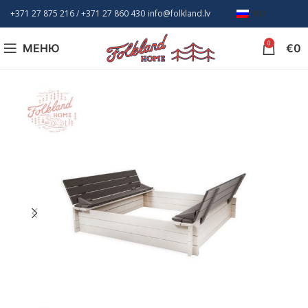
+371 27 875 216
/ +
371 27 860 430
info@folkland.lv
RU
0
МЕНЮ
€
0