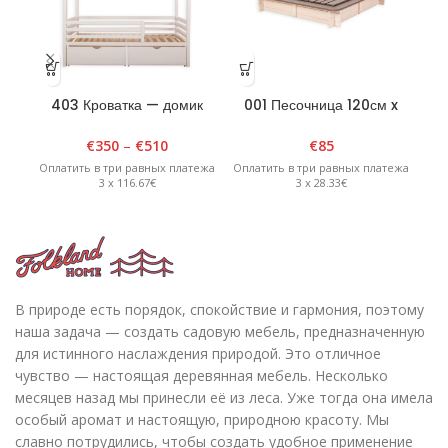
403 Кроватка — домик
001 Песочница 120см x
0
90см х 180см х H175см
120см x 20см
Белая
четырехугольная со
шес
€
350
–
€
510
€
85
съемной крышкой —
к
Оплатить в три равных платежа
Оплатить в три равных платежа
Опл
белый/графит
3 x 116.67€
3 x 28.33€
В природе есть порядок, спокойствие и гармония, поэтому
наша задача — создать садовую мебель, предназначенную
для истинного наслаждения природой. Это отличное
чувство — настоящая деревянная мебель. Несколько
месяцев назад мы принесли её из леса. Уже тогда она имела
особый аромат и настоящую, природною красоту. Мы
славно потрудились, чтобы создать удобное применение