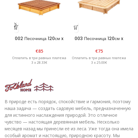
002 Песочница 120см x
003 Песочница 120см x
0
120см x 20см
120см x 20см
четырехугольная со
четырехугольная со
€
85
€
75
съемной крышкой —
съемной крышкой натурал
р
Оплатить в три равных платежа
Оплатить в три равных платежа
Опл
коричневая/желтая
3 x 28.33€
3 x 25.00€
В природе есть порядок, спокойствие и гармония, поэтому
наша задача — создать садовую мебель, предназначенную
для истинного наслаждения природой. Это отличное
чувство — настоящая деревянная мебель. Несколько
месяцев назад мы принесли её из леса. Уже тогда она имела
особый аромат и настоящую, природною красоту. Мы