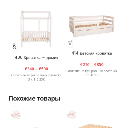
414 Детская кроватка
400 Кроватка — домик
4
«Улла» 80 см х 150 см,
90см х 180см х H175см
белая
€
210
–
€
350
Белая
€
340
–
€
500
Оплатить в три равных платежа
3 x 70.00€
Оплатить в три равных платежа
Опл
3 x 113.33€
Похожие товары