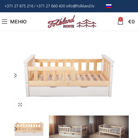
+371 27 875 216
/ +
371 27 860 430
info@folkland.lv
RU
0
МЕНЮ
€
0
Нажмите, чтобы увеличить